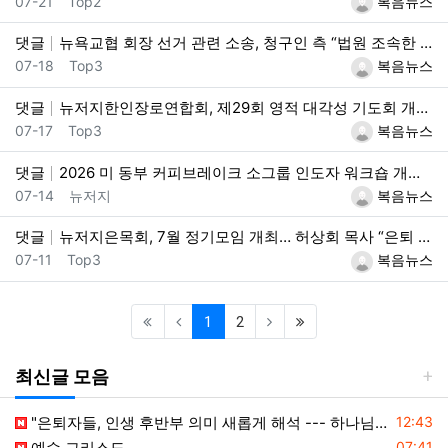
등록일
등록자
07-21
Top2
복음뉴스
댓글
뉴욕교협 회장 선거 관련 소송, 청구인 측 “법원 조속한 결정과 심리 요청”
등록일
등록자
07-18
Top3
복음뉴스
댓글
뉴저지한인장로연합회, 제29회 영적 대각성 기도회 개최… 육민호 목사 “하나님의 기쁨이 됩시다”
등록일
등록자
07-17
Top3
복음뉴스
댓글
2026 미 동부 커피브레이크 소그룹 인도자 워크숍 개최… “말씀으로 영혼을 세우는 소그룹 사역 훈련”
등록일
등록자
07-14
뉴저지
복음뉴스
댓글
뉴저지은목회, 7월 정기모임 개최… 허상회 목사 “은퇴 후에도 아름다운 동역의 길 걸어야”
등록일
등록자
07-11
Top3
복음뉴스
(current)
(last)
1
2
최신글 모음
등록일
"은퇴자들, 인생 후반부 의미 새롭게 해석 --- 하나님(복음+선교) 길에 나서자"
12:43
등록일
예수 그리스도
07:41