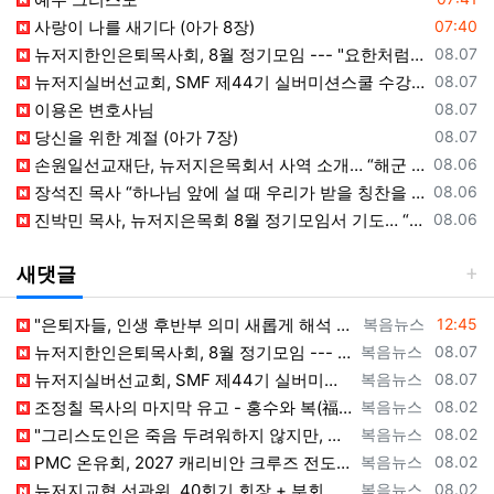
등록일
사랑이 나를 새기다 (아가 8장)
07:40
등록일
뉴저지한인은퇴목사회, 8월 정기모임 --- "요한처럼 예수님만 높이며 살자"
08.07
등록일
뉴저지실버선교회, SMF 제44기 실버미션스쿨 수강생 모집
08.07
등록일
이용온 변호사님
08.07
등록일
당신을 위한 계절 (아가 7장)
08.07
등록일
손원일선교재단, 뉴저지은목회서 사역 소개… “해군 함정마다 예배 공동체 세우는 일에 기도와 협력을”
08.06
등록일
장석진 목사 “하나님 앞에 설 때 우리가 받을 칭찬을 생각하라”
08.06
등록일
진박민 목사, 뉴저지은목회 8월 정기모임서 기도… “은목회 모든 순서 위에 하나님의 영광 나타나게 하소서”
08.06
새댓글
등록자
등록일
"은퇴자들, 인생 후반부 의미 새롭게 해석 --- 하나님(복음+선교)길에 나서자" [2026년 8월 8일 토요일 자 뉴욕일보 기사] ==> ht…
복음뉴스
12:45
등록자
등록일
뉴저지한인은퇴목사회, 8월 정기모임 --- "요한처럼 예수님만 높이며 살자" [2026년 8월 7일 금요일 자 뉴욕일보 기사] ==> https…
복음뉴스
08.07
등록자
등록일
뉴저지실버선교회, SMF 제44기 실버미션스쿨 수강생 모집 [2026년 8월 7일 금요일 자 뉴욕일보 기사] ==> https://www.bog…
복음뉴스
08.07
등록자
등록일
조정칠 목사의 마지막 유고 - 홍수와 복(福) 자(字) [2026년 8월 1일 토요일 자 뉴욕일보 기사] ==> https://www.bogeu…
복음뉴스
08.02
등록자
등록일
"그리스도인은 죽음 두려워하지 않지만, 살아 있는 동안 다른 사람의 유익 + 믿음의 진보 위해 살아야" [2026년 7월 31일 금요일 자 뉴욕…
복음뉴스
08.02
등록자
등록일
PMC 온유회, 2027 캐리비안 크루즈 전도여행 참가자 모집 [2026년 7월 31일 금요일 자 뉴욕일보 기사] ==> https://www.…
복음뉴스
08.02
등록자
등록일
뉴저지교협 선관위, 40회기 회장 + 부회장 등록 + 추천 절차 공고 --- 8월 28일 등록 마감, 9월 28일 선거 [2026년 7월 29일…
복음뉴스
08.02