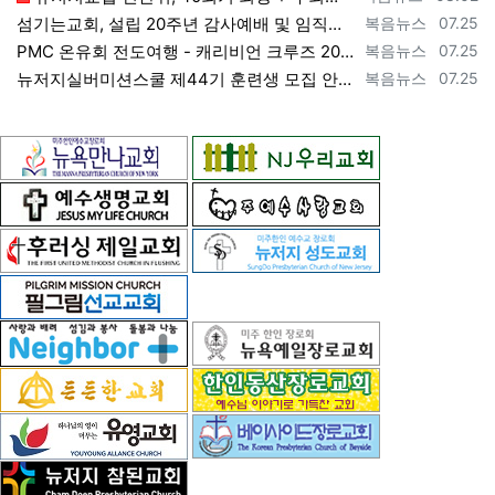
등록자
등록일
섬기는교회, 설립 20주년 감사예배 및 임직식 --- "이제 더 힘차게 창공을 날자" [2026년 7월 25일 토요일 자 뉴욕일보 기사] ==>…
복음뉴스
07.25
등록자
등록일
PMC 온유회 전도여행 - 캐리비언 크루즈 2027 안내 ==> https://www.bogeumnews.com/gnu54/bbs/board.p…
복음뉴스
07.25
등록자
등록일
뉴저지실버미션스쿨 제44기 훈련생 모집 안내 ==> https://www.bogeumnews.com/gnu54/bbs/board.php?bo_t…
복음뉴스
07.25