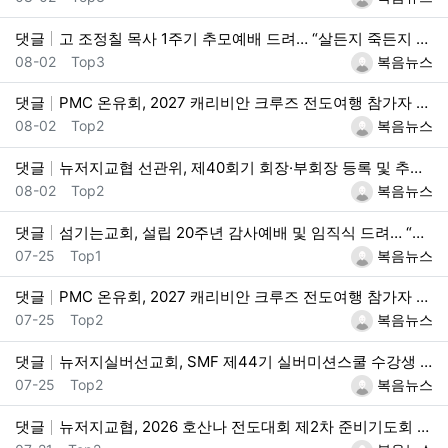
댓글
고 조정칠 목사 1주기 추모예배 드려… “살든지 죽든지 그리스도 안에서 자유한 삶” 되새겨
등록일
등록자
08-02
Top3
복음뉴스
댓글
PMC 온유회, 2027 캐리비안 크루즈 전도여행 참가자 모집
등록일
등록자
08-02
Top2
복음뉴스
댓글
뉴저지교협 선관위, 제40회기 회장·부회장 등록 및 추천 절차 공고… 선관위 구성 적정성 논란도 제기
등록일
등록자
08-02
Top2
복음뉴스
댓글
섬기는교회, 설립 20주년 감사예배 및 임직식 드려… “은혜와 겸손의 두 날개로 비상하라”
등록일
등록자
07-25
Top1
복음뉴스
댓글
PMC 온유회, 2027 캐리비안 크루즈 전도여행 참가자 모집
등록일
등록자
07-25
Top2
복음뉴스
댓글
뉴저지실버선교회, SMF 제44기 실버미션스쿨 수강생 모집
등록일
등록자
07-25
Top2
복음뉴스
댓글
뉴저지교협, 2026 호산나 전도대회 제2차 준비기도회 개최… 이정환 목사 “일은 하나님이 하신다”