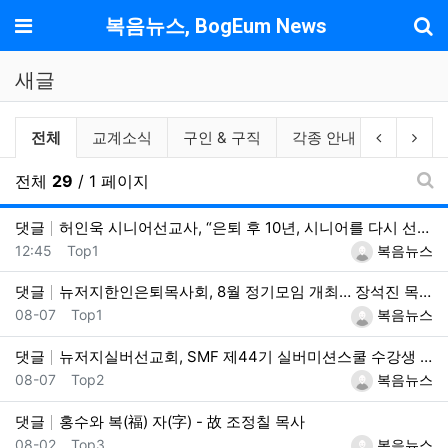
기
메뉴
복음뉴스, BogEum News
새글
전체게시물 그룹 목록
이전 그룹
다음
전체
교계소식
구인 & 구직
각종 안내
독자광장
전체
29
/ 1 페이지
새
댓글
허인욱 시니어선교사, “은퇴 후 10년, 시니어를 다시 선교사로 세우는 사역에 헌신”
등록일
등록자
12:45
Top1
복음뉴스
댓글
뉴저지한인은퇴목사회, 8월 정기모임 개최… 장석진 목사 “우리가 받을 칭찬은?” 설교
등록일
등록자
08-07
Top1
복음뉴스
댓글
뉴저지실버선교회, SMF 제44기 실버미션스쿨 수강생 모집
등록일
등록자
08-07
Top2
복음뉴스
댓글
홍수와 복(福) 자(字) - 故 조정칠 목사
등록일
등록자
08-02
Top3
복음뉴스