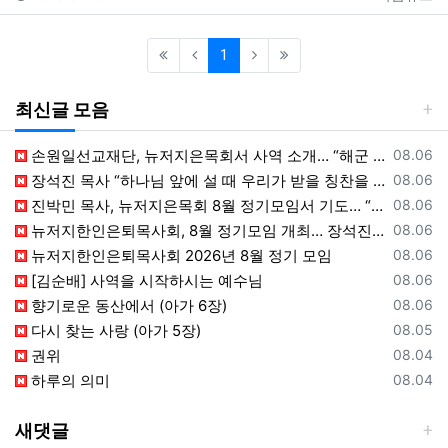
(current)
1
최신글 모음
등록일
손원일선교재단, 뉴저지은목회서 사역 소개… “해군 함정마다 예배 공동체 세우는 일에 기도와 협력을”
08.06
등록일
장석진 목사 “하나님 앞에 설 때 우리가 받을 칭찬을 생각하라”
08.06
등록일
진박민 목사, 뉴저지은목회 8월 정기모임서 기도… “은목회 모든 순서 위에 하나님의 영광 나타나게 하소서”
08.06
등록일
뉴저지한인은퇴목사회, 8월 정기모임 개최… 장석진 목사 “우리가 받을 칭찬은?” 설교
08.06
등록일
뉴저지한인은퇴목사회 2026년 8월 정기 모임
08.06
등록일
[김순배] 사역을 시작하시는 예수님
08.06
등록일
향기로운 동산에서 (아가 6장)
08.06
등록일
다시 찾는 사랑 (아가 5장)
08.05
등록일
권위
08.04
등록일
하루의 의미
08.04
새댓글