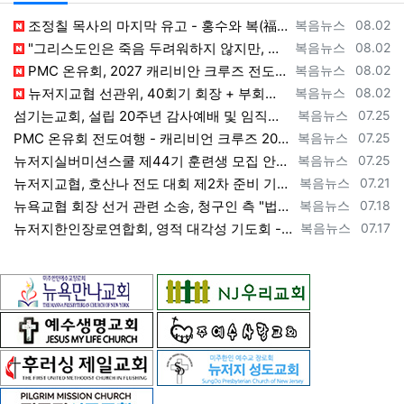
등록자
등록일
조정칠 목사의 마지막 유고 - 홍수와 복(福) 자(字) [2026년 8월 1일 토요일 자 뉴욕일보 기사] ==> https://www.bogeu…
복음뉴스
08.02
등록자
등록일
"그리스도인은 죽음 두려워하지 않지만, 살아 있는 동안 다른 사람의 유익 + 믿음의 진보 위해 살아야" [2026년 7월 31일 금요일 자 뉴욕…
복음뉴스
08.02
등록자
등록일
PMC 온유회, 2027 캐리비안 크루즈 전도여행 참가자 모집 [2026년 7월 31일 금요일 자 뉴욕일보 기사] ==> https://www.…
복음뉴스
08.02
등록자
등록일
뉴저지교협 선관위, 40회기 회장 + 부회장 등록 + 추천 절차 공고 --- 8월 28일 등록 마감, 9월 28일 선거 [2026년 7월 29일…
복음뉴스
08.02
등록자
등록일
섬기는교회, 설립 20주년 감사예배 및 임직식 --- "이제 더 힘차게 창공을 날자" [2026년 7월 25일 토요일 자 뉴욕일보 기사] ==>…
복음뉴스
07.25
등록자
등록일
PMC 온유회 전도여행 - 캐리비언 크루즈 2027 안내 ==> https://www.bogeumnews.com/gnu54/bbs/board.p…
복음뉴스
07.25
등록자
등록일
뉴저지실버미션스쿨 제44기 훈련생 모집 안내 ==> https://www.bogeumnews.com/gnu54/bbs/board.php?bo_t…
복음뉴스
07.25
등록자
등록일
뉴저지교협, 호산나 전도 대회 제2차 준비 기도회 --- "사람이 아니라 하나님께서 일하신다" [2026년 7월 21일 화요일 자 뉴욕일보 기사…
복음뉴스
07.21
등록자
등록일
뉴욕교협 회장 선거 관련 소송, 청구인 측 "법원 조속한 결정과 심리ㅜ 요청" [2026년 7월 18일 토요일 자 뉴욕일보 기사] ==> htt…
복음뉴스
07.18
등록자
등록일
뉴저지한인장로연합회, 영적 대각성 기도회 --- "우리의 기준은 하나님 말씀" [2026년 7월 17일 금요일 자 뉴욕일보 기사] ==> htt…
복음뉴스
07.17