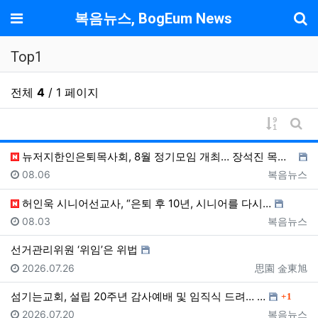
기
메뉴
복음뉴스, BogEum News
Top1
전체
4
/ 1 페이지
게시물 
게시
뉴저지한인은퇴목사회, 8월 정기모임 개최… 장석진 목사…
등록일
등록자
08.06
복음뉴스
허인욱 시니어선교사, “은퇴 후 10년, 시니어를 다시…
등록일
등록자
08.03
복음뉴스
선거관리위원 ‘위임’은 위법
등록일
등록자
2026.07.26
思園 金東旭
댓글
섬기는교회, 설립 20주년 감사예배 및 임직식 드려… …
1
등록일
등록자
2026.07.20
복음뉴스