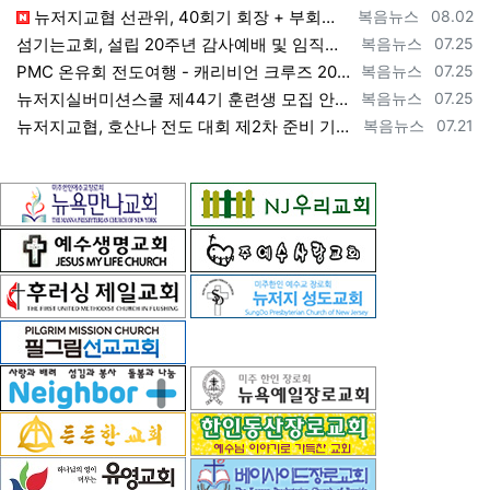
등록자
등록일
뉴저지교협 선관위, 40회기 회장 + 부회장 등록 + 추천 절차 공고 --- 8월 28일 등록 마감, 9월 28일 선거 [2026년 7월 29일…
복음뉴스
08.02
등록자
등록일
섬기는교회, 설립 20주년 감사예배 및 임직식 --- "이제 더 힘차게 창공을 날자" [2026년 7월 25일 토요일 자 뉴욕일보 기사] ==>…
복음뉴스
07.25
등록자
등록일
PMC 온유회 전도여행 - 캐리비언 크루즈 2027 안내 ==> https://www.bogeumnews.com/gnu54/bbs/board.p…
복음뉴스
07.25
등록자
등록일
뉴저지실버미션스쿨 제44기 훈련생 모집 안내 ==> https://www.bogeumnews.com/gnu54/bbs/board.php?bo_t…
복음뉴스
07.25
등록자
등록일
뉴저지교협, 호산나 전도 대회 제2차 준비 기도회 --- "사람이 아니라 하나님께서 일하신다" [2026년 7월 21일 화요일 자 뉴욕일보 기사…
복음뉴스
07.21