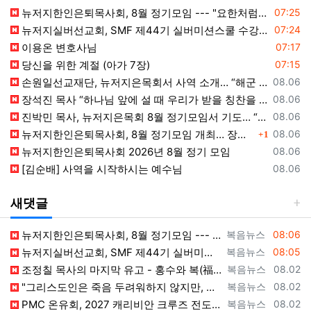
등록일
뉴저지한인은퇴목사회, 8월 정기모임 --- "요한처럼 예수님만 높이며 살자"
07:25
등록일
뉴저지실버선교회, SMF 제44기 실버미션스쿨 수강생 모집
07:24
등록일
이용온 변호사님
07:17
등록일
당신을 위한 계절 (아가 7장)
07:15
등록일
손원일선교재단, 뉴저지은목회서 사역 소개… “해군 함정마다 예배 공동체 세우는 일에 기도와 협력을”
08.06
등록일
장석진 목사 “하나님 앞에 설 때 우리가 받을 칭찬을 생각하라”
08.06
등록일
진박민 목사, 뉴저지은목회 8월 정기모임서 기도… “은목회 모든 순서 위에 하나님의 영광 나타나게 하소서”
08.06
댓글
등록일
뉴저지한인은퇴목사회, 8월 정기모임 개최… 장석진 목사 “우리가 받을 칭찬은?” 설교
08.06
1
등록일
뉴저지한인은퇴목사회 2026년 8월 정기 모임
08.06
등록일
[김순배] 사역을 시작하시는 예수님
08.06
새댓글
등록자
등록일
뉴저지한인은퇴목사회, 8월 정기모임 --- "요한처럼 예수님만 높이며 살자" [2026년 8월 7일 금요일 자 뉴욕일보 기사] ==> https…
복음뉴스
08:06
등록자
등록일
뉴저지실버선교회, SMF 제44기 실버미션스쿨 수강생 모집 [2026년 8월 7일 금요일 자 뉴욕일보 기사] ==> https://www.bog…
복음뉴스
08:05
등록자
등록일
조정칠 목사의 마지막 유고 - 홍수와 복(福) 자(字) [2026년 8월 1일 토요일 자 뉴욕일보 기사] ==> https://www.bogeu…
복음뉴스
08.02
등록자
등록일
"그리스도인은 죽음 두려워하지 않지만, 살아 있는 동안 다른 사람의 유익 + 믿음의 진보 위해 살아야" [2026년 7월 31일 금요일 자 뉴욕…
복음뉴스
08.02
등록자
등록일
PMC 온유회, 2027 캐리비안 크루즈 전도여행 참가자 모집 [2026년 7월 31일 금요일 자 뉴욕일보 기사] ==> https://www.…
복음뉴스
08.02