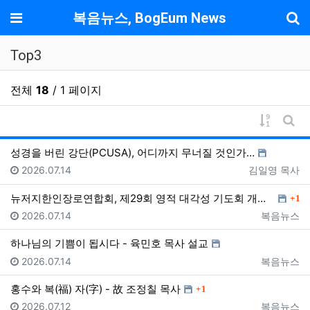
기
메뉴
복음뉴스, BogEum News
Top3
전체
18
/ 1 페이지
게시물 
게시
성경을 버린 강단(PCUSA), 어디까지 무너질 것인가…
등록일
등록자
2026.07.14
김일영 목사
댓글
뉴저지한인장로연합회, 제29회 영적 대각성 기도회 개최…
1
등록일
등록자
2026.07.14
복음뉴스
하나님의 기쁨이 됩시다 - 육민호 목사 설교
등록일
등록자
2026.07.14
복음뉴스
댓글
홍수와 복(福) 자(字) - 故 조정칠 목사
1
등록일
등록자
2026.07.12
복음뉴스