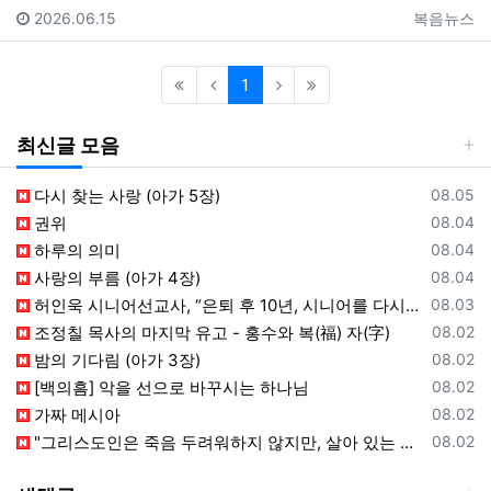
등록일
등록자
2026.06.15
복음뉴스
(current)
1
최신글 모음
등록일
다시 찾는 사랑 (아가 5장)
08.05
등록일
권위
08.04
등록일
하루의 의미
08.04
등록일
사랑의 부름 (아가 4장)
08.04
등록일
허인욱 시니어선교사, “은퇴 후 10년, 시니어를 다시 선교사로 세우는 사역에 헌신”
08.03
등록일
조정칠 목사의 마지막 유고 - 홍수와 복(福) 자(字)
08.02
등록일
밤의 기다림 (아가 3장)
08.02
등록일
[백의흠] 악을 선으로 바꾸시는 하나님
08.02
등록일
가짜 메시아
08.02
등록일
"그리스도인은 죽음 두려워하지 않지만, 살아 있는 동안 다른 사람의 유익 + 믿음의 진보 위해 살아야"
08.02