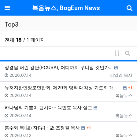
기
메뉴
복음뉴스, BogEum News
Top3
전체
18
/ 1 페이지
게시물 
게시
성경을 버린 강단(PCUSA), 어디까지 무너질 것인가…
등록일
등록자
2026.07.14
김일영 목사
댓글
뉴저지한인장로연합회, 제29회 영적 대각성 기도회 개최…
1
등록일
등록자
2026.07.14
복음뉴스
하나님의 기쁨이 됩시다 - 육민호 목사 설교
등록일
등록자
2026.07.14
복음뉴스
댓글
홍수와 복(福) 자(字) - 故 조정칠 목사
1
등록일
등록자
2026.07.12
복음뉴스