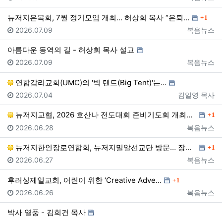
댓글
뉴저지은목회, 7월 정기모임 개최… 허상회 목사 “은퇴…
1
등록일
등록자
2026.07.09
복음뉴스
아름다운 동역의 길 - 허상회 목사 설교
등록일
등록자
2026.07.09
복음뉴스
연합감리교회(UMC)의 '빅 텐트(Big Tent)'는…
등록일
등록자
2026.07.04
김일영 목사
댓글
뉴저지교협, 2026 호산나 전도대회 준비기도회 개최……
1
등록일
등록자
2026.06.28
복음뉴스
댓글
뉴저지한인장로연합회, 뉴저지밀알선교단 방문… 장애우들에…
1
등록일
등록자
2026.06.27
복음뉴스
댓글
후러싱제일교회, 어린이 위한 ‘Creative Adve…
1
등록일
등록자
2026.06.26
복음뉴스
박사 열풍 - 김희건 목사