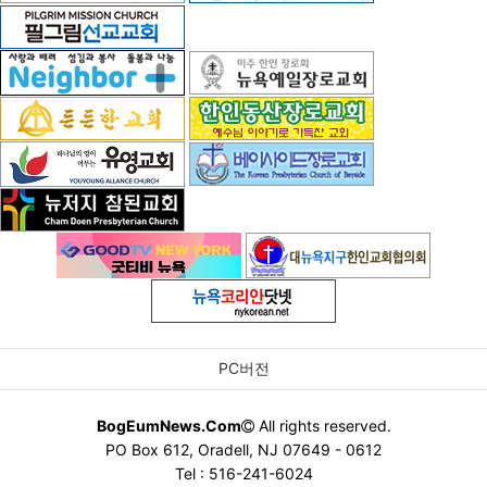
PC버전
BogEumNews.Com
All rights reserved.
PO Box 612, Oradell, NJ 07649 - 0612
Tel : 516-241-6024