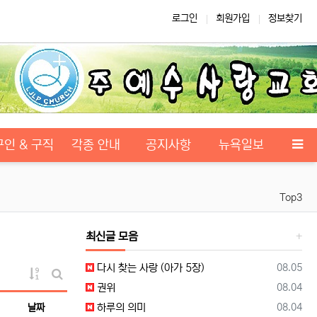
로그인
회원가입
정보찾기
구인 & 구직
각종 안내
공지사항
뉴욕일보
Top3
최신글 모음
등록일
다시 찾는 사랑 (아가 5장)
08.05
게시물 정렬
등록일
권위
08.04
게시판 검색
등록일
하루의 의미
08.04
날짜