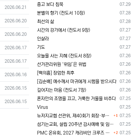
등록일
충고 보다 침묵
07.29
등록일
2026.06.21
등록일
분별의 향기 (전도서 10장)
07.28
등록일
2026.06.20
등록일
최선의 삶
07.28
등록일
시간의 강가에서 (전도서 9장)
07.27
등록일
2026.06.20
등록일
인샬라
07.27
등록일
기도
07.27
등록일
2026.06.17
등록일
오늘을 사는 지혜 (전도서 8장)
07.26
등록일
2026.06.17
등록일
선거관리위원 ‘위임’은 위법
07.26
등록일
[백의흠] 장엄한 최후
07.26
등록일
2026.06.16
등록일
[김순배] 예수께서 마귀에게 시험을 받으시다
07.26
등록일
2026.06.15
등록일
깊어지는 마음 (전도서 7장)
07.26
등록일
혼자만의 조명을 끄고, 거룩한 거울을 비추다
07.25
등록일
2026.06.15
등록일
Virus
07.25
댓글
등록일
뉴저지교협 선관위, 제40회기 회장·부회장 등록 및 추천 절차 공고… 선관위 구성 적정성 논란도 제기
07.25
1
등록일
섬기는교회, 설립 20주년 감사예배 및 임직식 --- "이제 더 힘차게 창공을 날자"
07.25
댓글
등록일
PMC 온유회, 2027 캐리비안 크루즈 전도여행 참가자 모집
07.25
2