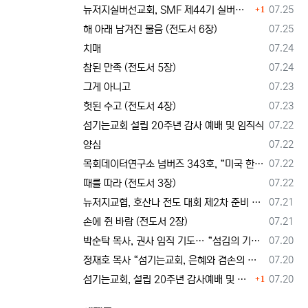
댓글
등록일
뉴저지실버선교회, SMF 제44기 실버미션스쿨 수강생 모집
07.25
1
등록일
해 아래 남겨진 물음 (전도서 6장)
07.25
등록일
치매
07.24
등록일
참된 만족 (전도서 5장)
07.24
등록일
그게 아니고
07.23
등록일
헛된 수고 (전도서 4장)
07.23
등록일
섬기는교회 설립 20주년 감사 예배 및 임직식
07.22
등록일
양심
07.22
등록일
목회데이터연구소 넘버즈 343호, “미국 한인교회 목회자 41%, 영적 번아웃 상태”
07.22
등록일
때를 따라 (전도서 3장)
07.22
등록일
뉴저지교협, 호산나 전도 대회 제2차 준비 기도회 --- "사람이 아니라 하나님께서 일하신다"
07.21
등록일
손에 쥔 바람 (전도서 2장)
07.21
등록일
박순탁 목사, 권사 임직 기도… “섬김의 기쁨을 알고 교회를 붙드는 믿음의 동역자 되게 하소서”
07.20
등록일
정재호 목사 “섬기는교회, 은혜와 겸손의 두 날개로 비상하라”
07.20
댓글
등록일
섬기는교회, 설립 20주년 감사예배 및 임직식 드려… “은혜와 겸손의 두 날개로 비상하라”
07.20
1