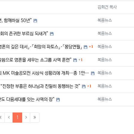
등록자
김희건 목사
등록자
, 함께하실 50년”
복음뉴스
등록자
회의 존귀한 부르심 되새겨”
복음뉴스
댓글
등록자
 영혼의 깊은 데서」·「희망의 파토스」·「몽당연필」
복음뉴스
1
댓글
등록자
말씀으로 영혼을 세우는 소그룹 사역 훈련”
복음뉴스
1
등록자
‘이야기가 있는 그림- 하나님과 써 내려간 나의 이야기’-제2회 MK 미술공모전 시상식 성황리에 개최…총 1만 5,000달러 …
복음뉴스
댓글
등록자
“진정한 부흥은 하나님과 친밀히 동행하는 것”
복음뉴스
1
등록자
도 다음세대를 잇는 사역의 장”
복음뉴스
(current)
1