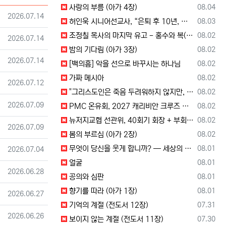
등록일
사랑의 부름 (아가 4장)
08.04
등록일
2026.07.14
등록일
허인욱 시니어선교사, “은퇴 후 10년, 시니어를 다시 선교사로 세우는 사역에 헌신”
08.03
등록일
조정칠 목사의 마지막 유고 - 홍수와 복(福) 자(字)
08.02
등록일
2026.07.14
등록일
밤의 기다림 (아가 3장)
08.02
등록일
2026.07.14
등록일
[백의흠] 악을 선으로 바꾸시는 하나님
08.02
등록일
가짜 메시아
08.02
등록일
2026.07.12
등록일
"그리스도인은 죽음 두려워하지 않지만, 살아 있는 동안 다른 사람의 유익 + 믿음의 진보 위해 살아야"
08.02
등록일
2026.07.09
등록일
PMC 온유회, 2027 캐리비안 크루즈 전도여행 참가자 모집
08.02
등록일
뉴저지교협 선관위, 40회기 회장 + 부회장 후보 등록 + 추천 절차 공고 --- 8월 28일 등록 마감, 9월 28일 선거
08.02
등록일
2026.07.09
등록일
봄의 부르심 (아가 2장)
08.02
등록일
무엇이 당신을 웃게 합니까? — 세상의 소리와 거듭난 영혼의 반응
08.01
등록일
2026.07.04
등록일
얼굴
08.01
등록일
2026.06.28
등록일
공의와 심판
08.01
등록일
향기를 따라 (아가 1장)
08.01
등록일
2026.06.27
등록일
기억의 계절 (전도서 12장)
07.31
등록일
2026.06.26
등록일
보이지 않는 계절 (전도서 11장)
07.30