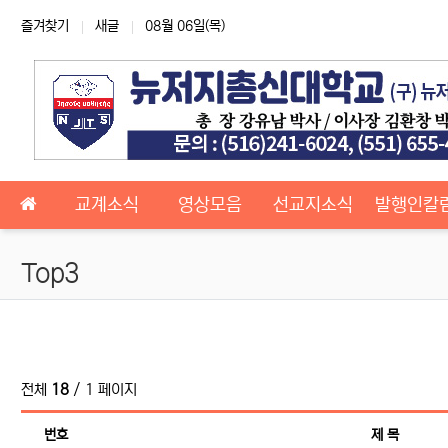
상단 네비
즐겨찾기
새글
08월 06일(목)
메인 메뉴
교계소식
영상모음
선교지소식
발행인칼
Top3
전체
18
/ 1 페이지
번호
제 목