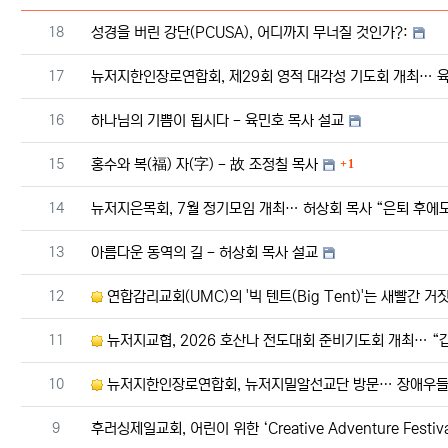
번호
18
성경을 버린 강단(PCUSA), 어디까지 무너질 것인가?:
번호
17
뉴저지한인장로연합회, 제29회 영적 대각성 기도회 개최… 육
번호
16
하나님의 기쁨이 됩시다 - 육민호 목사 설교
댓글
번호
15
홍수와 복(福) 자(字) - 故 조정칠 목사
1
번호
14
뉴저지은목회, 7월 정기모임 개최… 허상회 목사 “은퇴 후에
번호
13
아름다운 동역의 길 - 허상회 목사 설교
번호
12
연합감리교회(UMC)의 '빅 텐트(Big Tent)'는 새빨간 거
번호
11
뉴저지교협, 2026 호산나 전도대회 준비기도회 개최… “
번호
10
뉴저지한인장로연합회, 뉴저지밀알선교단 방문… 장애우들에
번호
9