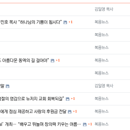
등록자
김일영 목사
댓글
등록자
민호 목사 “하나님의 기쁨이 됩시다”
복음뉴스
1
등록자
복음뉴스
등록자
복음뉴스
댓글
등록자
도 아름다운 동역의 길 걸어야”
복음뉴스
1
등록자
복음뉴스
등록자
짓말
김일영 목사
댓글
등록자
갑절의 영감으로 뉴저지 교회 회복되길”
복음뉴스
1
댓글
등록자
게 점심 제공하고 사랑의 후원금 전달
복음뉴스
1
댓글
등록자
후러싱제일교회, 어린이 위한 ‘Creative Adventure Festival’ 개최… “배우고 뛰놀며 창의력 키우는 여름 …
복음뉴스
1