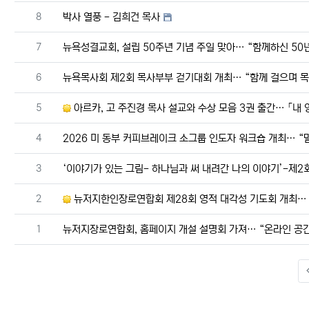
번호
8
박사 열풍 - 김희건 목사
번호
7
뉴욕성결교회, 설립 50주년 기념 주일 맞아… “함께하신 50년
번호
6
뉴욕목사회 제2회 목사부부 걷기대회 개최… “함께 걸으며 목
번호
5
아르카, 고 주진경 목사 설교와 수상 모음 3권 출간… 「내
번호
4
2026 미 동부 커피브레이크 소그룹 인도자 워크숍 개최… “
번호
3
번호
2
뉴저지한인장로연합회 제28회 영적 대각성 기도회 개최… 
번호
1
뉴저지장로연합회, 홈페이지 개설 설명회 가져… “온라인 공간