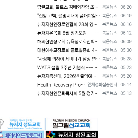
등록자
등록일
땅끝교회, 둘로스 경배와찬양 초청 찬양집회 --- "참행복은 주님께 쓰임 받는 것" [2026년 6월 20일 토요일 자 뉴욕일보 기사] ==> …
복음뉴스
06.20
등록자
등록일
"신앙 고백, 절망시대에 품어야할 희망, 마지막까지 하나님 손에 붙들려 쓰임 받고자 하는 삶의 의미" [2026년 6월 19일 금요일 자 뉴욕일…
복음뉴스
06.19
등록자
등록일
뉴저지한인장로연합회 28회 영적 대각성 기도회 [2026년 6월 16일 화요일 자 뉴욕일보 기사] ==> https://www.bogeumnew…
복음뉴스
06.16
등록자
등록일
뉴저지은목회 6월 정기모임 --- 강원호 목사, "복음은 구원, 구원의 목적은 하나님 나라의 삶" [2026년 6월 12일 금요일 자 뉴역일보 …
복음뉴스
06.12
등록자
등록일
해외한인장로회 뉴욕장로회신학대학(원), 40회 졸업감사예배 및 학위수여식 [2026년 6월 9일 화요일 자 뉴욕일보 기사] ==> https:/…
복음뉴스
06.09
등록자
등록일
대한예수교장로회 글로벌총회 48회 정기총회 --- "진리 위에 굳게 서서 복음으로 세상 정복하라" [2026년 5월 30일 토요일 자 뉴욕일보 …
복음뉴스
05.30
등록자
등록일
"사정에 의하여 세미나가 잠정 연기되었다"고 합니다. 착오 없으시기 바랍니다.
복음뉴스
05.28
등록자
등록일
WATS 설립 3주년 기념식 --- 천국 복음 전파와 영적 지도자 양성 사명 재확인 [2026년 5월 23일 토요일 자 뉴욕일보 기사] ==> …
복음뉴스
05.23
등록자
등록일
뉴저지총신대, 2026년 졸업예배 및 학위 수여식 --- "절업장은 학교가 주지만, 위임장은 주님이 주신다" [2026년 5월 20일 수요일 …
복음뉴스
05.20
등록자
등록일
Health Recovery Program 인체정화 집중센터 Health Recovery Program이 태어난 배경은 단순히 하나의 건강…
인체정화집중센터
05.14
등록자
등록일
뉴저지한인은퇴목사회 5월 정기모임 --- "천국 갈 준비되셨나요?" [2026년 5월 13일 수요일 자 뉴욕일보 기사] ==> https://w…
복음뉴스
05.13