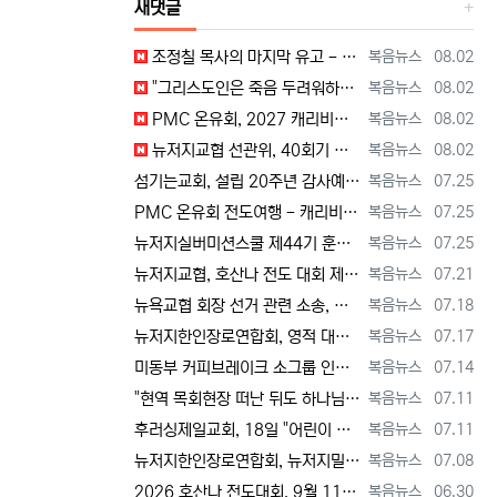
새댓글
등록자
등록일
조정칠 목사의 마지막 유고 - 홍수와 복(福) 자(字) [2026년 8월 1일 토요일 자 뉴욕일보 기사] ==> https://www.bogeu…
복음뉴스
08.02
등록자
등록일
"그리스도인은 죽음 두려워하지 않지만, 살아 있는 동안 다른 사람의 유익 + 믿음의 진보 위해 살아야" [2026년 7월 31일 금요일 자 뉴욕…
복음뉴스
08.02
등록자
등록일
PMC 온유회, 2027 캐리비안 크루즈 전도여행 참가자 모집 [2026년 7월 31일 금요일 자 뉴욕일보 기사] ==> https://www.…
복음뉴스
08.02
등록자
등록일
뉴저지교협 선관위, 40회기 회장 + 부회장 등록 + 추천 절차 공고 --- 8월 28일 등록 마감, 9월 28일 선거 [2026년 7월 29일…
복음뉴스
08.02
등록자
등록일
섬기는교회, 설립 20주년 감사예배 및 임직식 --- "이제 더 힘차게 창공을 날자" [2026년 7월 25일 토요일 자 뉴욕일보 기사] ==>…
복음뉴스
07.25
등록자
등록일
PMC 온유회 전도여행 - 캐리비언 크루즈 2027 안내 ==> https://www.bogeumnews.com/gnu54/bbs/board.p…
복음뉴스
07.25
등록자
등록일
뉴저지실버미션스쿨 제44기 훈련생 모집 안내 ==> https://www.bogeumnews.com/gnu54/bbs/board.php?bo_t…
복음뉴스
07.25
등록자
등록일
뉴저지교협, 호산나 전도 대회 제2차 준비 기도회 --- "사람이 아니라 하나님께서 일하신다" [2026년 7월 21일 화요일 자 뉴욕일보 기사…
복음뉴스
07.21
등록자
등록일
뉴욕교협 회장 선거 관련 소송, 청구인 측 "법원 조속한 결정과 심리ㅜ 요청" [2026년 7월 18일 토요일 자 뉴욕일보 기사] ==> htt…
복음뉴스
07.18
등록자
등록일
뉴저지한인장로연합회, 영적 대각성 기도회 --- "우리의 기준은 하나님 말씀" [2026년 7월 17일 금요일 자 뉴욕일보 기사] ==> htt…
복음뉴스
07.17
등록자
등록일
미동부 커피브레이크 소그룹 인도자 워크숍 8월 15일 더바인교회 + 필그림선교교회서 [2026년 7월 14일 화요일 자 뉴욕일보 기사] ==> …
복음뉴스
07.14
등록자
등록일
"현역 목회현장 떠난 뒤도 하나님 능력 + 은혜 다음 세대에 전하는 사명 계속" [2026년 7월 11일일 토요일 자 뉴욕일보 기사] ==> …
복음뉴스
07.11
등록자
등록일
후러싱제일교회, 18일 "어린이 천국" 만든다 [2026년 7월 11일 토요일 자 뉴욕일보 기사] ==> https://www.bogeumnew…
복음뉴스
07.11
등록자
등록일
뉴저지한인장로연합회, 뉴저지밀알선교단 방문 --- 장애우들에게 점심 식사 제공 + 사랑의 후원금 [2026년 7월 8일 수요일 자 뉴욕일보 기사…
복음뉴스
07.08
등록자
등록일
2026 호산나 전도대회, 9월 11일(금)부터 13일(주일)까지 뉴저지하베스트교회에서 [2026년 6월 30일 화요일 자 뉴욕일보 기사] ==…
복음뉴스
06.30