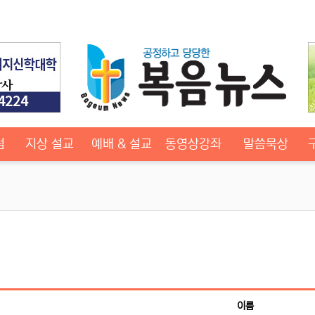
럼
지상 설교
예배 & 설교
동영상강좌
말씀묵상
이름