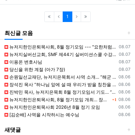
(current)
1
최신글 모음
등록일
뉴저지한인은퇴목사회, 8월 정기모임 --- "요한처럼 예수님만 높이며 살자"
08.07
등록일
뉴저지실버선교회, SMF 제44기 실버미션스쿨 수강생 모집
08.07
등록일
이용온 변호사님
08.07
등록일
당신을 위한 계절 (아가 7장)
08.07
등록일
손원일선교재단, 뉴저지은목회서 사역 소개… “해군 함정마다 예배 공동체 세우는 일에 기도와 협력을”
08.06
등록일
장석진 목사 “하나님 앞에 설 때 우리가 받을 칭찬을 생각하라”
08.06
등록일
진박민 목사, 뉴저지은목회 8월 정기모임서 기도… “은목회 모든 순서 위에 하나님의 영광 나타나게 하소서”
08.06
댓글
등록일
뉴저지한인은퇴목사회, 8월 정기모임 개최… 장석진 목사 “우리가 받을 칭찬은?” 설교
08.06
1
등록일
뉴저지한인은퇴목사회 2026년 8월 정기 모임
08.06
등록일
[김순배] 사역을 시작하시는 예수님
08.06
새댓글