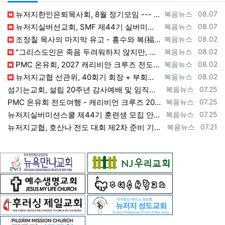
등록자
등록일
뉴저지한인은퇴목사회, 8월 정기모임 --- "요한처럼 예수님만 높이며 살자" [2026년 8월 7일 금요일 자 뉴욕일보 기사] ==> https…
복음뉴스
08.07
등록자
등록일
뉴저지실버선교회, SMF 제44기 실버미션스쿨 수강생 모집 [2026년 8월 7일 금요일 자 뉴욕일보 기사] ==> https://www.bog…
복음뉴스
08.07
등록자
등록일
조정칠 목사의 마지막 유고 - 홍수와 복(福) 자(字) [2026년 8월 1일 토요일 자 뉴욕일보 기사] ==> https://www.bogeu…
복음뉴스
08.02
등록자
등록일
"그리스도인은 죽음 두려워하지 않지만, 살아 있는 동안 다른 사람의 유익 + 믿음의 진보 위해 살아야" [2026년 7월 31일 금요일 자 뉴욕…
복음뉴스
08.02
등록자
등록일
PMC 온유회, 2027 캐리비안 크루즈 전도여행 참가자 모집 [2026년 7월 31일 금요일 자 뉴욕일보 기사] ==> https://www.…
복음뉴스
08.02
등록자
등록일
뉴저지교협 선관위, 40회기 회장 + 부회장 등록 + 추천 절차 공고 --- 8월 28일 등록 마감, 9월 28일 선거 [2026년 7월 29일…
복음뉴스
08.02
등록자
등록일
섬기는교회, 설립 20주년 감사예배 및 임직식 --- "이제 더 힘차게 창공을 날자" [2026년 7월 25일 토요일 자 뉴욕일보 기사] ==>…
복음뉴스
07.25
등록자
등록일
PMC 온유회 전도여행 - 캐리비언 크루즈 2027 안내 ==> https://www.bogeumnews.com/gnu54/bbs/board.p…
복음뉴스
07.25
등록자
등록일
뉴저지실버미션스쿨 제44기 훈련생 모집 안내 ==> https://www.bogeumnews.com/gnu54/bbs/board.php?bo_t…
복음뉴스
07.25
등록자
등록일
뉴저지교협, 호산나 전도 대회 제2차 준비 기도회 --- "사람이 아니라 하나님께서 일하신다" [2026년 7월 21일 화요일 자 뉴욕일보 기사…
복음뉴스
07.21