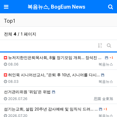
기
메뉴
복음뉴스, BogEum News
Top1
전체
4
/ 1 페이지
게시물 
게시
댓글
뉴저지한인은퇴목사회, 8월 정기모임 개최… 장석진 목사…
1
등록일
등록자
08.06
복음뉴스
허인욱 시니어선교사, “은퇴 후 10년, 시니어를 다시…
등록일
등록자
08.03
복음뉴스
선거관리위원 ‘위임’은 위법
등록일
등록자
2026.07.26
思園 金東旭
댓글
섬기는교회, 설립 20주년 감사예배 및 임직식 드려… …
1
등록일
등록자
2026.07.20
복음뉴스