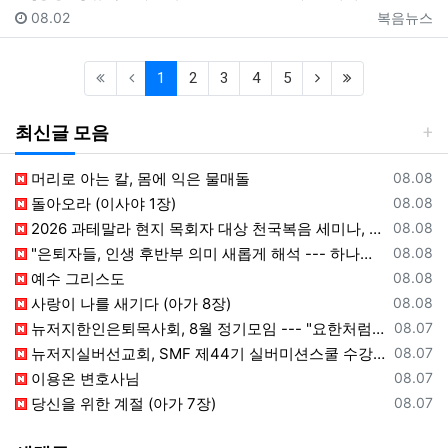
등록일
등록자
08.02
복음뉴스
(current)
(next)
(last)
1
2
3
4
5
최신글 모음
등록일
머리로 아는 칼, 몸에 익은 물매돌
08.08
등록일
돌아오라 (이사야 1장)
08.08
등록일
2026 과테말라 현지 목회자 대상 천국복음 세미나, Peten 지역서 시작
08.08
등록일
"은퇴자들, 인생 후반부 의미 새롭게 해석 --- 하나님(복음+선교) 길에 나서자"
08.08
등록일
예수 그리스도
08.08
등록일
사랑이 나를 새기다 (아가 8장)
08.08
등록일
뉴저지한인은퇴목사회, 8월 정기모임 --- "요한처럼 예수님만 높이며 살자"
08.07
등록일
뉴저지실버선교회, SMF 제44기 실버미션스쿨 수강생 모집
08.07
등록일
이용온 변호사님
08.07
등록일
당신을 위한 계절 (아가 7장)
08.07