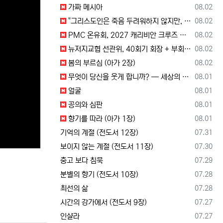
등록일
가짜 메시아
08.02
등록일
"그리스도인은 죽음 두려워하지 않지만, 살아 있는 동안 다른 사람의 유익 + 믿음의 진보 위해 살아야"
08.02
등록일
PMC 온유회, 2027 캐리비안 크루즈 전도여행 참가자 모집
08.02
등록일
뉴저지교협 선관위, 40회기 회장 + 부회장 후보 등록 + 추천 절차 공고 --- 8월 28일 등록 마감, 9월 28일 선거
08.02
등록일
봄의 부르심 (아가 2장)
08.02
등록일
무엇이 당신을 웃게 합니까? — 세상의 소리와 거듭난 영혼의 반응
08.01
등록일
얼굴
08.01
등록일
공의와 심판
08.01
등록일
향기를 따라 (아가 1장)
08.01
등록일
기억의 계절 (전도서 12장)
07.31
등록일
보이지 않는 계절 (전도서 11장)
07.30
등록일
충고 보다 침묵
07.29
등록일
분별의 향기 (전도서 10장)
07.28
등록일
최선의 삶
07.28
등록일
시간의 강가에서 (전도서 9장)
07.27
등록일
인샬라
07.27