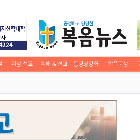
럼
지상 설교
예배 & 설교
동영상강좌
말씀묵상