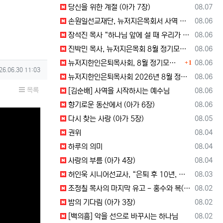
등록일
당신을 위한 계절 (아가 7장)
08.07
등록일
손원일선교재단, 뉴저지은목회서 사역 소개… “해군 함정마다 예배 공동체 세우는 일에 기도와 협력을”
08.06
등록일
장석진 목사 “하나님 앞에 설 때 우리가 받을 칭찬을 생각하라”
08.06
등록일
진박민 목사, 뉴저지은목회 8월 정기모임서 기도… “은목회 모든 순서 위에 하나님의 영광 나타나게 하소서”
08.06
댓글
등록일
뉴저지한인은퇴목사회, 8월 정기모임 개최… 장석진 목사 “우리가 받을 칭찬은?” 설교
08.06
1
성일
26.06.30 11:03
등록일
뉴저지한인은퇴목사회 2026년 8월 정기 모임
08.06
목록
등록일
[김순배] 사역을 시작하시는 예수님
08.06
등록일
향기로운 동산에서 (아가 6장)
08.06
등록일
다시 찾는 사랑 (아가 5장)
08.05
등록일
권위
08.04
등록일
하루의 의미
08.04
등록일
사랑의 부름 (아가 4장)
08.04
등록일
허인욱 시니어선교사, “은퇴 후 10년, 시니어를 다시 선교사로 세우는 사역에 헌신”
08.03
등록일
조정칠 목사의 마지막 유고 - 홍수와 복(福) 자(字)
08.02
등록일
밤의 기다림 (아가 3장)
08.02
등록일
[백의흠] 악을 선으로 바꾸시는 하나님
08.02