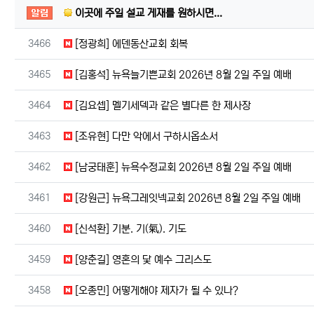
공지사항
이곳에 주일 설교 게재를 원하시면...
번호
3466
[정광희] 에덴동산교회 회복
번호
3465
[김홍석] 뉴욕늘기쁜교회 2026년 8월 2일 주일 예배
번호
3464
[김요셉] 멜기세덱과 같은 별다른 한 제사장
번호
3463
[조유현] 다만 악에서 구하시옵소서
번호
3462
[남궁태훈] 뉴욕수정교회 2026년 8월 2일 주일 예배
번호
3461
[강원근] 뉴욕그레잇넥교회 2026년 8월 2일 주일 예배
번호
3460
[신석환] 기분. 기(氣). 기도
번호
3459
[양춘길] 영혼의 닻 예수 그리스도
번호
3458
[오종민] 어떻게해야 제자가 될 수 있나?