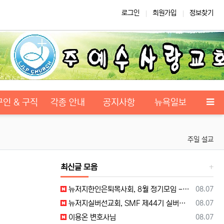
로그인
회원가입
정보찾기
구인 & 구직
각종 안내
공지사항
뉴욕일보
주일 설교
최신글 모음
등록일
뉴저지한인은퇴목사회, 8월 정기모임 --- "요한처럼 예수님만 높이며 살자"
08.07
등록일
뉴저지실버선교회, SMF 제44기 실버미션스쿨 수강생 모집
08.07
등록일
이용온 변호사님
08.07