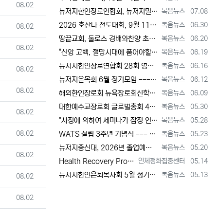
등록일
08.02
등록자
등록일
뉴저지한인장로연합회, 뉴저지밀알선교단 방문 --- 장애우들에게 점심 식사 제공 + 사랑의 후원금 [2026년 7월 8일 수요일 자 뉴욕일보 기사…
복음뉴스
07.08
등록자
등록일
2026 호산나 전도대회, 9월 11일(금)부터 13일(주일)까지 뉴저지하베스트교회에서 [2026년 6월 30일 화요일 자 뉴욕일보 기사] ==…
복음뉴스
06.30
등록일
08.02
등록자
등록일
땅끝교회, 둘로스 경배와찬양 초청 찬양집회 --- "참행복은 주님께 쓰임 받는 것" [2026년 6월 20일 토요일 자 뉴욕일보 기사] ==> …
복음뉴스
06.20
등록일
08.02
등록자
등록일
"신앙 고백, 절망시대에 품어야할 희망, 마지막까지 하나님 손에 붙들려 쓰임 받고자 하는 삶의 의미" [2026년 6월 19일 금요일 자 뉴욕일…
복음뉴스
06.19
등록자
등록일
뉴저지한인장로연합회 28회 영적 대각성 기도회 [2026년 6월 16일 화요일 자 뉴욕일보 기사] ==> https://www.bogeumnew…
복음뉴스
06.16
등록일
08.02
등록자
등록일
뉴저지은목회 6월 정기모임 --- 강원호 목사, "복음은 구원, 구원의 목적은 하나님 나라의 삶" [2026년 6월 12일 금요일 자 뉴역일보 …
복음뉴스
06.12
등록일
08.02
등록자
등록일
해외한인장로회 뉴욕장로회신학대학(원), 40회 졸업감사예배 및 학위수여식 [2026년 6월 9일 화요일 자 뉴욕일보 기사] ==> https:/…
복음뉴스
06.09
등록자
등록일
대한예수교장로회 글로벌총회 48회 정기총회 --- "진리 위에 굳게 서서 복음으로 세상 정복하라" [2026년 5월 30일 토요일 자 뉴욕일보 …
복음뉴스
05.30
등록일
08.02
등록자
등록일
"사정에 의하여 세미나가 잠정 연기되었다"고 합니다. 착오 없으시기 바랍니다.
복음뉴스
05.28
등록일
08.02
등록자
등록일
WATS 설립 3주년 기념식 --- 천국 복음 전파와 영적 지도자 양성 사명 재확인 [2026년 5월 23일 토요일 자 뉴욕일보 기사] ==> …
복음뉴스
05.23
등록자
등록일
뉴저지총신대, 2026년 졸업예배 및 학위 수여식 --- "절업장은 학교가 주지만, 위임장은 주님이 주신다" [2026년 5월 20일 수요일 …
복음뉴스
05.20
등록일
08.02
등록자
등록일
Health Recovery Program 인체정화 집중센터 Health Recovery Program이 태어난 배경은 단순히 하나의 건강…
인체정화집중센터
05.14
등록자
등록일
뉴저지한인은퇴목사회 5월 정기모임 --- "천국 갈 준비되셨나요?" [2026년 5월 13일 수요일 자 뉴욕일보 기사] ==> https://w…
복음뉴스
05.13
등록일
08.02
등록일
08.02