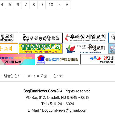
(next)
(last)
4
5
6
7
8
9
10
발행인 인사
보도자료 요청
연락처
BogEumNews.Com
All rights reserved.
PO Box 612, Oradell, NJ 07649 - 0612
Tel : 516-241-6024
E-Mail : BogEumNews@gmail.com