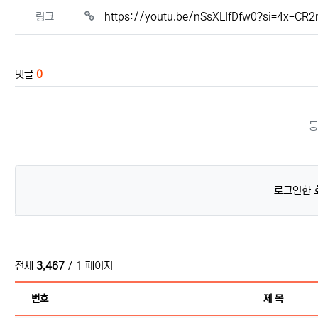
관련자료
링크
https://youtu.be/nSsXLIfDfw0?si=4x-
댓글
0
등
로그인한 
전체
3,467
/ 1 페이지
번호
제 목