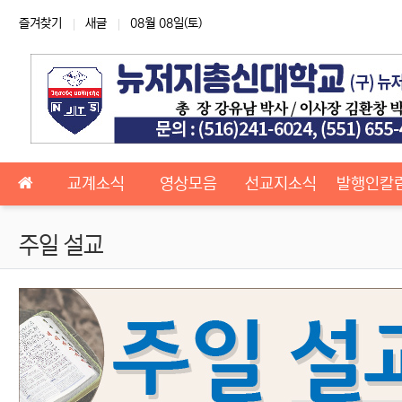
상단 네비
즐겨찾기
새글
08월 08일(토)
메인 메뉴
교계소식
영상모음
선교지소식
발행인칼
주일 설교