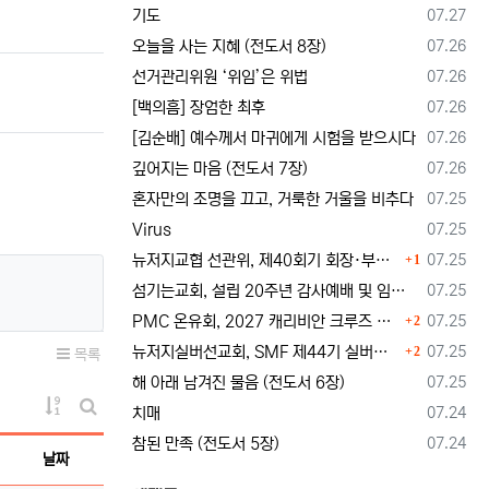
등록일
기도
07.27
등록일
오늘을 사는 지혜 (전도서 8장)
07.26
등록일
선거관리위원 ‘위임’은 위법
07.26
등록일
[백의흠] 장엄한 최후
07.26
등록일
[김순배] 예수께서 마귀에게 시험을 받으시다
07.26
등록일
깊어지는 마음 (전도서 7장)
07.26
등록일
혼자만의 조명을 끄고, 거룩한 거울을 비추다
07.25
등록일
Virus
07.25
댓글
등록일
뉴저지교협 선관위, 제40회기 회장·부회장 등록 및 추천 절차 공고… 선관위 구성 적정성 논란도 제기
07.25
1
등록일
섬기는교회, 설립 20주년 감사예배 및 임직식 --- "이제 더 힘차게 창공을 날자"
07.25
댓글
등록일
PMC 온유회, 2027 캐리비안 크루즈 전도여행 참가자 모집
07.25
2
댓글
등록일
뉴저지실버선교회, SMF 제44기 실버미션스쿨 수강생 모집
07.25
2
목록
등록일
해 아래 남겨진 물음 (전도서 6장)
07.25
게시물 정렬
등록일
치매
07.24
게시판 검색
등록일
참된 만족 (전도서 5장)
07.24
날짜