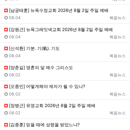
[남궁태훈] 뉴욕수정교회 2026년 8월 2일 주일 예배
등록일
등록자
08.04
복음뉴스
[강원근] 뉴욕그레잇넥교회 2026년 8월 2일 주일 예배
등록일
등록자
08.04
복음뉴스
[신석환] 기분. 기(氣). 기도
등록일
등록자
08.04
복음뉴스
[양춘길] 영혼의 닻 예수 그리스도
등록일
등록자
08.02
복음뉴스
[오종민] 어떻게해야 제자가 될 수 있나?
등록일
등록자
08.02
복음뉴스
[장병근] 유영교회 2026년 8월 2일 주일 예배
등록일
등록자
08.02
복음뉴스
[김종훈] 믿을 때에 성령을 받았느냐?