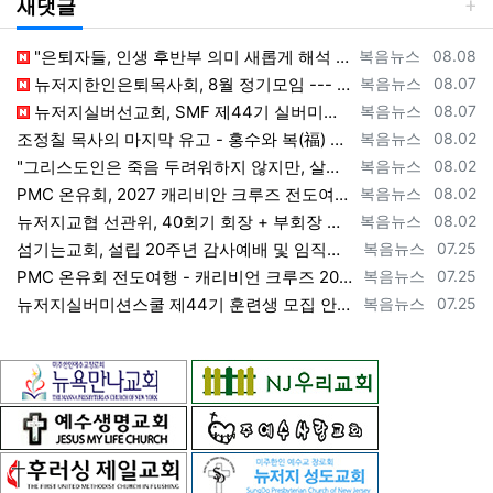
새댓글
등록자
등록일
"은퇴자들, 인생 후반부 의미 새롭게 해석 --- 하나님(복음+선교)길에 나서자" [2026년 8월 8일 토요일 자 뉴욕일보 기사] ==> ht…
복음뉴스
08.08
등록자
등록일
뉴저지한인은퇴목사회, 8월 정기모임 --- "요한처럼 예수님만 높이며 살자" [2026년 8월 7일 금요일 자 뉴욕일보 기사] ==> https…
복음뉴스
08.07
등록자
등록일
뉴저지실버선교회, SMF 제44기 실버미션스쿨 수강생 모집 [2026년 8월 7일 금요일 자 뉴욕일보 기사] ==> https://www.bog…
복음뉴스
08.07
등록자
등록일
조정칠 목사의 마지막 유고 - 홍수와 복(福) 자(字) [2026년 8월 1일 토요일 자 뉴욕일보 기사] ==> https://www.bogeu…
복음뉴스
08.02
등록자
등록일
"그리스도인은 죽음 두려워하지 않지만, 살아 있는 동안 다른 사람의 유익 + 믿음의 진보 위해 살아야" [2026년 7월 31일 금요일 자 뉴욕…
복음뉴스
08.02
등록자
등록일
PMC 온유회, 2027 캐리비안 크루즈 전도여행 참가자 모집 [2026년 7월 31일 금요일 자 뉴욕일보 기사] ==> https://www.…
복음뉴스
08.02
등록자
등록일
뉴저지교협 선관위, 40회기 회장 + 부회장 등록 + 추천 절차 공고 --- 8월 28일 등록 마감, 9월 28일 선거 [2026년 7월 29일…
복음뉴스
08.02
등록자
등록일
섬기는교회, 설립 20주년 감사예배 및 임직식 --- "이제 더 힘차게 창공을 날자" [2026년 7월 25일 토요일 자 뉴욕일보 기사] ==>…
복음뉴스
07.25
등록자
등록일
PMC 온유회 전도여행 - 캐리비언 크루즈 2027 안내 ==> https://www.bogeumnews.com/gnu54/bbs/board.p…
복음뉴스
07.25
등록자
등록일
뉴저지실버미션스쿨 제44기 훈련생 모집 안내 ==> https://www.bogeumnews.com/gnu54/bbs/board.php?bo_t…
복음뉴스
07.25