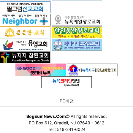
PC버전
BogEumNews.Com
All rights reserved.
PO Box 612, Oradell, NJ 07649 - 0612
Tel : 516-241-6024