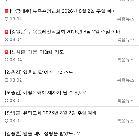
[남궁태훈] 뉴욕수정교회 2026년 8월 2일 주일 예배
등록일
등록자
08.04
복음뉴스
[강원근] 뉴욕그레잇넥교회 2026년 8월 2일 주일 예배
등록일
등록자
08.04
복음뉴스
[신석환] 기분. 기(氣). 기도
등록일
등록자
08.04
복음뉴스
[양춘길] 영혼의 닻 예수 그리스도
등록일
등록자
08.02
복음뉴스
[오종민] 어떻게해야 제자가 될 수 있나?
등록일
등록자
08.02
복음뉴스
[장병근] 유영교회 2026년 8월 2일 주일 예배
등록일
등록자
08.02
복음뉴스
[김종훈] 믿을 때에 성령을 받았느냐?