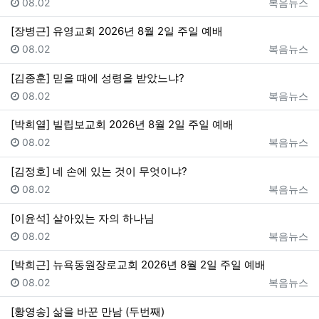
등록일
등록자
08.02
복음뉴스
[장병근] 유영교회 2026년 8월 2일 주일 예배
등록일
등록자
08.02
복음뉴스
[김종훈] 믿을 때에 성령을 받았느냐?
등록일
등록자
08.02
복음뉴스
[박희열] 빌립보교회 2026년 8월 2일 주일 예배
등록일
등록자
08.02
복음뉴스
[김정호] 네 손에 있는 것이 무엇이냐?
등록일
등록자
08.02
복음뉴스
[이윤석] 살아있는 자의 하나님
등록일
등록자
08.02
복음뉴스
[박희근] 뉴욕동원장로교회 2026년 8월 2일 주일 예배
등록일
등록자
08.02
복음뉴스
[황영송] 삶을 바꾼 만남 (두번째)