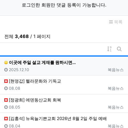
로그인한 회원만 댓글 등록이 가능합니다.
목록
전체
3,468
/ 1 페이지
게시물 
게시
이곳에 주일 설교 게재를 원하시면...
등록일
등록자
2025.12.10
복음뉴스
[현영갑] 헬라문화와 기독교
등록일
등록자
08.08
복음뉴스
[정광희] 에덴동산교회 회복
등록일
등록자
08.05
복음뉴스
[김홍석] 뉴욕늘기쁜교회 2026년 8월 2일 주일 예배
등록일
등록자
08.04
복음뉴스