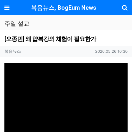
기
메뉴
복음뉴스, BogEum News
주일 설교
[오종민] 왜 얍복강의 체험이 필요한가
작성자 정보
작성
작성일
복음뉴스
2026.05.26 10:30
컨텐츠 정보
본문