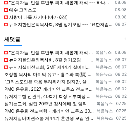
등록일
"은퇴자들, 인생 후반부 의미 새롭게 해석 --- 하나님(복음+선교) 길에 나서자"
08.08
등록일
예수 그리스도
08.08
등록일
사랑이 나를 새기다 (아가 8장)
08.08
등록일
뉴저지한인은퇴목사회, 8월 정기모임 --- "요한처럼 예수님만 높이며 살자"
08.07
새댓글
등록자
등록일
"은퇴자들, 인생 후반부 의미 새롭게 해석 --- 하나님(복음+선교)길에 나서자" [2026년 8월 8일 토요일 자 뉴욕일보 기사] ==> ht…
복음뉴스
08.08
등록자
등록일
뉴저지한인은퇴목사회, 8월 정기모임 --- "요한처럼 예수님만 높이며 살자" [2026년 8월 7일 금요일 자 뉴욕일보 기사] ==> https…
복음뉴스
08.07
등록자
등록일
뉴저지실버선교회, SMF 제44기 실버미션스쿨 수강생 모집 [2026년 8월 7일 금요일 자 뉴욕일보 기사] ==> https://www.bog…
복음뉴스
08.07
등록자
등록일
조정칠 목사의 마지막 유고 - 홍수와 복(福) 자(字) [2026년 8월 1일 토요일 자 뉴욕일보 기사] ==> https://www.bogeu…
복음뉴스
08.02
등록자
등록일
"그리스도인은 죽음 두려워하지 않지만, 살아 있는 동안 다른 사람의 유익 + 믿음의 진보 위해 살아야" [2026년 7월 31일 금요일 자 뉴욕…
복음뉴스
08.02
등록자
등록일
PMC 온유회, 2027 캐리비안 크루즈 전도여행 참가자 모집 [2026년 7월 31일 금요일 자 뉴욕일보 기사] ==> https://www.…
복음뉴스
08.02
등록자
등록일
뉴저지교협 선관위, 40회기 회장 + 부회장 등록 + 추천 절차 공고 --- 8월 28일 등록 마감, 9월 28일 선거 [2026년 7월 29일…
복음뉴스
08.02
등록자
등록일
섬기는교회, 설립 20주년 감사예배 및 임직식 --- "이제 더 힘차게 창공을 날자" [2026년 7월 25일 토요일 자 뉴욕일보 기사] ==>…
복음뉴스
07.25
등록자
등록일
PMC 온유회 전도여행 - 캐리비언 크루즈 2027 안내 ==> https://www.bogeumnews.com/gnu54/bbs/board.p…
복음뉴스
07.25
등록자
등록일
뉴저지실버미션스쿨 제44기 훈련생 모집 안내 ==> https://www.bogeumnews.com/gnu54/bbs/board.php?bo_t…
복음뉴스
07.25