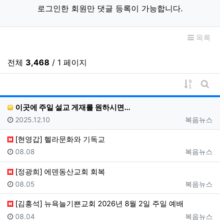
로그인한 회원만 댓글 등록이 가능합니다.
목록
전체
3,468
/ 1 페이지
게시물 
게시
이곳에 주일 설교 게재를 원하시면...
등록일
등록자
2025.12.10
복음뉴스
[현영갑] 헬라문화와 기독교
등록일
등록자
08.08
복음뉴스
[정광희] 에덴동산교회 회복
등록일
등록자
08.05
복음뉴스
[김홍석] 뉴욕늘기쁜교회 2026년 8월 2일 주일 예배
등록일
등록자
08.04
복음뉴스