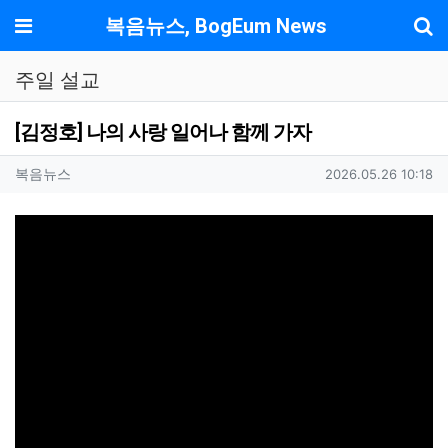
기
메뉴
복음뉴스, BogEum News
주일 설교
[김정호] 나의 사랑 일어나 함께 가자
작성자 정보
작성
작성일
복음뉴스
2026.05.26 10:18
컨텐츠 정보
본문