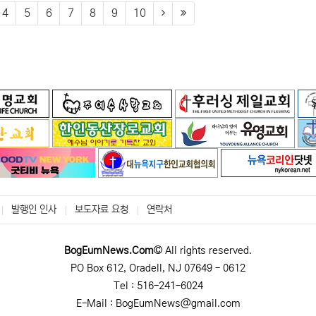
(next)
(last)
4
5
6
7
8
9
10
발행인 인사
보도자료 요청
연락처
BogEumNews.Com
All rights reserved.
PO Box 612, Oradell, NJ 07649 - 0612
Tel : 516-241-6024
E-Mail : BogEumNews@gmail.com