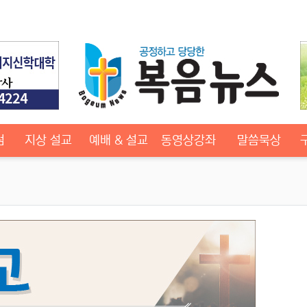
럼
지상 설교
예배 & 설교
동영상강좌
말씀묵상