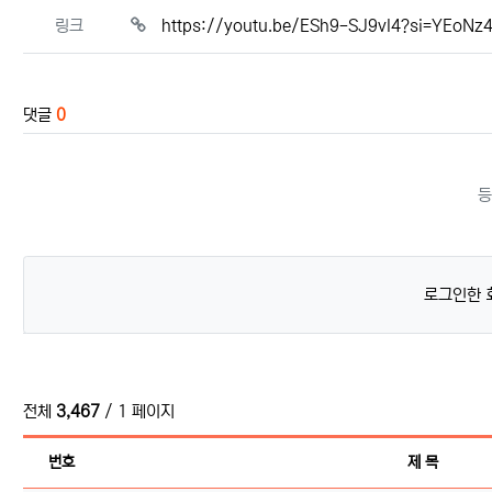
관련자료
링크
https://youtu.be/ESh9-SJ9vl4?si=YEoN
댓글
0
등
로그인한 
전체
3,467
/ 1 페이지
번호
제 목