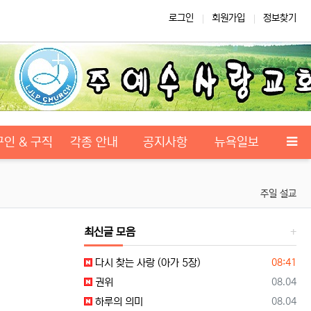
로그인
회원가입
정보찾기
구인 & 구직
각종 안내
공지사항
뉴욕일보
주일 설교
최신글 모음
등록일
다시 찾는 사랑 (아가 5장)
08:41
등록일
권위
08.04
등록일
하루의 의미
08.04