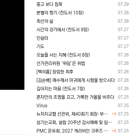
등록일
충고 보다 침묵
07.29
등록일
분별의 향기 (전도서 10장)
07.28
등록일
최선의 삶
07.28
등록일
시간의 강가에서 (전도서 9장)
07.27
등록일
인샬라
07.27
등록일
기도
07.27
등록일
오늘을 사는 지혜 (전도서 8장)
07.26
등록일
선거관리위원 ‘위임’은 위법
07.26
등록일
[백의흠] 장엄한 최후
07.26
등록일
[김순배] 예수께서 마귀에게 시험을 받으시다
07.26
등록일
깊어지는 마음 (전도서 7장)
07.26
등록일
혼자만의 조명을 끄고, 거룩한 거울을 비추다
07.25
등록일
Virus
07.25
댓글
등록일
뉴저지교협 선관위, 제40회기 회장·부회장 등록 및 추천 절차 공고… 선관위 구성 적정성 논란도 제기
07.25
1
등록일
섬기는교회, 설립 20주년 감사예배 및 임직식 --- "이제 더 힘차게 창공을 날자"
07.25
댓글
등록일
PMC 온유회, 2027 캐리비안 크루즈 전도여행 참가자 모집
07.25
2