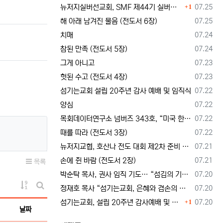
댓글
등록일
뉴저지실버선교회, SMF 제44기 실버미션스쿨 수강생 모집
07.25
1
등록일
해 아래 남겨진 물음 (전도서 6장)
07.25
등록일
치매
07.24
등록일
참된 만족 (전도서 5장)
07.24
등록일
그게 아니고
07.23
등록일
헛된 수고 (전도서 4장)
07.23
등록일
섬기는교회 설립 20주년 감사 예배 및 임직식
07.22
등록일
양심
07.22
등록일
목회데이터연구소 넘버즈 343호, “미국 한인교회 목회자 41%, 영적 번아웃 상태”
07.22
등록일
때를 따라 (전도서 3장)
07.22
등록일
뉴저지교협, 호산나 전도 대회 제2차 준비 기도회 --- "사람이 아니라 하나님께서 일하신다"
07.21
등록일
손에 쥔 바람 (전도서 2장)
07.21
목록
등록일
박순탁 목사, 권사 임직 기도… “섬김의 기쁨을 알고 교회를 붙드는 믿음의 동역자 되게 하소서”
07.20
게시물 정렬
등록일
정재호 목사 “섬기는교회, 은혜와 겸손의 두 날개로 비상하라”
07.20
게시판 검색
댓글
등록일
섬기는교회, 설립 20주년 감사예배 및 임직식 드려… “은혜와 겸손의 두 날개로 비상하라”
07.20
1
날짜