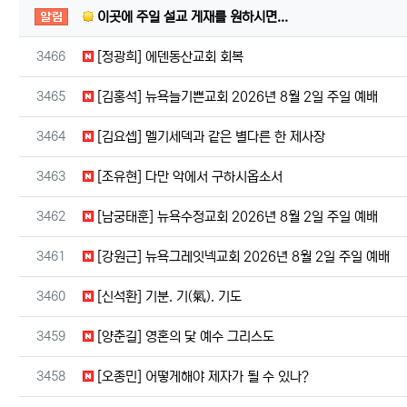
공지사항
이곳에 주일 설교 게재를 원하시면...
번호
3466
[정광희] 에덴동산교회 회복
번호
3465
[김홍석] 뉴욕늘기쁜교회 2026년 8월 2일 주일 예배
번호
3464
[김요셉] 멜기세덱과 같은 별다른 한 제사장
번호
3463
[조유현] 다만 악에서 구하시옵소서
번호
3462
[남궁태훈] 뉴욕수정교회 2026년 8월 2일 주일 예배
번호
3461
[강원근] 뉴욕그레잇넥교회 2026년 8월 2일 주일 예배
번호
3460
[신석환] 기분. 기(氣). 기도
번호
3459
[양춘길] 영혼의 닻 예수 그리스도
번호
3458
[오종민] 어떻게해야 제자가 될 수 있나?