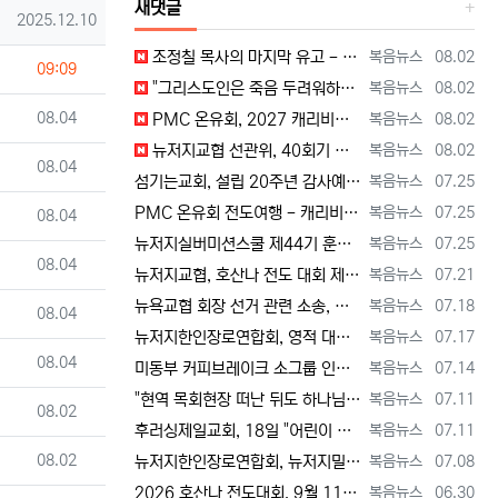
새댓글
등록일
2025.12.10
등록자
등록일
조정칠 목사의 마지막 유고 - 홍수와 복(福) 자(字) [2026년 8월 1일 토요일 자 뉴욕일보 기사] ==> https://www.bogeu…
복음뉴스
08.02
등록일
09:09
등록자
등록일
"그리스도인은 죽음 두려워하지 않지만, 살아 있는 동안 다른 사람의 유익 + 믿음의 진보 위해 살아야" [2026년 7월 31일 금요일 자 뉴욕…
복음뉴스
08.02
등록일
08.04
등록자
등록일
PMC 온유회, 2027 캐리비안 크루즈 전도여행 참가자 모집 [2026년 7월 31일 금요일 자 뉴욕일보 기사] ==> https://www.…
복음뉴스
08.02
등록자
등록일
뉴저지교협 선관위, 40회기 회장 + 부회장 등록 + 추천 절차 공고 --- 8월 28일 등록 마감, 9월 28일 선거 [2026년 7월 29일…
복음뉴스
08.02
등록일
08.04
등록자
등록일
섬기는교회, 설립 20주년 감사예배 및 임직식 --- "이제 더 힘차게 창공을 날자" [2026년 7월 25일 토요일 자 뉴욕일보 기사] ==>…
복음뉴스
07.25
등록자
등록일
PMC 온유회 전도여행 - 캐리비언 크루즈 2027 안내 ==> https://www.bogeumnews.com/gnu54/bbs/board.p…
복음뉴스
07.25
등록일
08.04
등록자
등록일
뉴저지실버미션스쿨 제44기 훈련생 모집 안내 ==> https://www.bogeumnews.com/gnu54/bbs/board.php?bo_t…
복음뉴스
07.25
등록일
08.04
등록자
등록일
뉴저지교협, 호산나 전도 대회 제2차 준비 기도회 --- "사람이 아니라 하나님께서 일하신다" [2026년 7월 21일 화요일 자 뉴욕일보 기사…
복음뉴스
07.21
등록자
등록일
뉴욕교협 회장 선거 관련 소송, 청구인 측 "법원 조속한 결정과 심리ㅜ 요청" [2026년 7월 18일 토요일 자 뉴욕일보 기사] ==> htt…
복음뉴스
07.18
등록일
08.04
등록자
등록일
뉴저지한인장로연합회, 영적 대각성 기도회 --- "우리의 기준은 하나님 말씀" [2026년 7월 17일 금요일 자 뉴욕일보 기사] ==> htt…
복음뉴스
07.17
등록일
08.04
등록자
등록일
미동부 커피브레이크 소그룹 인도자 워크숍 8월 15일 더바인교회 + 필그림선교교회서 [2026년 7월 14일 화요일 자 뉴욕일보 기사] ==> …
복음뉴스
07.14
등록자
등록일
"현역 목회현장 떠난 뒤도 하나님 능력 + 은혜 다음 세대에 전하는 사명 계속" [2026년 7월 11일일 토요일 자 뉴욕일보 기사] ==> …
복음뉴스
07.11
등록일
08.02
등록자
등록일
후러싱제일교회, 18일 "어린이 천국" 만든다 [2026년 7월 11일 토요일 자 뉴욕일보 기사] ==> https://www.bogeumnew…
복음뉴스
07.11
등록일
08.02
등록자
등록일
뉴저지한인장로연합회, 뉴저지밀알선교단 방문 --- 장애우들에게 점심 식사 제공 + 사랑의 후원금 [2026년 7월 8일 수요일 자 뉴욕일보 기사…
복음뉴스
07.08
등록자
등록일
2026 호산나 전도대회, 9월 11일(금)부터 13일(주일)까지 뉴저지하베스트교회에서 [2026년 6월 30일 화요일 자 뉴욕일보 기사] ==…
복음뉴스
06.30