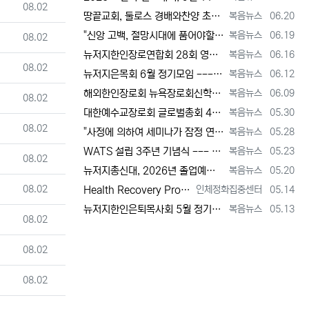
등록일
08.02
등록자
등록일
땅끝교회, 둘로스 경배와찬양 초청 찬양집회 --- "참행복은 주님께 쓰임 받는 것" [2026년 6월 20일 토요일 자 뉴욕일보 기사] ==> …
복음뉴스
06.20
등록자
등록일
"신앙 고백, 절망시대에 품어야할 희망, 마지막까지 하나님 손에 붙들려 쓰임 받고자 하는 삶의 의미" [2026년 6월 19일 금요일 자 뉴욕일…
복음뉴스
06.19
등록일
08.02
등록자
등록일
뉴저지한인장로연합회 28회 영적 대각성 기도회 [2026년 6월 16일 화요일 자 뉴욕일보 기사] ==> https://www.bogeumnew…
복음뉴스
06.16
등록일
08.02
등록자
등록일
뉴저지은목회 6월 정기모임 --- 강원호 목사, "복음은 구원, 구원의 목적은 하나님 나라의 삶" [2026년 6월 12일 금요일 자 뉴역일보 …
복음뉴스
06.12
등록자
등록일
해외한인장로회 뉴욕장로회신학대학(원), 40회 졸업감사예배 및 학위수여식 [2026년 6월 9일 화요일 자 뉴욕일보 기사] ==> https:/…
복음뉴스
06.09
등록일
08.02
등록자
등록일
대한예수교장로회 글로벌총회 48회 정기총회 --- "진리 위에 굳게 서서 복음으로 세상 정복하라" [2026년 5월 30일 토요일 자 뉴욕일보 …
복음뉴스
05.30
등록일
08.02
등록자
등록일
"사정에 의하여 세미나가 잠정 연기되었다"고 합니다. 착오 없으시기 바랍니다.
복음뉴스
05.28
등록자
등록일
WATS 설립 3주년 기념식 --- 천국 복음 전파와 영적 지도자 양성 사명 재확인 [2026년 5월 23일 토요일 자 뉴욕일보 기사] ==> …
복음뉴스
05.23
등록일
08.02
등록자
등록일
뉴저지총신대, 2026년 졸업예배 및 학위 수여식 --- "절업장은 학교가 주지만, 위임장은 주님이 주신다" [2026년 5월 20일 수요일 …
복음뉴스
05.20
등록일
08.02
등록자
등록일
Health Recovery Program 인체정화 집중센터 Health Recovery Program이 태어난 배경은 단순히 하나의 건강…
인체정화집중센터
05.14
등록자
등록일
뉴저지한인은퇴목사회 5월 정기모임 --- "천국 갈 준비되셨나요?" [2026년 5월 13일 수요일 자 뉴욕일보 기사] ==> https://w…
복음뉴스
05.13
등록일
08.02
등록일
08.02
등록일
08.02