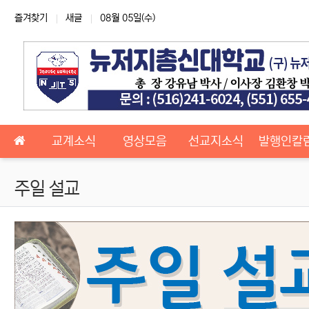
상단 네비
즐겨찾기
새글
08월 05일(수)
메인 메뉴
교계소식
영상모음
선교지소식
발행인칼
주일 설교