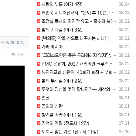
등록일
사랑의 부름 (아가 4장)
08.04
등록일
허인욱 시니어선교사, “은퇴 후 10년, 시니어를 다시 선교사로 세우는 사역에 헌신”
08.03
등록일
조정칠 목사의 마지막 유고 - 홍수와 복(福) 자(字)
08.02
등록일
밤의 기다림 (아가 3장)
08.02
등록일
[백의흠] 악을 선으로 바꾸시는 하나님
08.02
성일
26.05.26 10:17
등록일
가짜 메시아
08.02
목록
등록일
"그리스도인은 죽음 두려워하지 않지만, 살아 있는 동안 다른 사람의 유익 + 믿음의 진보 위해 살아야"
08.02
등록일
PMC 온유회, 2027 캐리비안 크루즈 전도여행 참가자 모집
08.02
등록일
뉴저지교협 선관위, 40회기 회장 + 부회장 후보 등록 + 추천 절차 공고 --- 8월 28일 등록 마감, 9월 28일 선거
08.02
등록일
봄의 부르심 (아가 2장)
08.02
등록일
무엇이 당신을 웃게 합니까? — 세상의 소리와 거듭난 영혼의 반응
08.01
등록일
얼굴
08.01
등록일
공의와 심판
08.01
등록일
향기를 따라 (아가 1장)
08.01
등록일
기억의 계절 (전도서 12장)
07.31
등록일
보이지 않는 계절 (전도서 11장)
07.30