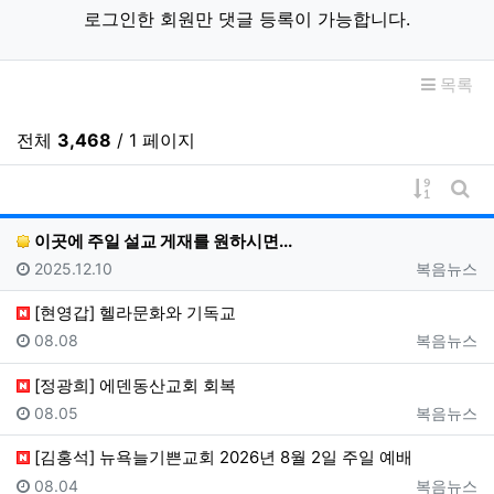
로그인한 회원만 댓글 등록이 가능합니다.
목록
전체
3,468
/ 1 페이지
게시물 
게시
이곳에 주일 설교 게재를 원하시면...
등록일
등록자
2025.12.10
복음뉴스
[현영갑] 헬라문화와 기독교
등록일
등록자
08.08
복음뉴스
[정광희] 에덴동산교회 회복
등록일
등록자
08.05
복음뉴스
[김홍석] 뉴욕늘기쁜교회 2026년 8월 2일 주일 예배
등록일
등록자
08.04
복음뉴스