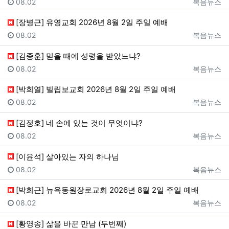
등록일
등록자
08.02
복음뉴스
[장병근] 유영교회 2026년 8월 2일 주일 예배
등록일
등록자
08.02
복음뉴스
[김종훈] 믿을 때에 성령을 받았느냐?
등록일
등록자
08.02
복음뉴스
[박희열] 빌립보교회 2026년 8월 2일 주일 예배
등록일
등록자
08.02
복음뉴스
[김정호] 네 손에 있는 것이 무엇이냐?
등록일
등록자
08.02
복음뉴스
[이윤석] 살아있는 자의 하나님
등록일
등록자
08.02
복음뉴스
[박희근] 뉴욕동원장로교회 2026년 8월 2일 주일 예배
등록일
등록자
08.02
복음뉴스
[황영송] 삶을 바꾼 만남 (두번째)