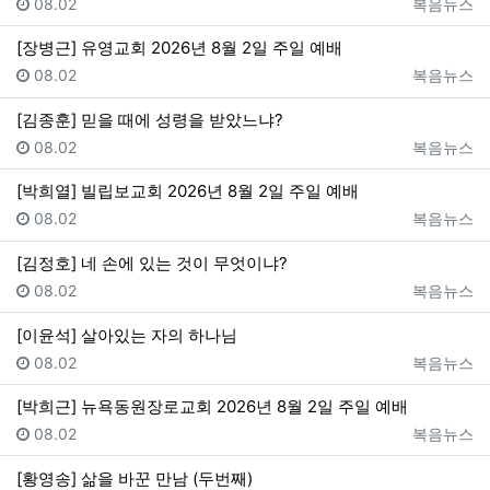
등록일
등록자
08.02
복음뉴스
[장병근] 유영교회 2026년 8월 2일 주일 예배
등록일
등록자
08.02
복음뉴스
[김종훈] 믿을 때에 성령을 받았느냐?
등록일
등록자
08.02
복음뉴스
[박희열] 빌립보교회 2026년 8월 2일 주일 예배
등록일
등록자
08.02
복음뉴스
[김정호] 네 손에 있는 것이 무엇이냐?
등록일
등록자
08.02
복음뉴스
[이윤석] 살아있는 자의 하나님
등록일
등록자
08.02
복음뉴스
[박희근] 뉴욕동원장로교회 2026년 8월 2일 주일 예배
등록일
등록자
08.02
복음뉴스
[황영송] 삶을 바꾼 만남 (두번째)