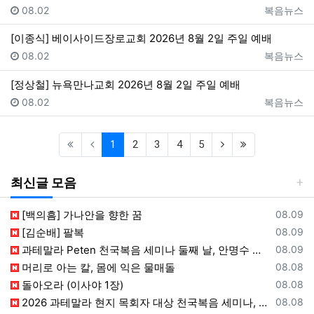
등록일
등록자
08.02
복음뉴스
[이종식] 베이사이드장로교회 2026년 8월 2일 주일 예배
등록일
등록자
08.02
복음뉴스
[정상철] 뉴욕만나교회 2026년 8월 2일 주일 예배
등록일
등록자
08.02
복음뉴스
(current)
(next)
(last)
1
2
3
4
5
최신글 모음
등록일
[백의흠] 가나안을 향한 꿈
08.09
등록일
[김순배] 팔복
08.09
등록일
과테말라 Peten 천국복음 세미나 둘째 날, 안명수 선교사 강의와 수료식 진행
08.09
등록일
머리로 아는 칼, 몸에 익은 물매돌
08.08
등록일
돌아오라 (이사야 1장)
08.08
등록일
2026 과테말라 현지 목회자 대상 천국복음 세미나, Peten 지역서 시작
08.08