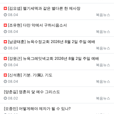
[김요셉] 멜기세덱과 같은 별다른 한 제사장
등록일
등록자
08.04
복음뉴스
[조유현] 다만 악에서 구하시옵소서
등록일
등록자
08.04
복음뉴스
[남궁태훈] 뉴욕수정교회 2026년 8월 2일 주일 예배
등록일
등록자
08.04
복음뉴스
[강원근] 뉴욕그레잇넥교회 2026년 8월 2일 주일 예배
등록일
등록자
08.04
복음뉴스
[신석환] 기분. 기(氣). 기도
등록일
등록자
08.04
복음뉴스
[양춘길] 영혼의 닻 예수 그리스도
등록일
등록자
08.02
복음뉴스
[오종민] 어떻게해야 제자가 될 수 있나?