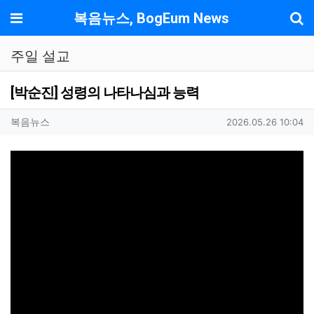
기
메뉴
복음뉴스, BogEum News
주일 설교
[박순진] 성령의 나타나심과 능력
작성자 정보
작성
작성일
복음뉴스
2026.05.26 10:04
컨텐츠 정보
본문