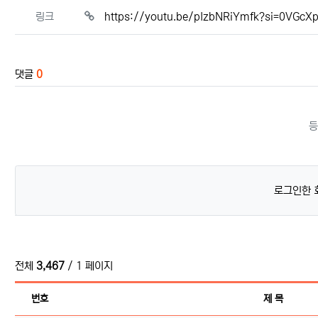
관련자료
링크
https://youtu.be/pIzbNRiYmfk?si=0VGc
댓글
0
등
로그인한 
전체
3,467
/ 1 페이지
번호
제 목