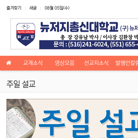
상단 네비
즐겨찾기
새글
08월 05일(수)
메인 메뉴
교계소식
영상모음
선교지소식
발행인칼
주일 설교