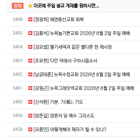
공지사항
이곳에 주일 설교 게재를 원하시면...
번호
3466
[정광희] 에덴동산교회 회복
번호
3465
[김홍석] 뉴욕늘기쁜교회 2026년 8월 2일 주일 예배
번호
3464
[김요셉] 멜기세덱과 같은 별다른 한 제사장
번호
3463
[조유현] 다만 악에서 구하시옵소서
번호
3462
[남궁태훈] 뉴욕수정교회 2026년 8월 2일 주일 예배
번호
3461
[강원근] 뉴욕그레잇넥교회 2026년 8월 2일 주일 예배
번호
3460
[신석환] 기분. 기(氣). 기도
번호
3459
[양춘길] 영혼의 닻 예수 그리스도
번호
3458
[오종민] 어떻게해야 제자가 될 수 있나?