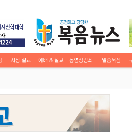
럼
지상 설교
예배 & 설교
동영상강좌
말씀묵상