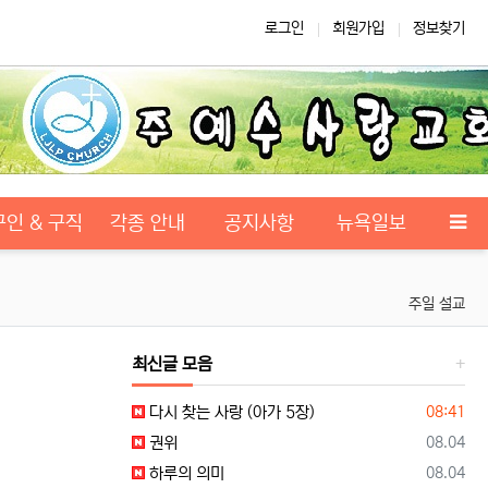
로그인
회원가입
정보찾기
구인 & 구직
각종 안내
공지사항
뉴욕일보
주일 설교
최신글 모음
등록일
다시 찾는 사랑 (아가 5장)
08:41
등록일
권위
08.04
등록일
하루의 의미
08.04