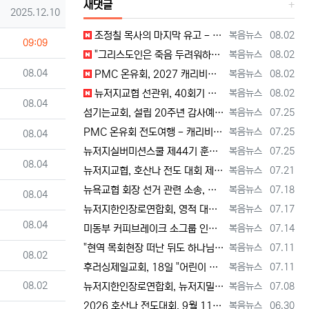
새댓글
등록일
2025.12.10
등록자
등록일
조정칠 목사의 마지막 유고 - 홍수와 복(福) 자(字) [2026년 8월 1일 토요일 자 뉴욕일보 기사] ==> https://www.bogeu…
복음뉴스
08.02
등록일
09:09
등록자
등록일
"그리스도인은 죽음 두려워하지 않지만, 살아 있는 동안 다른 사람의 유익 + 믿음의 진보 위해 살아야" [2026년 7월 31일 금요일 자 뉴욕…
복음뉴스
08.02
등록일
08.04
등록자
등록일
PMC 온유회, 2027 캐리비안 크루즈 전도여행 참가자 모집 [2026년 7월 31일 금요일 자 뉴욕일보 기사] ==> https://www.…
복음뉴스
08.02
등록자
등록일
뉴저지교협 선관위, 40회기 회장 + 부회장 등록 + 추천 절차 공고 --- 8월 28일 등록 마감, 9월 28일 선거 [2026년 7월 29일…
복음뉴스
08.02
등록일
08.04
등록자
등록일
섬기는교회, 설립 20주년 감사예배 및 임직식 --- "이제 더 힘차게 창공을 날자" [2026년 7월 25일 토요일 자 뉴욕일보 기사] ==>…
복음뉴스
07.25
등록자
등록일
PMC 온유회 전도여행 - 캐리비언 크루즈 2027 안내 ==> https://www.bogeumnews.com/gnu54/bbs/board.p…
복음뉴스
07.25
등록일
08.04
등록자
등록일
뉴저지실버미션스쿨 제44기 훈련생 모집 안내 ==> https://www.bogeumnews.com/gnu54/bbs/board.php?bo_t…
복음뉴스
07.25
등록일
08.04
등록자
등록일
뉴저지교협, 호산나 전도 대회 제2차 준비 기도회 --- "사람이 아니라 하나님께서 일하신다" [2026년 7월 21일 화요일 자 뉴욕일보 기사…
복음뉴스
07.21
등록자
등록일
뉴욕교협 회장 선거 관련 소송, 청구인 측 "법원 조속한 결정과 심리ㅜ 요청" [2026년 7월 18일 토요일 자 뉴욕일보 기사] ==> htt…
복음뉴스
07.18
등록일
08.04
등록자
등록일
뉴저지한인장로연합회, 영적 대각성 기도회 --- "우리의 기준은 하나님 말씀" [2026년 7월 17일 금요일 자 뉴욕일보 기사] ==> htt…
복음뉴스
07.17
등록일
08.04
등록자
등록일
미동부 커피브레이크 소그룹 인도자 워크숍 8월 15일 더바인교회 + 필그림선교교회서 [2026년 7월 14일 화요일 자 뉴욕일보 기사] ==> …
복음뉴스
07.14
등록자
등록일
"현역 목회현장 떠난 뒤도 하나님 능력 + 은혜 다음 세대에 전하는 사명 계속" [2026년 7월 11일일 토요일 자 뉴욕일보 기사] ==> …
복음뉴스
07.11
등록일
08.02
등록자
등록일
후러싱제일교회, 18일 "어린이 천국" 만든다 [2026년 7월 11일 토요일 자 뉴욕일보 기사] ==> https://www.bogeumnew…
복음뉴스
07.11
등록일
08.02
등록자
등록일
뉴저지한인장로연합회, 뉴저지밀알선교단 방문 --- 장애우들에게 점심 식사 제공 + 사랑의 후원금 [2026년 7월 8일 수요일 자 뉴욕일보 기사…
복음뉴스
07.08
등록자
등록일
2026 호산나 전도대회, 9월 11일(금)부터 13일(주일)까지 뉴저지하베스트교회에서 [2026년 6월 30일 화요일 자 뉴욕일보 기사] ==…
복음뉴스
06.30