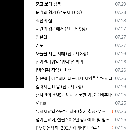
등록일
충고 보다 침묵
07.29
등록일
분별의 향기 (전도서 10장)
07.28
등록일
최선의 삶
07.28
등록일
시간의 강가에서 (전도서 9장)
07.27
등록일
인샬라
07.27
등록일
기도
07.27
등록일
오늘을 사는 지혜 (전도서 8장)
07.26
등록일
선거관리위원 ‘위임’은 위법
07.26
등록일
[백의흠] 장엄한 최후
07.26
등록일
[김순배] 예수께서 마귀에게 시험을 받으시다
07.26
등록일
깊어지는 마음 (전도서 7장)
07.26
등록일
혼자만의 조명을 끄고, 거룩한 거울을 비추다
07.25
등록일
Virus
07.25
댓글
등록일
뉴저지교협 선관위, 제40회기 회장·부회장 등록 및 추천 절차 공고… 선관위 구성 적정성 논란도 제기
07.25
1
등록일
섬기는교회, 설립 20주년 감사예배 및 임직식 --- "이제 더 힘차게 창공을 날자"
07.25
댓글
등록일
PMC 온유회, 2027 캐리비안 크루즈 전도여행 참가자 모집
07.25
2