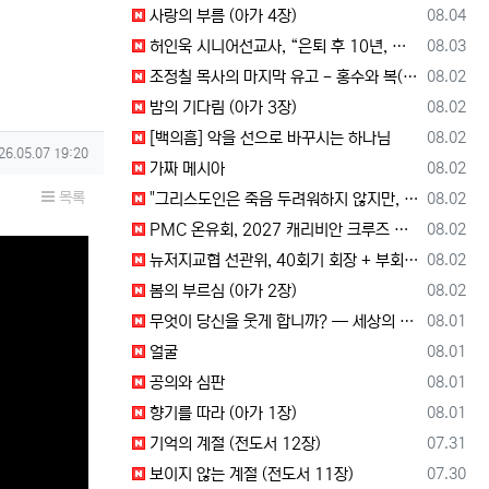
등록일
사랑의 부름 (아가 4장)
08.04
등록일
허인욱 시니어선교사, “은퇴 후 10년, 시니어를 다시 선교사로 세우는 사역에 헌신”
08.03
등록일
조정칠 목사의 마지막 유고 - 홍수와 복(福) 자(字)
08.02
등록일
밤의 기다림 (아가 3장)
08.02
등록일
[백의흠] 악을 선으로 바꾸시는 하나님
08.02
성일
26.05.07 19:20
등록일
가짜 메시아
08.02
목록
등록일
"그리스도인은 죽음 두려워하지 않지만, 살아 있는 동안 다른 사람의 유익 + 믿음의 진보 위해 살아야"
08.02
등록일
PMC 온유회, 2027 캐리비안 크루즈 전도여행 참가자 모집
08.02
등록일
뉴저지교협 선관위, 40회기 회장 + 부회장 후보 등록 + 추천 절차 공고 --- 8월 28일 등록 마감, 9월 28일 선거
08.02
등록일
봄의 부르심 (아가 2장)
08.02
등록일
무엇이 당신을 웃게 합니까? — 세상의 소리와 거듭난 영혼의 반응
08.01
등록일
얼굴
08.01
등록일
공의와 심판
08.01
등록일
향기를 따라 (아가 1장)
08.01
등록일
기억의 계절 (전도서 12장)
07.31
등록일
보이지 않는 계절 (전도서 11장)
07.30