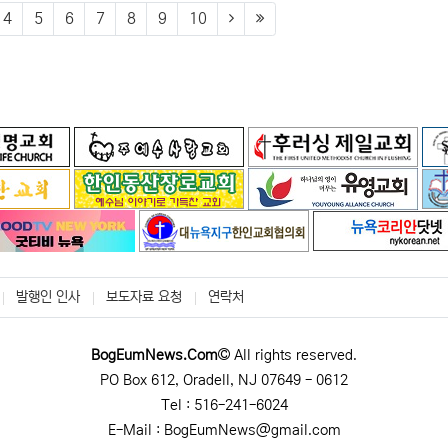
(next)
(last)
4
5
6
7
8
9
10
발행인 인사
보도자료 요청
연락처
BogEumNews.Com
All rights reserved.
PO Box 612, Oradell, NJ 07649 - 0612
Tel : 516-241-6024
E-Mail : BogEumNews@gmail.com