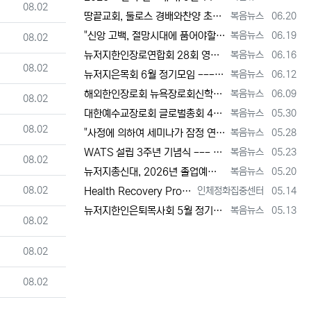
등록일
08.02
등록자
등록일
땅끝교회, 둘로스 경배와찬양 초청 찬양집회 --- "참행복은 주님께 쓰임 받는 것" [2026년 6월 20일 토요일 자 뉴욕일보 기사] ==> …
복음뉴스
06.20
등록자
등록일
"신앙 고백, 절망시대에 품어야할 희망, 마지막까지 하나님 손에 붙들려 쓰임 받고자 하는 삶의 의미" [2026년 6월 19일 금요일 자 뉴욕일…
복음뉴스
06.19
등록일
08.02
등록자
등록일
뉴저지한인장로연합회 28회 영적 대각성 기도회 [2026년 6월 16일 화요일 자 뉴욕일보 기사] ==> https://www.bogeumnew…
복음뉴스
06.16
등록일
08.02
등록자
등록일
뉴저지은목회 6월 정기모임 --- 강원호 목사, "복음은 구원, 구원의 목적은 하나님 나라의 삶" [2026년 6월 12일 금요일 자 뉴역일보 …
복음뉴스
06.12
등록자
등록일
해외한인장로회 뉴욕장로회신학대학(원), 40회 졸업감사예배 및 학위수여식 [2026년 6월 9일 화요일 자 뉴욕일보 기사] ==> https:/…
복음뉴스
06.09
등록일
08.02
등록자
등록일
대한예수교장로회 글로벌총회 48회 정기총회 --- "진리 위에 굳게 서서 복음으로 세상 정복하라" [2026년 5월 30일 토요일 자 뉴욕일보 …
복음뉴스
05.30
등록일
08.02
등록자
등록일
"사정에 의하여 세미나가 잠정 연기되었다"고 합니다. 착오 없으시기 바랍니다.
복음뉴스
05.28
등록자
등록일
WATS 설립 3주년 기념식 --- 천국 복음 전파와 영적 지도자 양성 사명 재확인 [2026년 5월 23일 토요일 자 뉴욕일보 기사] ==> …
복음뉴스
05.23
등록일
08.02
등록자
등록일
뉴저지총신대, 2026년 졸업예배 및 학위 수여식 --- "절업장은 학교가 주지만, 위임장은 주님이 주신다" [2026년 5월 20일 수요일 …
복음뉴스
05.20
등록일
08.02
등록자
등록일
Health Recovery Program 인체정화 집중센터 Health Recovery Program이 태어난 배경은 단순히 하나의 건강…
인체정화집중센터
05.14
등록자
등록일
뉴저지한인은퇴목사회 5월 정기모임 --- "천국 갈 준비되셨나요?" [2026년 5월 13일 수요일 자 뉴욕일보 기사] ==> https://w…
복음뉴스
05.13
등록일
08.02
등록일
08.02
등록일
08.02