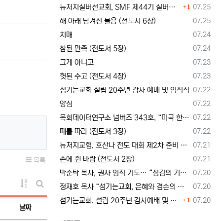
댓글
등록일
뉴저지실버선교회, SMF 제44기 실버미션스쿨 수강생 모집
07.25
1
등록일
해 아래 남겨진 물음 (전도서 6장)
07.25
등록일
치매
07.24
등록일
참된 만족 (전도서 5장)
07.24
등록일
그게 아니고
07.23
등록일
헛된 수고 (전도서 4장)
07.23
등록일
섬기는교회 설립 20주년 감사 예배 및 임직식
07.22
등록일
양심
07.22
등록일
목회데이터연구소 넘버즈 343호, “미국 한인교회 목회자 41%, 영적 번아웃 상태”
07.22
등록일
때를 따라 (전도서 3장)
07.22
등록일
뉴저지교협, 호산나 전도 대회 제2차 준비 기도회 --- "사람이 아니라 하나님께서 일하신다"
07.21
등록일
손에 쥔 바람 (전도서 2장)
07.21
목록
등록일
박순탁 목사, 권사 임직 기도… “섬김의 기쁨을 알고 교회를 붙드는 믿음의 동역자 되게 하소서”
07.20
게시물 정렬
등록일
정재호 목사 “섬기는교회, 은혜와 겸손의 두 날개로 비상하라”
07.20
게시판 검색
댓글
등록일
섬기는교회, 설립 20주년 감사예배 및 임직식 드려… “은혜와 겸손의 두 날개로 비상하라”
07.20
1
날짜