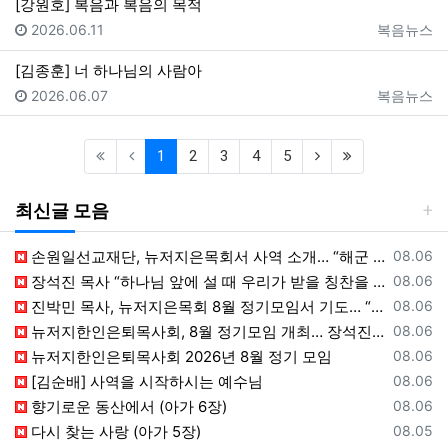
[강원호] 복음과 복음의 목적
등록일
등록자
2026.06.11
복음뉴스
[김종훈] 너 하나님의 사람아
등록일
등록자
2026.06.07
복음뉴스
(current)
(next)
(last)
1
2
3
4
5
최신글 모음
등록일
손원일선교재단, 뉴저지은목회서 사역 소개… “해군 함정마다 예배 공동체 세우는 일에 기도와 협력을”
08.06
등록일
장석진 목사 “하나님 앞에 설 때 우리가 받을 칭찬을 생각하라”
08.06
등록일
진박민 목사, 뉴저지은목회 8월 정기모임서 기도… “은목회 모든 순서 위에 하나님의 영광 나타나게 하소서”
08.06
등록일
뉴저지한인은퇴목사회, 8월 정기모임 개최… 장석진 목사 “우리가 받을 칭찬은?” 설교
08.06
등록일
뉴저지한인은퇴목사회 2026년 8월 정기 모임
08.06
등록일
[김순배] 사역을 시작하시는 예수님
08.06
등록일
향기로운 동산에서 (아가 6장)
08.06
등록일
다시 찾는 사랑 (아가 5장)
08.05