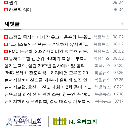
등록일
권위
08.04
등록일
하루의 의미
08.04
새댓글
등록자
등록일
조정칠 목사의 마지막 유고 - 홍수와 복(福) 자(字) [2026년 8월 1일 토요일 자 뉴욕일보 기사] ==> https://www.bogeu…
복음뉴스
08.02
등록자
등록일
"그리스도인은 죽음 두려워하지 않지만, 살아 있는 동안 다른 사람의 유익 + 믿음의 진보 위해 살아야" [2026년 7월 31일 금요일 자 뉴욕…
복음뉴스
08.02
등록자
등록일
PMC 온유회, 2027 캐리비안 크루즈 전도여행 참가자 모집 [2026년 7월 31일 금요일 자 뉴욕일보 기사] ==> https://www.…
복음뉴스
08.02
등록자
등록일
뉴저지교협 선관위, 40회기 회장 + 부회장 등록 + 추천 절차 공고 --- 8월 28일 등록 마감, 9월 28일 선거 [2026년 7월 29일…
복음뉴스
08.02
등록자
등록일
섬기는교회, 설립 20주년 감사예배 및 임직식 --- "이제 더 힘차게 창공을 날자" [2026년 7월 25일 토요일 자 뉴욕일보 기사] ==>…
복음뉴스
07.25
등록자
등록일
PMC 온유회 전도여행 - 캐리비언 크루즈 2027 안내 ==> https://www.bogeumnews.com/gnu54/bbs/board.p…
복음뉴스
07.25
등록자
등록일
뉴저지실버미션스쿨 제44기 훈련생 모집 안내 ==> https://www.bogeumnews.com/gnu54/bbs/board.php?bo_t…
복음뉴스
07.25
등록자
등록일
뉴저지교협, 호산나 전도 대회 제2차 준비 기도회 --- "사람이 아니라 하나님께서 일하신다" [2026년 7월 21일 화요일 자 뉴욕일보 기사…
복음뉴스
07.21
등록자
등록일
뉴욕교협 회장 선거 관련 소송, 청구인 측 "법원 조속한 결정과 심리ㅜ 요청" [2026년 7월 18일 토요일 자 뉴욕일보 기사] ==> htt…
복음뉴스
07.18
등록자
등록일
뉴저지한인장로연합회, 영적 대각성 기도회 --- "우리의 기준은 하나님 말씀" [2026년 7월 17일 금요일 자 뉴욕일보 기사] ==> htt…
복음뉴스
07.17