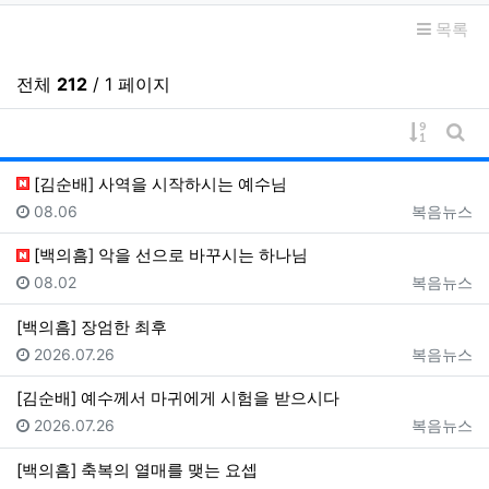
목록
전체
212
/ 1 페이지
게시물 
게시
[김순배] 사역을 시작하시는 예수님
등록일
등록자
08.06
복음뉴스
[백의흠] 악을 선으로 바꾸시는 하나님
등록일
등록자
08.02
복음뉴스
[백의흠] 장엄한 최후
등록일
등록자
2026.07.26
복음뉴스
[김순배] 예수께서 마귀에게 시험을 받으시다
등록일
등록자
2026.07.26
복음뉴스
[백의흠] 축복의 열매를 맺는 요셉