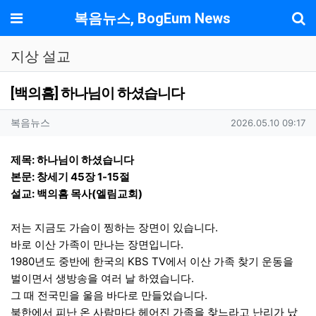
기
메뉴
복음뉴스, BogEum News
지상 설교
[백의흠] 하나님이 하셨습니다
작성자 정보
작성
작성일
복음뉴스
2026.05.10 09:17
컨텐츠 정보
본문
제목: 하나님이 하셨습니다
본문: 창세기 45장 1-15절
설교: 백의흠 목사(엘림교회)
저는 지금도 가슴이 찡하는 장면이 있습니다.
바로 이산 가족이 만나는 장면입니다.
1980년도 중반에 한국의 KBS TV에서 이산 가족 찾기 운동을
벌이면서 생방송을 여러 날 하였습니다.
그 때 전국민을 울음 바다로 만들었습니다.
북한에서 피난 온 사람마다 헤어진 가족을 찾느라고 난리가 났