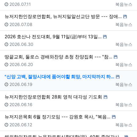
등록일
등록자
2026.07.11
복음뉴스
뉴저지한인장로연합회, 뉴저지밀알선교단 방문 --- 장애…
등록일
등록자
2026.07.08
복음뉴스
2026 호산나 전도대회, 9월 11일(금)부터 13일…
등록일
등록자
2026.06.30
복음뉴스
땅끝교회, 둘로스 경배와찬양 초청 찬양집회 --- "참…
등록일
등록자
2026.06.20
복음뉴스
"신앙 고백, 절망시대에 품어야할 희망, 마지막까지 하…
등록일
등록자
2026.06.19
복음뉴스
뉴저지한인장로연합회 28회 영적 대각성 기도회
등록일
등록자
2026.06.16
복음뉴스
뉴저지은목회 6월 정기모임 --- 강원호 목사, "복음…
등록일
등록자
2026.06.12
복음뉴스
해외한인장로회 뉴욕장로회신학대학(원), 40회 졸업감사…