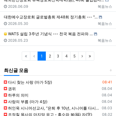
등록일
등록자
2026.06.09
복음뉴스
대한예수교장로회 글로벌총회 제48회 정기총회 --- "…
등록일
등록자
2026.05.30
복음뉴스
WATS 설립 3주년 기념식 --- 천국 복음 전파와 …
등록일
등록자
2026.05.23
복음뉴스
(current)
(next)
(last)
1
2
3
4
5
최신글 모음
등록일
다시 찾는 사랑 (아가 5장)
08:41
등록일
권위
08.04
등록일
하루의 의미
08.04
등록일
사랑의 부름 (아가 4장)
08.04
등록일
허인욱 시니어선교사, “은퇴 후 10년, 시니어를 다시 선교사로 세우는 사역에 헌신”
08.03
등록일
조정칠 목사의 마지막 유고 - 홍수와 복(福) 자(字)
08.02