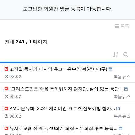
로그인한 회원만 댓글 등록이 가능합니다.
목록
전체
241
/ 1 페이지
게시물 
게시
조정칠 목사의 마지막 유고 - 홍수와 복(福) 자(字)
등록일
등록자
08.02
복음뉴스
"그리스도인은 죽음 두려워하지 않지만, 살아 있는 동안…
등록일
등록자
08.02
복음뉴스
PMC 온유회, 2027 캐리비안 크루즈 전도여행 참가…
등록일
등록자
08.02
복음뉴스
뉴저지교협 선관위, 40회기 회장 + 부회장 후보 등록…