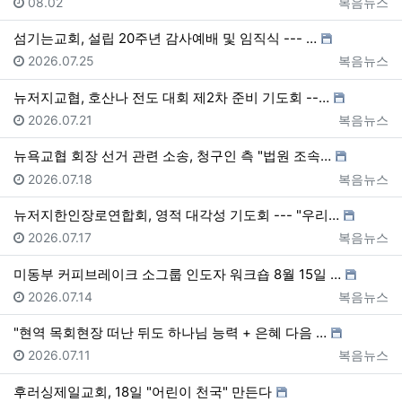
등록일
등록자
08.02
복음뉴스
섬기는교회, 설립 20주년 감사예배 및 임직식 --- …
등록일
등록자
2026.07.25
복음뉴스
뉴저지교협, 호산나 전도 대회 제2차 준비 기도회 --…
등록일
등록자
2026.07.21
복음뉴스
뉴욕교협 회장 선거 관련 소송, 청구인 측 "법원 조속…
등록일
등록자
2026.07.18
복음뉴스
뉴저지한인장로연합회, 영적 대각성 기도회 --- "우리…
등록일
등록자
2026.07.17
복음뉴스
미동부 커피브레이크 소그룹 인도자 워크숍 8월 15일 …
등록일
등록자
2026.07.14
복음뉴스
"현역 목회현장 떠난 뒤도 하나님 능력 + 은혜 다음 …
등록일
등록자
2026.07.11
복음뉴스
후러싱제일교회, 18일 "어린이 천국" 만든다