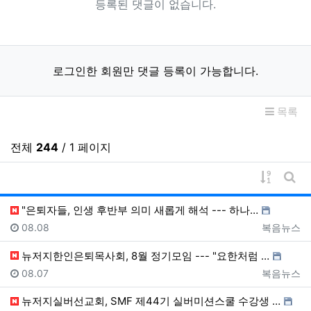
등록된 댓글이 없습니다.
로그인한 회원만 댓글 등록이 가능합니다.
목록
전체
244
/ 1 페이지
게시물 
게시
"은퇴자들, 인생 후반부 의미 새롭게 해석 --- 하나…
등록일
등록자
08.08
복음뉴스
뉴저지한인은퇴목사회, 8월 정기모임 --- "요한처럼 …
등록일
등록자
08.07
복음뉴스
뉴저지실버선교회, SMF 제44기 실버미션스쿨 수강생 …