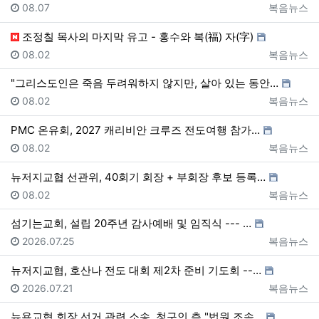
등록일
등록자
08.07
복음뉴스
조정칠 목사의 마지막 유고 - 홍수와 복(福) 자(字)
등록일
등록자
08.02
복음뉴스
"그리스도인은 죽음 두려워하지 않지만, 살아 있는 동안…
등록일
등록자
08.02
복음뉴스
PMC 온유회, 2027 캐리비안 크루즈 전도여행 참가…
등록일
등록자
08.02
복음뉴스
뉴저지교협 선관위, 40회기 회장 + 부회장 후보 등록…
등록일
등록자
08.02
복음뉴스
섬기는교회, 설립 20주년 감사예배 및 임직식 --- …
등록일
등록자
2026.07.25
복음뉴스
뉴저지교협, 호산나 전도 대회 제2차 준비 기도회 --…
등록일
등록자
2026.07.21
복음뉴스
뉴욕교협 회장 선거 관련 소송, 청구인 측 "법원 조속…