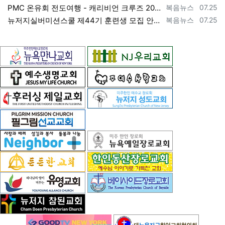
등록자
등록일
PMC 온유회 전도여행 - 캐리비언 크루즈 2027 안내 ==> https://www.bogeumnews.com/gnu54/bbs/board.p…
복음뉴스
07.25
등록자
등록일
뉴저지실버미션스쿨 제44기 훈련생 모집 안내 ==> https://www.bogeumnews.com/gnu54/bbs/board.php?bo_t…
복음뉴스
07.25