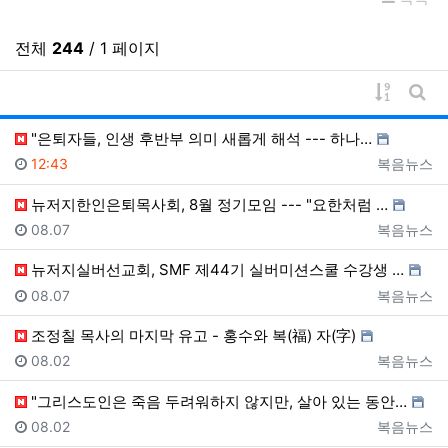
전체
244
/ 1 페이지
게시물 
게시
"은퇴자들, 인생 후반부 의미 새롭게 해석 --- 하나…
등록일
등록자
12:43
복음뉴스
뉴저지한인은퇴목사회, 8월 정기모임 --- "요한처럼 …
등록일
등록자
08.07
복음뉴스
뉴저지실버선교회, SMF 제44기 실버미션스쿨 수강생 …
등록일
등록자
08.07
복음뉴스
조정칠 목사의 마지막 유고 - 홍수와 복(福) 자(字)
등록일
등록자
08.02
복음뉴스
"그리스도인은 죽음 두려워하지 않지만, 살아 있는 동안…
등록일
등록자
08.02
복음뉴스