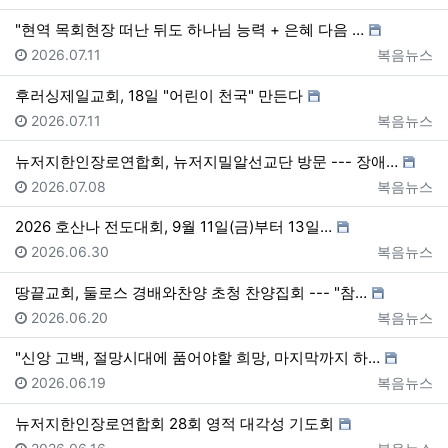
"현역 목회현장 떠난 뒤도 하나님 능력 + 은혜 다음 …
등록일
등록자
2026.07.11
복음뉴스
후러싱제일교회, 18일 "어린이 천국" 만든다
등록일
등록자
2026.07.11
복음뉴스
뉴저지한인장로연합회, 뉴저지밀알선교단 방문 --- 장애…
등록일
등록자
2026.07.08
복음뉴스
2026 호산나 전도대회, 9월 11일(금)부터 13일…
등록일
등록자
2026.06.30
복음뉴스
땅끝교회, 둘로스 경배와찬양 초청 찬양집회 --- "참…
등록일
등록자
2026.06.20
복음뉴스
"신앙 고백, 절망시대에 품어야할 희망, 마지막까지 하…
등록일
등록자
2026.06.19
복음뉴스
뉴저지한인장로연합회 28회 영적 대각성 기도회
등록일
등록자