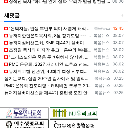
등록일
장석진 목사 “하나님 앞에 설 때 우리가 받을 칭찬을 생각하라”
08.06
새댓글
등록자
등록일
"은퇴자들, 인생 후반부 의미 새롭게 해석 --- 하나님(복음+선교)길에 나서자" [2026년 8월 8일 토요일 자 뉴욕일보 기사] ==> ht…
복음뉴스
12:45
등록자
등록일
뉴저지한인은퇴목사회, 8월 정기모임 --- "요한처럼 예수님만 높이며 살자" [2026년 8월 7일 금요일 자 뉴욕일보 기사] ==> https…
복음뉴스
08.07
등록자
등록일
뉴저지실버선교회, SMF 제44기 실버미션스쿨 수강생 모집 [2026년 8월 7일 금요일 자 뉴욕일보 기사] ==> https://www.bog…
복음뉴스
08.07
등록자
등록일
조정칠 목사의 마지막 유고 - 홍수와 복(福) 자(字) [2026년 8월 1일 토요일 자 뉴욕일보 기사] ==> https://www.bogeu…
복음뉴스
08.02
등록자
등록일
"그리스도인은 죽음 두려워하지 않지만, 살아 있는 동안 다른 사람의 유익 + 믿음의 진보 위해 살아야" [2026년 7월 31일 금요일 자 뉴욕…
복음뉴스
08.02
등록자
등록일
PMC 온유회, 2027 캐리비안 크루즈 전도여행 참가자 모집 [2026년 7월 31일 금요일 자 뉴욕일보 기사] ==> https://www.…
복음뉴스
08.02
등록자
등록일
뉴저지교협 선관위, 40회기 회장 + 부회장 등록 + 추천 절차 공고 --- 8월 28일 등록 마감, 9월 28일 선거 [2026년 7월 29일…
복음뉴스
08.02
등록자
등록일
섬기는교회, 설립 20주년 감사예배 및 임직식 --- "이제 더 힘차게 창공을 날자" [2026년 7월 25일 토요일 자 뉴욕일보 기사] ==>…
복음뉴스
07.25
등록자
등록일
PMC 온유회 전도여행 - 캐리비언 크루즈 2027 안내 ==> https://www.bogeumnews.com/gnu54/bbs/board.p…
복음뉴스
07.25
등록자
등록일
뉴저지실버미션스쿨 제44기 훈련생 모집 안내 ==> https://www.bogeumnews.com/gnu54/bbs/board.php?bo_t…
복음뉴스
07.25