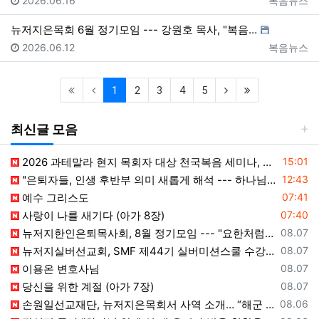
2026.06.16
복음뉴스
뉴저지은목회 6월 정기모임 --- 강원호 목사, "복음…
등록일
등록자
2026.06.12
복음뉴스
(current)
(next)
(last)
1
2
3
4
5
최신글 모음
등록일
2026 과테말라 현지 목회자 대상 천국복음 세미나, Peten 지역서 시작
15:01
등록일
"은퇴자들, 인생 후반부 의미 새롭게 해석 --- 하나님(복음+선교) 길에 나서자"
12:43
등록일
예수 그리스도
07:41
등록일
사랑이 나를 새기다 (아가 8장)
07:40
등록일
뉴저지한인은퇴목사회, 8월 정기모임 --- "요한처럼 예수님만 높이며 살자"
08.07
등록일
뉴저지실버선교회, SMF 제44기 실버미션스쿨 수강생 모집
08.07
등록일
이용온 변호사님
08.07
등록일
당신을 위한 계절 (아가 7장)
08.07
등록일
손원일선교재단, 뉴저지은목회서 사역 소개… “해군 함정마다 예배 공동체 세우는 일에 기도와 협력을”
08.06