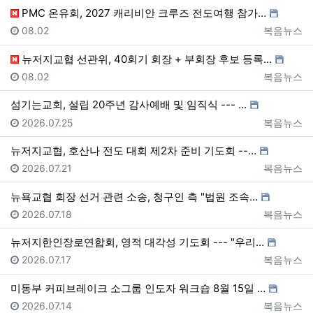
PMC 온유회, 2027 캐리비안 크루즈 전도여행 참가…
등록일
등록자
08.02
복음뉴스
뉴저지교협 선관위, 40회기 회장 + 부회장 후보 등록…
등록일
등록자
08.02
복음뉴스
섬기는교회, 설립 20주년 감사예배 및 임직식 --- …
등록일
등록자
2026.07.25
복음뉴스
뉴저지교협, 호산나 전도 대회 제2차 준비 기도회 --…
등록일
등록자
2026.07.21
복음뉴스
뉴욕교협 회장 선거 관련 소송, 청구인 측 "법원 조속…
등록일
등록자
2026.07.18
복음뉴스
뉴저지한인장로연합회, 영적 대각성 기도회 --- "우리…
등록일
등록자
2026.07.17
복음뉴스
미동부 커피브레이크 소그룹 인도자 워크숍 8월 15일 …
등록일
등록자
2026.07.14
복음뉴스