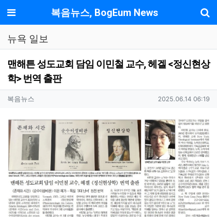
기
메뉴
복음뉴스, BogEum News
뉴욕 일보
맨해튼 성도교회 담임 이민철 교수, 헤겔 <정신현상
학> 번역 출판
작성자 정보
작성
작성일
복음뉴스
2025.06.14 06:19
컨텐츠 정보
본문