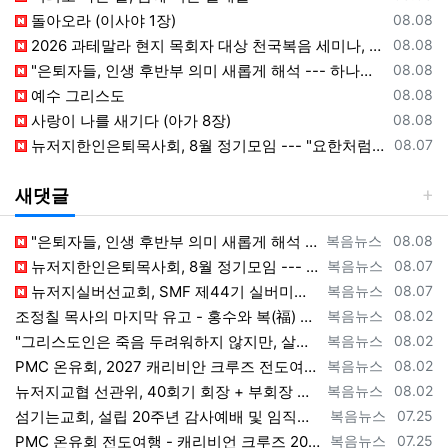
등록일
돌아오라 (이사야 1장)
08.08
등록일
2026 과테말라 현지 목회자 대상 천국복음 세미나, Peten 지역서 시작
08.08
등록일
"은퇴자들, 인생 후반부 의미 새롭게 해석 --- 하나님(복음+선교) 길에 나서자"
08.08
등록일
예수 그리스도
08.08
등록일
사랑이 나를 새기다 (아가 8장)
08.08
등록일
뉴저지한인은퇴목사회, 8월 정기모임 --- "요한처럼 예수님만 높이며 살자"
08.07
새댓글
등록자
등록일
"은퇴자들, 인생 후반부 의미 새롭게 해석 --- 하나님(복음+선교)길에 나서자" [2026년 8월 8일 토요일 자 뉴욕일보 기사] ==> ht…
복음뉴스
08.08
등록자
등록일
뉴저지한인은퇴목사회, 8월 정기모임 --- "요한처럼 예수님만 높이며 살자" [2026년 8월 7일 금요일 자 뉴욕일보 기사] ==> https…
복음뉴스
08.07
등록자
등록일
뉴저지실버선교회, SMF 제44기 실버미션스쿨 수강생 모집 [2026년 8월 7일 금요일 자 뉴욕일보 기사] ==> https://www.bog…
복음뉴스
08.07
등록자
등록일
조정칠 목사의 마지막 유고 - 홍수와 복(福) 자(字) [2026년 8월 1일 토요일 자 뉴욕일보 기사] ==> https://www.bogeu…
복음뉴스
08.02
등록자
등록일
"그리스도인은 죽음 두려워하지 않지만, 살아 있는 동안 다른 사람의 유익 + 믿음의 진보 위해 살아야" [2026년 7월 31일 금요일 자 뉴욕…
복음뉴스
08.02
등록자
등록일
PMC 온유회, 2027 캐리비안 크루즈 전도여행 참가자 모집 [2026년 7월 31일 금요일 자 뉴욕일보 기사] ==> https://www.…
복음뉴스
08.02
등록자
등록일
뉴저지교협 선관위, 40회기 회장 + 부회장 등록 + 추천 절차 공고 --- 8월 28일 등록 마감, 9월 28일 선거 [2026년 7월 29일…
복음뉴스
08.02
등록자
등록일
섬기는교회, 설립 20주년 감사예배 및 임직식 --- "이제 더 힘차게 창공을 날자" [2026년 7월 25일 토요일 자 뉴욕일보 기사] ==>…
복음뉴스
07.25
등록자
등록일
PMC 온유회 전도여행 - 캐리비언 크루즈 2027 안내 ==> https://www.bogeumnews.com/gnu54/bbs/board.p…
복음뉴스
07.25