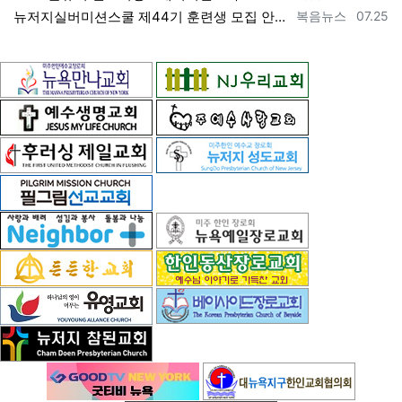
등록자
등록일
뉴저지실버미션스쿨 제44기 훈련생 모집 안내 ==> https://www.bogeumnews.com/gnu54/bbs/board.php?bo_t…
복음뉴스
07.25