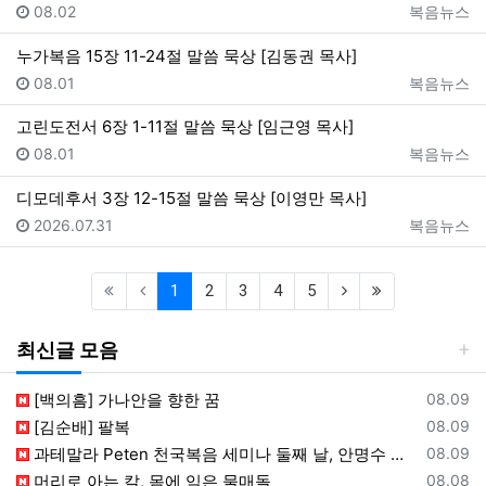
등록일
등록자
08.02
복음뉴스
누가복음 15장 11-24절 말씀 묵상 [김동권 목사]
등록일
등록자
08.01
복음뉴스
고린도전서 6장 1-11절 말씀 묵상 [임근영 목사]
등록일
등록자
08.01
복음뉴스
디모데후서 3장 12-15절 말씀 묵상 [이영만 목사]
등록일
등록자
2026.07.31
복음뉴스
(current)
(next)
(last)
1
2
3
4
5
최신글 모음
등록일
[백의흠] 가나안을 향한 꿈
08.09
등록일
[김순배] 팔복
08.09
등록일
과테말라 Peten 천국복음 세미나 둘째 날, 안명수 선교사 강의와 수료식 진행
08.09
등록일
머리로 아는 칼, 몸에 익은 물매돌
08.08