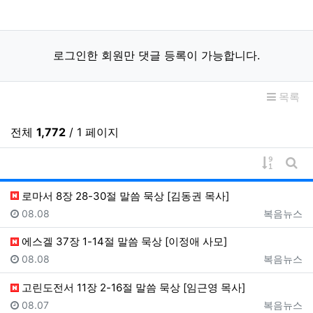
로그인한 회원만 댓글 등록이 가능합니다.
목록
전체
1,772
/ 1 페이지
게시물 
게시
로마서 8장 28-30절 말씀 묵상 [김동권 목사]
등록일
등록자
08.08
복음뉴스
에스겔 37장 1-14절 말씀 묵상 [이정애 사모]
등록일
등록자
08.08
복음뉴스
고린도전서 11장 2-16절 말씀 묵상 [임근영 목사]
등록일
등록자
08.07
복음뉴스