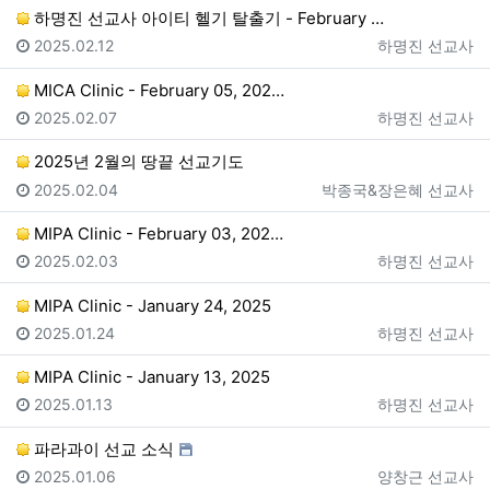
하명진 선교사 아이티 헬기 탈출기 - February …
등록일
등록자
2025.02.12
하명진 선교사
MICA Clinic - February 05, 202…
등록일
등록자
2025.02.07
하명진 선교사
2025년 2월의 땅끝 선교기도
등록일
등록자
2025.02.04
박종국&장은혜 선교사
MIPA Clinic - February 03, 202…
등록일
등록자
2025.02.03
하명진 선교사
MIPA Clinic - January 24, 2025
등록일
등록자
2025.01.24
하명진 선교사
MIPA Clinic - January 13, 2025
등록일
등록자
2025.01.13
하명진 선교사
파라과이 선교 소식
등록일
등록자
2025.01.06
양창근 선교사