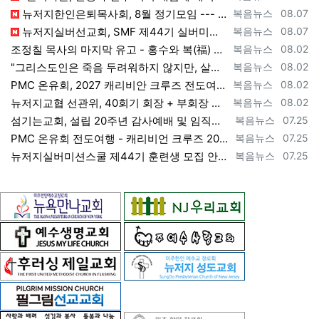
등록자
등록일
뉴저지한인은퇴목사회, 8월 정기모임 --- "요한처럼 예수님만 높이며 살자" [2026년 8월 7일 금요일 자 뉴욕일보 기사] ==> https…
복음뉴스
08.07
등록자
등록일
뉴저지실버선교회, SMF 제44기 실버미션스쿨 수강생 모집 [2026년 8월 7일 금요일 자 뉴욕일보 기사] ==> https://www.bog…
복음뉴스
08.07
등록자
등록일
조정칠 목사의 마지막 유고 - 홍수와 복(福) 자(字) [2026년 8월 1일 토요일 자 뉴욕일보 기사] ==> https://www.bogeu…
복음뉴스
08.02
등록자
등록일
"그리스도인은 죽음 두려워하지 않지만, 살아 있는 동안 다른 사람의 유익 + 믿음의 진보 위해 살아야" [2026년 7월 31일 금요일 자 뉴욕…
복음뉴스
08.02
등록자
등록일
PMC 온유회, 2027 캐리비안 크루즈 전도여행 참가자 모집 [2026년 7월 31일 금요일 자 뉴욕일보 기사] ==> https://www.…
복음뉴스
08.02
등록자
등록일
뉴저지교협 선관위, 40회기 회장 + 부회장 등록 + 추천 절차 공고 --- 8월 28일 등록 마감, 9월 28일 선거 [2026년 7월 29일…
복음뉴스
08.02
등록자
등록일
섬기는교회, 설립 20주년 감사예배 및 임직식 --- "이제 더 힘차게 창공을 날자" [2026년 7월 25일 토요일 자 뉴욕일보 기사] ==>…
복음뉴스
07.25
등록자
등록일
PMC 온유회 전도여행 - 캐리비언 크루즈 2027 안내 ==> https://www.bogeumnews.com/gnu54/bbs/board.p…
복음뉴스
07.25
등록자
등록일
뉴저지실버미션스쿨 제44기 훈련생 모집 안내 ==> https://www.bogeumnews.com/gnu54/bbs/board.php?bo_t…
복음뉴스
07.25