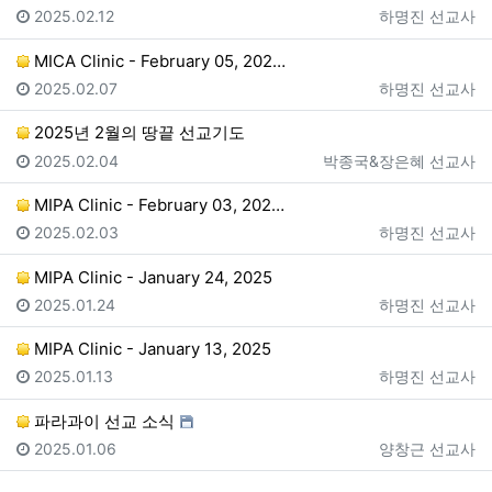
등록일
등록자
2025.02.12
하명진 선교사
MICA Clinic - February 05, 202…
등록일
등록자
2025.02.07
하명진 선교사
2025년 2월의 땅끝 선교기도
등록일
등록자
2025.02.04
박종국&장은혜 선교사
MIPA Clinic - February 03, 202…
등록일
등록자
2025.02.03
하명진 선교사
MIPA Clinic - January 24, 2025
등록일
등록자
2025.01.24
하명진 선교사
MIPA Clinic - January 13, 2025
등록일
등록자
2025.01.13
하명진 선교사
파라과이 선교 소식
등록일
등록자
2025.01.06
양창근 선교사