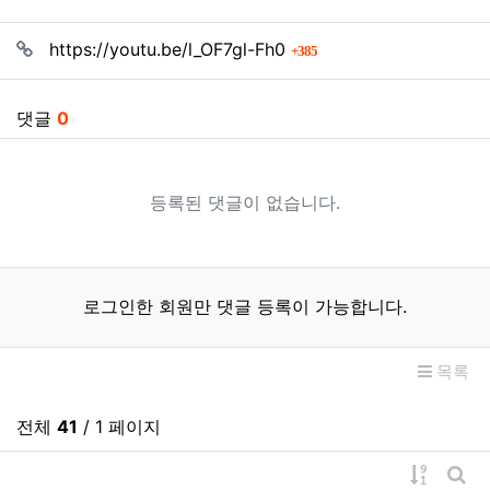
SNS 공유
관련자료
회 연결
https://youtu.be/l_OF7gl-Fh0
385
댓글
0
등록된 댓글이 없습니다.
로그인한 회원만 댓글 등록이 가능합니다.
목록
전체
41
/ 1 페이지
게시물 