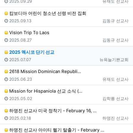
등록일
등록자
2025.09.29
유재도 선교사
캄보디아 어린이 청소년 선령 비전 집회
등록일
등록자
2025.09.13
김동규 선교사
Vision Trip To Laos
등록일
등록자
2025.08.27
김동규 선교사
2025 멕시코 단기 선교
등록일
등록자
2025.07.07
뉴욕늘기쁜교회
2618 Mission Dominican Republi…
등록일
등록자
2025.06.23
유재도 선교사
Mission for Hispaniola 선교 소식 (…
등록일
등록자
2025.05.02
김학룡 선교사
하명진 선교사 미국 정착기 - February 16, …
등록일
등록자
2025.02.18
하명진 선교사
하명진 선교사 아이티 헬기 탈출기 - February …