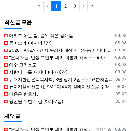
(current)
(last)
1
2
3
최신글 모음
등록일
머리로 아는 칼, 몸에 익은 물매돌
08.08
등록일
돌아오라 (이사야 1장)
08.08
등록일
2026 과테말라 현지 목회자 대상 천국복음 세미나, Peten 지역서 시작
08.08
등록일
"은퇴자들, 인생 후반부 의미 새롭게 해석 --- 하나님(복음+선교) 길에 나서자"
08.08
등록일
예수 그리스도
08.08
등록일
사랑이 나를 새기다 (아가 8장)
08.08
등록일
뉴저지한인은퇴목사회, 8월 정기모임 --- "요한처럼 예수님만 높이며 살자"
08.07
등록일
뉴저지실버선교회, SMF 제44기 실버미션스쿨 수강생 모집
08.07
등록일
이용온 변호사님
08.07
등록일
당신을 위한 계절 (아가 7장)
08.07
새댓글
등록자
등록일
"은퇴자들, 인생 후반부 의미 새롭게 해석 --- 하나님(복음+선교)길에 나서자" [2026년 8월 8일 토요일 자 뉴욕일보 기사] ==> ht…
복음뉴스
08.08