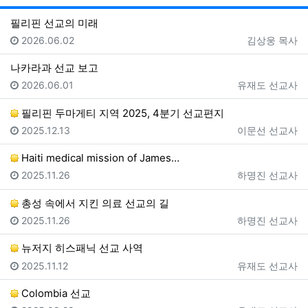
게시
필리핀 선교의 미래
등록일
등록자
2026.06.02
김상웅 목사
나카라과 선교 보고
등록일
등록자
2026.06.01
유재도 선교사
필리핀 두마게티 지역 2025, 4분기 선교편지
등록일
등록자
2025.12.13
이문선 선교사
Haiti medical mission of James…
등록일
등록자
2025.11.26
하명진 선교사
총성 속에서 지킨 의료 선교의 길
등록일
등록자
2025.11.26
하명진 선교사
뉴저지 히스패닉 선교 사역
등록일
등록자
2025.11.12
유재도 선교사
Colombia 선교