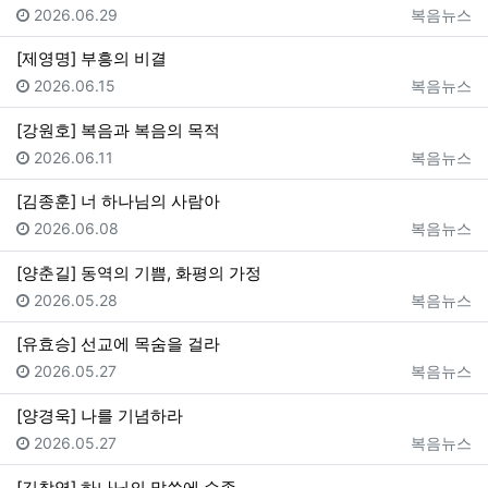
등록일
등록자
2026.06.29
복음뉴스
[제영명] 부흥의 비결
등록일
등록자
2026.06.15
복음뉴스
[강원호] 복음과 복음의 목적
등록일
등록자
2026.06.11
복음뉴스
[김종훈] 너 하나님의 사람아
등록일
등록자
2026.06.08
복음뉴스
[양춘길] 동역의 기쁨, 화평의 가정
등록일
등록자
2026.05.28
복음뉴스
[유효승] 선교에 목숨을 걸라
등록일
등록자
2026.05.27
복음뉴스
[양경욱] 나를 기념하라
등록일
등록자
2026.05.27
복음뉴스
[김창영] 하나님의 말씀에 순종