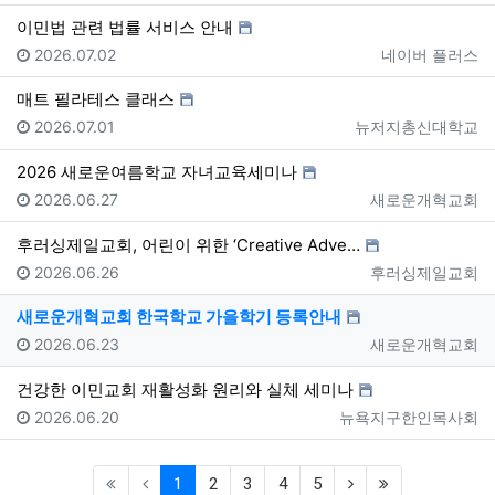
이민법 관련 법률 서비스 안내
등록일
등록자
2026.07.02
네이버 플러스
매트 필라테스 클래스
등록일
등록자
2026.07.01
뉴저지총신대학교
2026 새로운여름학교 자녀교육세미나
등록일
등록자
2026.06.27
새로운개혁교회
후러싱제일교회, 어린이 위한 ‘Creative Adve…
등록일
등록자
2026.06.26
후러싱제일교회
새로운개혁교회 한국학교 가을학기 등록안내
등록일
등록자
2026.06.23
새로운개혁교회
건강한 이민교회 재활성화 원리와 실체 세미나
등록일
등록자
2026.06.20
뉴욕지구한인목사회
(current)
(next)
(last)
1
2
3
4
5