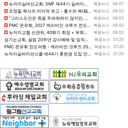
등록자
등록일
뉴저지실버선교회, SMF 제44기 실버미션스쿨 수강생 모집 [2026년 8월 7일 금요일 자 뉴욕일보 기사] ==> https://www.bog…
복음뉴스
08.07
등록자
등록일
조정칠 목사의 마지막 유고 - 홍수와 복(福) 자(字) [2026년 8월 1일 토요일 자 뉴욕일보 기사] ==> https://www.bogeu…
복음뉴스
08.02
등록자
등록일
"그리스도인은 죽음 두려워하지 않지만, 살아 있는 동안 다른 사람의 유익 + 믿음의 진보 위해 살아야" [2026년 7월 31일 금요일 자 뉴욕…
복음뉴스
08.02
등록자
등록일
PMC 온유회, 2027 캐리비안 크루즈 전도여행 참가자 모집 [2026년 7월 31일 금요일 자 뉴욕일보 기사] ==> https://www.…
복음뉴스
08.02
등록자
등록일
뉴저지교협 선관위, 40회기 회장 + 부회장 등록 + 추천 절차 공고 --- 8월 28일 등록 마감, 9월 28일 선거 [2026년 7월 29일…
복음뉴스
08.02
등록자
등록일
섬기는교회, 설립 20주년 감사예배 및 임직식 --- "이제 더 힘차게 창공을 날자" [2026년 7월 25일 토요일 자 뉴욕일보 기사] ==>…
복음뉴스
07.25
등록자
등록일
PMC 온유회 전도여행 - 캐리비언 크루즈 2027 안내 ==> https://www.bogeumnews.com/gnu54/bbs/board.p…
복음뉴스
07.25
등록자
등록일
뉴저지실버미션스쿨 제44기 훈련생 모집 안내 ==> https://www.bogeumnews.com/gnu54/bbs/board.php?bo_t…
복음뉴스
07.25