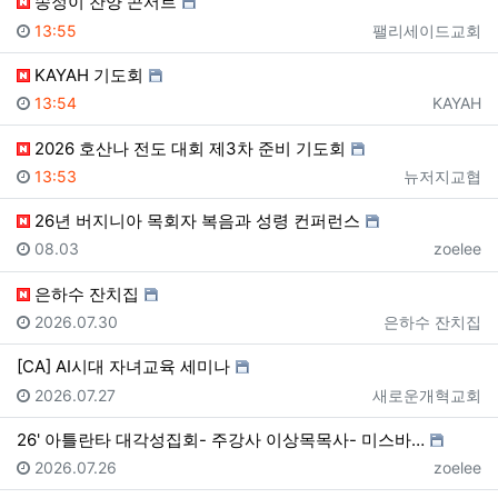
송정이 찬양 콘서트
등록일
등록자
13:55
팰리세이드교회
KAYAH 기도회
등록일
등록자
13:54
KAYAH
2026 호산나 전도 대회 제3차 준비 기도회
등록일
등록자
13:53
뉴저지교협
26년 버지니아 목회자 복음과 성령 컨퍼런스
등록일
등록자
08.03
zoelee
은하수 잔치집
등록일
등록자
2026.07.30
은하수 잔치집
[CA] AI시대 자녀교육 세미나
등록일
등록자
2026.07.27
새로운개혁교회
26' 아틀란타 대각성집회- 주강사 이상목목사- 미스바…
등록일
등록자
2026.07.26
zoelee