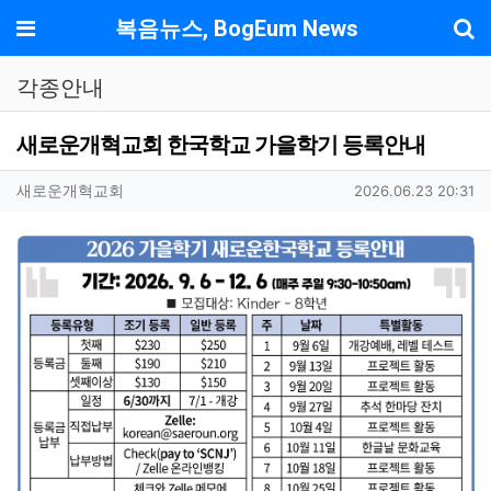
기
메뉴
복음뉴스, BogEum News
각종안내
새로운개혁교회 한국학교 가을학기 등록안내
작성자 정보
작성
작성일
새로운개혁교회
2026.06.23 20:31
컨텐츠 정보
본문