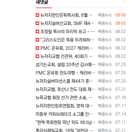
새댓글
등록자
등록일
뉴저지한인은퇴목사회, 8월 정기모임 --- "요한처럼 예수님만 높이며 살자" [2026년 8월 7일 금요일 자 뉴욕일보 기사] ==> https…
복음뉴스
08:06
등록자
등록일
뉴저지실버선교회, SMF 제44기 실버미션스쿨 수강생 모집 [2026년 8월 7일 금요일 자 뉴욕일보 기사] ==> https://www.bog…
복음뉴스
08:05
등록자
등록일
조정칠 목사의 마지막 유고 - 홍수와 복(福) 자(字) [2026년 8월 1일 토요일 자 뉴욕일보 기사] ==> https://www.bogeu…
복음뉴스
08.02
등록자
등록일
"그리스도인은 죽음 두려워하지 않지만, 살아 있는 동안 다른 사람의 유익 + 믿음의 진보 위해 살아야" [2026년 7월 31일 금요일 자 뉴욕…
복음뉴스
08.02
등록자
등록일
PMC 온유회, 2027 캐리비안 크루즈 전도여행 참가자 모집 [2026년 7월 31일 금요일 자 뉴욕일보 기사] ==> https://www.…
복음뉴스
08.02
등록자
등록일
뉴저지교협 선관위, 40회기 회장 + 부회장 등록 + 추천 절차 공고 --- 8월 28일 등록 마감, 9월 28일 선거 [2026년 7월 29일…
복음뉴스
08.02
등록자
등록일
섬기는교회, 설립 20주년 감사예배 및 임직식 --- "이제 더 힘차게 창공을 날자" [2026년 7월 25일 토요일 자 뉴욕일보 기사] ==>…
복음뉴스
07.25
등록자
등록일
PMC 온유회 전도여행 - 캐리비언 크루즈 2027 안내 ==> https://www.bogeumnews.com/gnu54/bbs/board.p…
복음뉴스
07.25
등록자
등록일
뉴저지실버미션스쿨 제44기 훈련생 모집 안내 ==> https://www.bogeumnews.com/gnu54/bbs/board.php?bo_t…
복음뉴스
07.25
등록자
등록일
뉴저지교협, 호산나 전도 대회 제2차 준비 기도회 --- "사람이 아니라 하나님께서 일하신다" [2026년 7월 21일 화요일 자 뉴욕일보 기사…
복음뉴스
07.21
등록자
등록일
뉴욕교협 회장 선거 관련 소송, 청구인 측 "법원 조속한 결정과 심리ㅜ 요청" [2026년 7월 18일 토요일 자 뉴욕일보 기사] ==> htt…
복음뉴스
07.18
등록자
등록일
뉴저지한인장로연합회, 영적 대각성 기도회 --- "우리의 기준은 하나님 말씀" [2026년 7월 17일 금요일 자 뉴욕일보 기사] ==> htt…
복음뉴스
07.17
등록자
등록일
미동부 커피브레이크 소그룹 인도자 워크숍 8월 15일 더바인교회 + 필그림선교교회서 [2026년 7월 14일 화요일 자 뉴욕일보 기사] ==> …
복음뉴스
07.14
등록자
등록일
"현역 목회현장 떠난 뒤도 하나님 능력 + 은혜 다음 세대에 전하는 사명 계속" [2026년 7월 11일일 토요일 자 뉴욕일보 기사] ==> …
복음뉴스
07.11
등록자
등록일
후러싱제일교회, 18일 "어린이 천국" 만든다 [2026년 7월 11일 토요일 자 뉴욕일보 기사] ==> https://www.bogeumnew…
복음뉴스
07.11