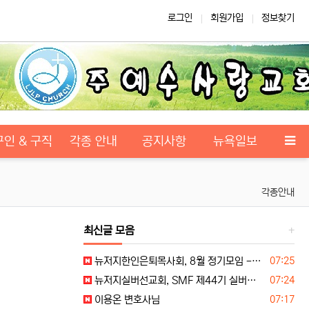
로그인
회원가입
정보찾기
구인 & 구직
각종 안내
공지사항
뉴욕일보
각종안내
최신글 모음
등록일
뉴저지한인은퇴목사회, 8월 정기모임 --- "요한처럼 예수님만 높이며 살자"
07:25
등록일
뉴저지실버선교회, SMF 제44기 실버미션스쿨 수강생 모집
07:24
등록일
이용온 변호사님
07:17