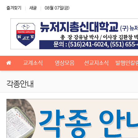
상단 네비
즐겨찾기
새글
08월 07일(금)
메인 메뉴
교계소식
영상모음
선교지소식
발행인칼
각종안내