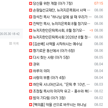
등록일
당신을 위한 계절 (아가 7장)
07:15
등록일
손원일선교재단, 뉴저지은목회서 사역 소개… “해군 함정마다 예배 공동체 세우는 일에 기도와 협력을”
08.06
등록일
장석진 목사 “하나님 앞에 설 때 우리가 받을 칭찬을 생각하라”
08.06
등록일
진박민 목사, 뉴저지은목회 8월 정기모임서 기도… “은목회 모든 순서 위에 하나님의 영광 나타나게 하소서”
08.06
댓글
등록일
뉴저지한인은퇴목사회, 8월 정기모임 개최… 장석진 목사 “우리가 받을 칭찬은?” 설교
08.06
1
성일
26.05.30 18:42
등록일
뉴저지한인은퇴목사회 2026년 8월 정기 모임
08.06
목록
등록일
[김순배] 사역을 시작하시는 예수님
08.06
등록일
향기로운 동산에서 (아가 6장)
08.06
등록일
다시 찾는 사랑 (아가 5장)
08.05
등록일
권위
08.04
등록일
하루의 의미
08.04
등록일
사랑의 부름 (아가 4장)
08.04
등록일
허인욱 시니어선교사, “은퇴 후 10년, 시니어를 다시 선교사로 세우는 사역에 헌신”
08.03
등록일
조정칠 목사의 마지막 유고 - 홍수와 복(福) 자(字)
08.02
등록일
밤의 기다림 (아가 3장)
08.02
등록일
[백의흠] 악을 선으로 바꾸시는 하나님
08.02