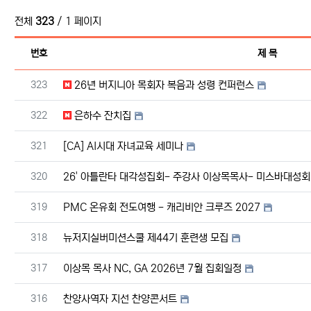
전체
323
/ 1 페이지
번호
제 목
번호
323
26년 버지니아 목회자 복음과 성령 컨퍼런스
번호
322
은하수 잔치집
번호
321
[CA] AI시대 자녀교육 세미나
번호
320
26' 아틀란타 대각성집회- 주강사 이상목목사- 미스바대성회
번호
319
PMC 온유회 전도여행 - 캐리비안 크루즈 2027
번호
318
뉴저지실버미션스쿨 제44기 훈련생 모집
번호
317
이상목 목사 NC, GA 2026년 7월 집회일정
번호
316
찬양사역자 지선 찬양콘서트