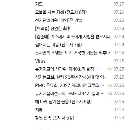
등록일
기도
07.27
등록일
오늘을 사는 지혜 (전도서 8장)
07.26
등록일
선거관리위원 ‘위임’은 위법
07.26
등록일
[백의흠] 장엄한 최후
07.26
등록일
[김순배] 예수께서 마귀에게 시험을 받으시다
07.26
등록일
깊어지는 마음 (전도서 7장)
07.26
등록일
혼자만의 조명을 끄고, 거룩한 거울을 비추다
07.25
등록일
Virus
07.25
댓글
등록일
뉴저지교협 선관위, 제40회기 회장·부회장 등록 및 추천 절차 공고… 선관위 구성 적정성 논란도 제기
07.25
1
등록일
섬기는교회, 설립 20주년 감사예배 및 임직식 --- "이제 더 힘차게 창공을 날자"
07.25
댓글
등록일
PMC 온유회, 2027 캐리비안 크루즈 전도여행 참가자 모집
07.25
2
댓글
등록일
뉴저지실버선교회, SMF 제44기 실버미션스쿨 수강생 모집
07.25
2
등록일
해 아래 남겨진 물음 (전도서 6장)
07.25
등록일
치매
07.24
등록일
참된 만족 (전도서 5장)
07.24