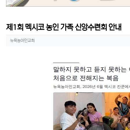
제1회 멕시코 농인 가족 신앙수련회 안내
작성자 정보
작성
뉴욕농아인교회
컨텐츠 정보
본문