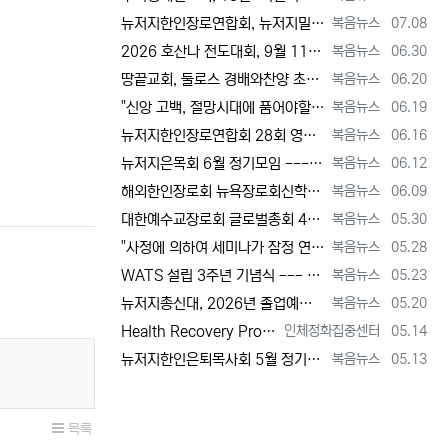
등록자
등록일
뉴저지한인장로연합회, 뉴저지밀알선교단 방문 --- 장애우들에게 점심 식사 제공 + 사랑의 후원금 [2026년 7월 8일 수요일 자 뉴욕일보 기사…
복음뉴스
07.08
등록자
등록일
2026 호산나 전도대회, 9월 11일(금)부터 13일(주일)까지 뉴저지하베스트교회에서 [2026년 6월 30일 화요일 자 뉴욕일보 기사] ==…
복음뉴스
06.30
등록자
등록일
땅끝교회, 둘로스 경배와찬양 초청 찬양집회 --- "참행복은 주님께 쓰임 받는 것" [2026년 6월 20일 토요일 자 뉴욕일보 기사] ==> …
복음뉴스
06.20
등록자
등록일
"신앙 고백, 절망시대에 품어야할 희망, 마지막까지 하나님 손에 붙들려 쓰임 받고자 하는 삶의 의미" [2026년 6월 19일 금요일 자 뉴욕일…
복음뉴스
06.19
등록자
등록일
뉴저지한인장로연합회 28회 영적 대각성 기도회 [2026년 6월 16일 화요일 자 뉴욕일보 기사] ==> https://www.bogeumnew…
복음뉴스
06.16
등록자
등록일
뉴저지은목회 6월 정기모임 --- 강원호 목사, "복음은 구원, 구원의 목적은 하나님 나라의 삶" [2026년 6월 12일 금요일 자 뉴역일보 …
복음뉴스
06.12
등록자
등록일
해외한인장로회 뉴욕장로회신학대학(원), 40회 졸업감사예배 및 학위수여식 [2026년 6월 9일 화요일 자 뉴욕일보 기사] ==> https:/…
복음뉴스
06.09
등록자
등록일
대한예수교장로회 글로벌총회 48회 정기총회 --- "진리 위에 굳게 서서 복음으로 세상 정복하라" [2026년 5월 30일 토요일 자 뉴욕일보 …
복음뉴스
05.30
등록자
등록일
"사정에 의하여 세미나가 잠정 연기되었다"고 합니다. 착오 없으시기 바랍니다.
복음뉴스
05.28
등록자
등록일
WATS 설립 3주년 기념식 --- 천국 복음 전파와 영적 지도자 양성 사명 재확인 [2026년 5월 23일 토요일 자 뉴욕일보 기사] ==> …
복음뉴스
05.23
등록자
등록일
뉴저지총신대, 2026년 졸업예배 및 학위 수여식 --- "절업장은 학교가 주지만, 위임장은 주님이 주신다" [2026년 5월 20일 수요일 …
복음뉴스
05.20
등록자
등록일
Health Recovery Program 인체정화 집중센터 Health Recovery Program이 태어난 배경은 단순히 하나의 건강…
인체정화집중센터
05.14
등록자
등록일
뉴저지한인은퇴목사회 5월 정기모임 --- "천국 갈 준비되셨나요?" [2026년 5월 13일 수요일 자 뉴욕일보 기사] ==> https://w…
복음뉴스
05.13
목록