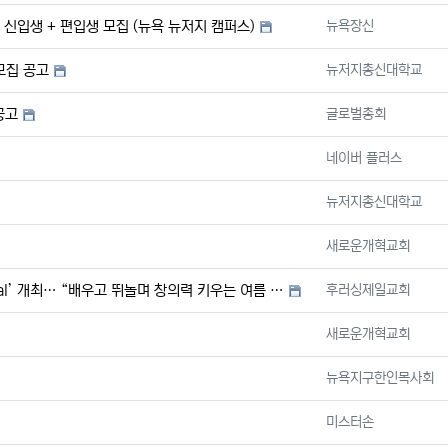
등록자
신입생 + 편입생 모집 (뉴욕 뉴저지 캠퍼스)
뉴욕장신
등록자
모집 공고
뉴저지총신대학교
등록자
공고
글로벌총회
등록자
네이버 플러스
등록자
뉴저지총신대학교
등록자
새로운개혁교회
등록자
tival’ 개최… “배우고 뛰놀며 창의력 키우는 여름 …
후러싱제일교회
등록자
새로운개혁교회
등록자
뉴욕지구한인목사회
등록자
미스터손