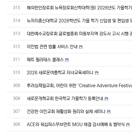
번호
315
해외한인장로회 뉴욕장로회신학대학(원) 2026년도 가을학기 
번호
314
뉴저지총신대학교 2026학년도 가을 학기 신입생 및 편입생 
번호
313
대한예수교장로회 글로벌총회 미동부지역 강도사 고시 시행 
번호
312
이민법 관련 법률 서비스 안내
번호
311
매트 필라테스 클래스
번호
310
2026 새로운여름학교 자녀교육세미나
번호
309
후러싱제일교회, 어린이 위한 ‘Creative Adventure Fes
번호
308
새로운개혁교회 한국학교 가을학기 등록안내
번호
307
건강한 이민교회 재활성화 원리와 실체 세미나
번호
306
ACE와 워십퍼스무브먼트 MOU 체결 감사예배 & 협약식