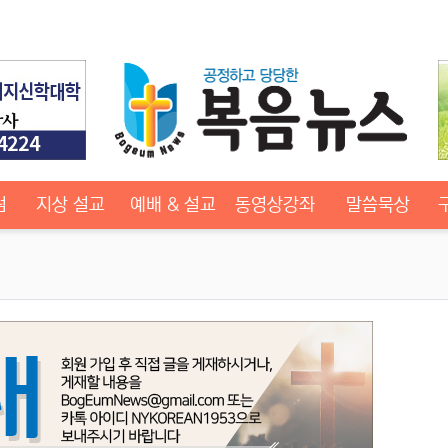
럼
지상 설교
예배 & 설교
동영상강좌
말씀묵상