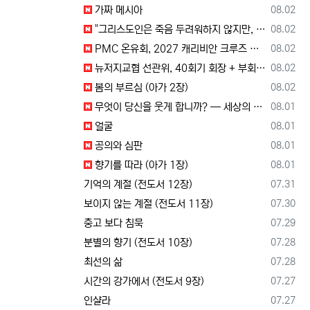
등록일
가짜 메시아
08.02
등록일
"그리스도인은 죽음 두려워하지 않지만, 살아 있는 동안 다른 사람의 유익 + 믿음의 진보 위해 살아야"
08.02
등록일
PMC 온유회, 2027 캐리비안 크루즈 전도여행 참가자 모집
08.02
등록일
뉴저지교협 선관위, 40회기 회장 + 부회장 후보 등록 + 추천 절차 공고 --- 8월 28일 등록 마감, 9월 28일 선거
08.02
등록일
봄의 부르심 (아가 2장)
08.02
등록일
무엇이 당신을 웃게 합니까? — 세상의 소리와 거듭난 영혼의 반응
08.01
등록일
얼굴
08.01
등록일
공의와 심판
08.01
등록일
향기를 따라 (아가 1장)
08.01
등록일
기억의 계절 (전도서 12장)
07.31
등록일
보이지 않는 계절 (전도서 11장)
07.30
등록일
충고 보다 침묵
07.29
등록일
분별의 향기 (전도서 10장)
07.28
등록일
최선의 삶
07.28
등록일
시간의 강가에서 (전도서 9장)
07.27
등록일
인샬라
07.27