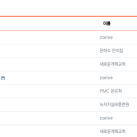
이름
등록자
zoelee
등록자
은하수 잔치집
등록자
새로운개혁교회
등록자
zoelee
등록자
PMC 온유회
등록자
뉴저지실버훈련원
등록자
zoelee
등록자
새로운개혁교회