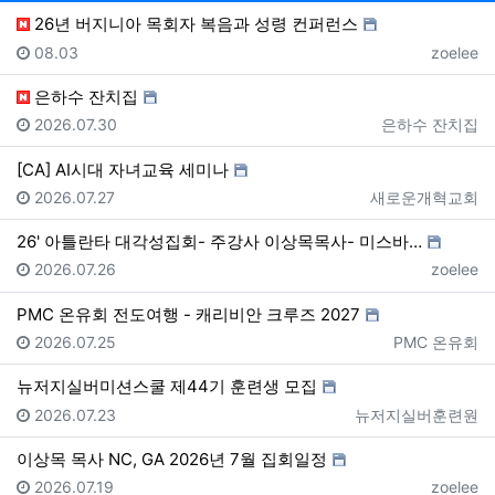
26년 버지니아 목회자 복음과 성령 컨퍼런스
등록일
등록자
08.03
zoelee
은하수 잔치집
등록일
등록자
2026.07.30
은하수 잔치집
[CA] AI시대 자녀교육 세미나
등록일
등록자
2026.07.27
새로운개혁교회
26' 아틀란타 대각성집회- 주강사 이상목목사- 미스바…
등록일
등록자
2026.07.26
zoelee
PMC 온유회 전도여행 - 캐리비안 크루즈 2027
등록일
등록자
2026.07.25
PMC 온유회
뉴저지실버미션스쿨 제44기 훈련생 모집
등록일
등록자
2026.07.23
뉴저지실버훈련원
이상목 목사 NC, GA 2026년 7월 집회일정
등록일
등록자
2026.07.19
zoelee