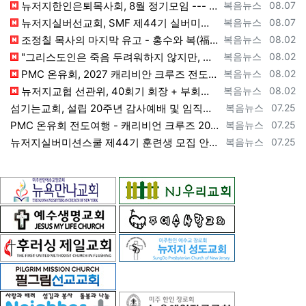
등록자
등록일
뉴저지한인은퇴목사회, 8월 정기모임 --- "요한처럼 예수님만 높이며 살자" [2026년 8월 7일 금요일 자 뉴욕일보 기사] ==> https…
복음뉴스
08.07
등록자
등록일
뉴저지실버선교회, SMF 제44기 실버미션스쿨 수강생 모집 [2026년 8월 7일 금요일 자 뉴욕일보 기사] ==> https://www.bog…
복음뉴스
08.07
등록자
등록일
조정칠 목사의 마지막 유고 - 홍수와 복(福) 자(字) [2026년 8월 1일 토요일 자 뉴욕일보 기사] ==> https://www.bogeu…
복음뉴스
08.02
등록자
등록일
"그리스도인은 죽음 두려워하지 않지만, 살아 있는 동안 다른 사람의 유익 + 믿음의 진보 위해 살아야" [2026년 7월 31일 금요일 자 뉴욕…
복음뉴스
08.02
등록자
등록일
PMC 온유회, 2027 캐리비안 크루즈 전도여행 참가자 모집 [2026년 7월 31일 금요일 자 뉴욕일보 기사] ==> https://www.…
복음뉴스
08.02
등록자
등록일
뉴저지교협 선관위, 40회기 회장 + 부회장 등록 + 추천 절차 공고 --- 8월 28일 등록 마감, 9월 28일 선거 [2026년 7월 29일…
복음뉴스
08.02
등록자
등록일
섬기는교회, 설립 20주년 감사예배 및 임직식 --- "이제 더 힘차게 창공을 날자" [2026년 7월 25일 토요일 자 뉴욕일보 기사] ==>…
복음뉴스
07.25
등록자
등록일
PMC 온유회 전도여행 - 캐리비언 크루즈 2027 안내 ==> https://www.bogeumnews.com/gnu54/bbs/board.p…
복음뉴스
07.25
등록자
등록일
뉴저지실버미션스쿨 제44기 훈련생 모집 안내 ==> https://www.bogeumnews.com/gnu54/bbs/board.php?bo_t…
복음뉴스
07.25