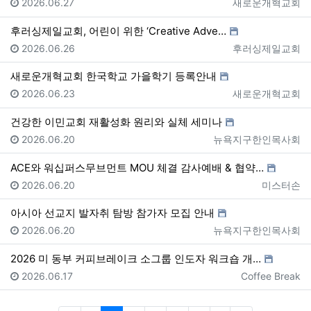
등록일
등록자
2026.06.27
새로운개혁교회
후러싱제일교회, 어린이 위한 ‘Creative Adve…
등록일
등록자
2026.06.26
후러싱제일교회
새로운개혁교회 한국학교 가을학기 등록안내
등록일
등록자
2026.06.23
새로운개혁교회
건강한 이민교회 재활성화 원리와 실체 세미나
등록일
등록자
2026.06.20
뉴욕지구한인목사회
ACE와 워십퍼스무브먼트 MOU 체결 감사예배 & 협약…
등록일
등록자
2026.06.20
미스터손
아시아 선교지 발자취 탐방 참가자 모집 안내
등록일
등록자
2026.06.20
뉴욕지구한인목사회
2026 미 동부 커피브레이크 소그룹 인도자 워크숍 개…
등록일
등록자
2026.06.17
Coffee Break