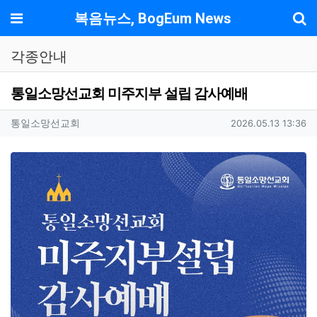
기
메뉴
복음뉴스, BogEum News
각종안내
통일소망선교회 미주지부 설립 감사예배
작성자 정보
작성
작성일
통일소망선교회
2026.05.13 13:36
컨텐츠 정보
본문