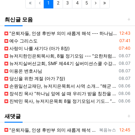
(current)
(next)
(last)
1
2
3
4
5
최신글 모음
등록일
"은퇴자들, 인생 후반부 의미 새롭게 해석 --- 하나님(복음+선교) 길에 나서자"
12:43
등록일
예수 그리스도
07:41
등록일
사랑이 나를 새기다 (아가 8장)
07:40
등록일
뉴저지한인은퇴목사회, 8월 정기모임 --- "요한처럼 예수님만 높이며 살자"
08.07
등록일
뉴저지실버선교회, SMF 제44기 실버미션스쿨 수강생 모집
08.07
등록일
이용온 변호사님
08.07
등록일
당신을 위한 계절 (아가 7장)
08.07
등록일
손원일선교재단, 뉴저지은목회서 사역 소개… “해군 함정마다 예배 공동체 세우는 일에 기도와 협력을”
08.06
등록일
장석진 목사 “하나님 앞에 설 때 우리가 받을 칭찬을 생각하라”
08.06
등록일
진박민 목사, 뉴저지은목회 8월 정기모임서 기도… “은목회 모든 순서 위에 하나님의 영광 나타나게 하소서”
08.06
새댓글
등록자
등록일
"은퇴자들, 인생 후반부 의미 새롭게 해석 --- 하나님(복음+선교)길에 나서자" [2026년 8월 8일 토요일 자 뉴욕일보 기사] ==> ht…
복음뉴스
12:45