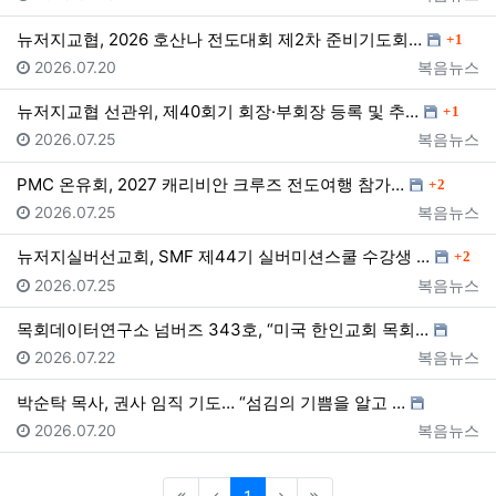
댓글
뉴저지교협, 2026 호산나 전도대회 제2차 준비기도회…
1
등록일
등록자
2026.07.20
복음뉴스
댓글
뉴저지교협 선관위, 제40회기 회장·부회장 등록 및 추…
1
등록일
등록자
2026.07.25
복음뉴스
댓글
PMC 온유회, 2027 캐리비안 크루즈 전도여행 참가…
2
등록일
등록자
2026.07.25
복음뉴스
댓글
뉴저지실버선교회, SMF 제44기 실버미션스쿨 수강생 …
2
등록일
등록자
2026.07.25
복음뉴스
목회데이터연구소 넘버즈 343호, “미국 한인교회 목회…
등록일
등록자
2026.07.22
복음뉴스
박순탁 목사, 권사 임직 기도… “섬김의 기쁨을 알고 …
등록일
등록자
2026.07.20
복음뉴스
(current)