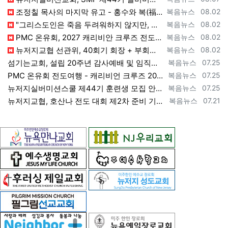
등록자
등록일
조정칠 목사의 마지막 유고 - 홍수와 복(福) 자(字) [2026년 8월 1일 토요일 자 뉴욕일보 기사] ==> https://www.bogeu…
복음뉴스
08.02
등록자
등록일
"그리스도인은 죽음 두려워하지 않지만, 살아 있는 동안 다른 사람의 유익 + 믿음의 진보 위해 살아야" [2026년 7월 31일 금요일 자 뉴욕…
복음뉴스
08.02
등록자
등록일
PMC 온유회, 2027 캐리비안 크루즈 전도여행 참가자 모집 [2026년 7월 31일 금요일 자 뉴욕일보 기사] ==> https://www.…
복음뉴스
08.02
등록자
등록일
뉴저지교협 선관위, 40회기 회장 + 부회장 등록 + 추천 절차 공고 --- 8월 28일 등록 마감, 9월 28일 선거 [2026년 7월 29일…
복음뉴스
08.02
등록자
등록일
섬기는교회, 설립 20주년 감사예배 및 임직식 --- "이제 더 힘차게 창공을 날자" [2026년 7월 25일 토요일 자 뉴욕일보 기사] ==>…
복음뉴스
07.25
등록자
등록일
PMC 온유회 전도여행 - 캐리비언 크루즈 2027 안내 ==> https://www.bogeumnews.com/gnu54/bbs/board.p…
복음뉴스
07.25
등록자
등록일
뉴저지실버미션스쿨 제44기 훈련생 모집 안내 ==> https://www.bogeumnews.com/gnu54/bbs/board.php?bo_t…
복음뉴스
07.25
등록자
등록일
뉴저지교협, 호산나 전도 대회 제2차 준비 기도회 --- "사람이 아니라 하나님께서 일하신다" [2026년 7월 21일 화요일 자 뉴욕일보 기사…
복음뉴스
07.21