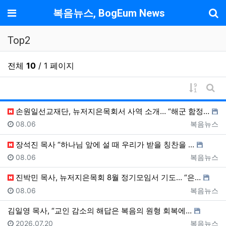
기
메뉴
복음뉴스, BogEum News
Top2
전체
10
/ 1 페이지
게시물 
게시
손원일선교재단, 뉴저지은목회서 사역 소개… “해군 함정…
등록일
등록자
08.06
복음뉴스
장석진 목사 “하나님 앞에 설 때 우리가 받을 칭찬을 …
등록일
등록자
08.06
복음뉴스
진박민 목사, 뉴저지은목회 8월 정기모임서 기도… “은…
등록일
등록자
08.06
복음뉴스
김일영 목사, “교인 감소의 해답은 복음의 원형 회복에…
등록일
등록자
2026.07.20
복음뉴스