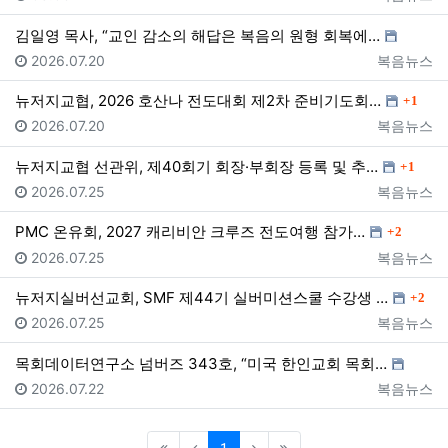
김일영 목사, “교인 감소의 해답은 복음의 원형 회복에…
등록일
등록자
2026.07.20
복음뉴스
댓글
뉴저지교협, 2026 호산나 전도대회 제2차 준비기도회…
1
등록일
등록자
2026.07.20
복음뉴스
댓글
뉴저지교협 선관위, 제40회기 회장·부회장 등록 및 추…
1
등록일
등록자
2026.07.25
복음뉴스
댓글
PMC 온유회, 2027 캐리비안 크루즈 전도여행 참가…
2
등록일
등록자
2026.07.25
복음뉴스
댓글
뉴저지실버선교회, SMF 제44기 실버미션스쿨 수강생 …
2
등록일
등록자
2026.07.25
복음뉴스
목회데이터연구소 넘버즈 343호, “미국 한인교회 목회…
등록일
등록자
2026.07.22
복음뉴스
(current)