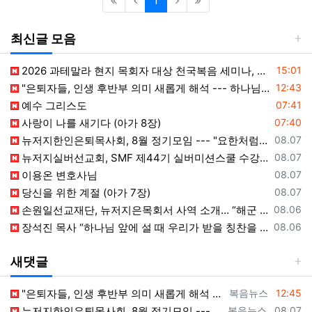
1
최신글 모음
등록일
2026 과테말라 현지 목회자 대상 천국복음 세미나, Peten 지역서 시작
15:01
등록일
"은퇴자들, 인생 후반부 의미 새롭게 해석 --- 하나님(복음+선교) 길에 나서자"
12:43
등록일
예수 그리스도
07:41
등록일
사랑이 나를 새기다 (아가 8장)
07:40
등록일
뉴저지한인은퇴목사회, 8월 정기모임 --- "요한처럼 예수님만 높이며 살자"
08.07
등록일
뉴저지실버선교회, SMF 제44기 실버미션스쿨 수강생 모집
08.07
등록일
이용온 변호사님
08.07
등록일
당신을 위한 계절 (아가 7장)
08.07
등록일
손원일선교재단, 뉴저지은목회서 사역 소개… “해군 함정마다 예배 공동체 세우는 일에 기도와 협력을”
08.06
등록일
장석진 목사 “하나님 앞에 설 때 우리가 받을 칭찬을 생각하라”
08.06
새댓글
등록자
등록일
"은퇴자들, 인생 후반부 의미 새롭게 해석 --- 하나님(복음+선교)길에 나서자" [2026년 8월 8일 토요일 자 뉴욕일보 기사] ==> ht…
복음뉴스
12:45
등록자
등록일
뉴저지한인은퇴목사회, 8월 정기모임 --- "요한처럼 예수님만 높이며 살자" [2026년 8월 7일 금요일 자 뉴욕일보 기사] ==> https…
복음뉴스
08.07