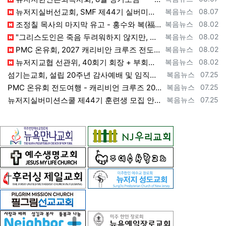
등록자
등록일
뉴저지실버선교회, SMF 제44기 실버미션스쿨 수강생 모집 [2026년 8월 7일 금요일 자 뉴욕일보 기사] ==> https://www.bog…
복음뉴스
08.07
등록자
등록일
조정칠 목사의 마지막 유고 - 홍수와 복(福) 자(字) [2026년 8월 1일 토요일 자 뉴욕일보 기사] ==> https://www.bogeu…
복음뉴스
08.02
등록자
등록일
"그리스도인은 죽음 두려워하지 않지만, 살아 있는 동안 다른 사람의 유익 + 믿음의 진보 위해 살아야" [2026년 7월 31일 금요일 자 뉴욕…
복음뉴스
08.02
등록자
등록일
PMC 온유회, 2027 캐리비안 크루즈 전도여행 참가자 모집 [2026년 7월 31일 금요일 자 뉴욕일보 기사] ==> https://www.…
복음뉴스
08.02
등록자
등록일
뉴저지교협 선관위, 40회기 회장 + 부회장 등록 + 추천 절차 공고 --- 8월 28일 등록 마감, 9월 28일 선거 [2026년 7월 29일…
복음뉴스
08.02
등록자
등록일
섬기는교회, 설립 20주년 감사예배 및 임직식 --- "이제 더 힘차게 창공을 날자" [2026년 7월 25일 토요일 자 뉴욕일보 기사] ==>…
복음뉴스
07.25
등록자
등록일
PMC 온유회 전도여행 - 캐리비언 크루즈 2027 안내 ==> https://www.bogeumnews.com/gnu54/bbs/board.p…
복음뉴스
07.25
등록자
등록일
뉴저지실버미션스쿨 제44기 훈련생 모집 안내 ==> https://www.bogeumnews.com/gnu54/bbs/board.php?bo_t…
복음뉴스
07.25