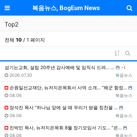
기
메뉴
복음뉴스, BogEum News
Top2
전체
10
/ 1 페이지
게시물 
게시
댓글
섬기는교회, 설립 20주년 감사예배 및 임직식 드려… …
1
등록일
등록자
2026.07.20
복음뉴스
손원일선교재단, 뉴저지은목회서 사역 소개… “해군 함정…
등록일
등록자
08.06
복음뉴스
장석진 목사 “하나님 앞에 설 때 우리가 받을 칭찬을 …
등록일
등록자
08.06
복음뉴스
진박민 목사, 뉴저지은목회 8월 정기모임서 기도… “은…
등록일
등록자
08.06
복음뉴스