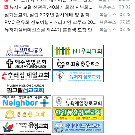
등록자
등록일
뉴저지교협 선관위, 40회기 회장 + 부회장 등록 + 추천 절차 공고 --- 8월 28일 등록 마감, 9월 28일 선거 [2026년 7월 29일…
복음뉴스
08.02
등록자
등록일
섬기는교회, 설립 20주년 감사예배 및 임직식 --- "이제 더 힘차게 창공을 날자" [2026년 7월 25일 토요일 자 뉴욕일보 기사] ==>…
복음뉴스
07.25
등록자
등록일
PMC 온유회 전도여행 - 캐리비언 크루즈 2027 안내 ==> https://www.bogeumnews.com/gnu54/bbs/board.p…
복음뉴스
07.25
등록자
등록일
뉴저지실버미션스쿨 제44기 훈련생 모집 안내 ==> https://www.bogeumnews.com/gnu54/bbs/board.php?bo_t…
복음뉴스
07.25