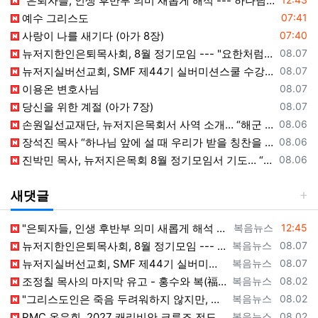
"은퇴자들, 인생 후반부 의미 새롭게 해석 --- 하나님(복음+선교) 길에 나서자"
등록일
예수 그리스도
07:41
등록일
사랑이 나를 새기다 (아가 8장)
07:40
등록일
뉴저지한인은퇴목사회, 8월 정기모임 --- "요한처럼 예수님만 높이며 살자"
08.07
등록일
뉴저지실버선교회, SMF 제44기 실버미션스쿨 수강생 모집
08.07
등록일
이용온 변호사님
08.07
등록일
당신을 위한 계절 (아가 7장)
08.07
등록일
손원일선교재단, 뉴저지은목회서 사역 소개… “해군 함정마다 예배 공동체 세우는 일에 기도와 협력을”
08.06
등록일
장석진 목사 “하나님 앞에 설 때 우리가 받을 칭찬을 생각하라”
08.06
등록일
진박민 목사, 뉴저지은목회 8월 정기모임서 기도… “은목회 모든 순서 위에 하나님의 영광 나타나게 하소서”
08.06
새댓글
등록자
등록일
"은퇴자들, 인생 후반부 의미 새롭게 해석 --- 하나님(복음+선교)길에 나서자" [2026년 8월 8일 토요일 자 뉴욕일보 기사] ==> ht…
복음뉴스
12:45
등록자
등록일
뉴저지한인은퇴목사회, 8월 정기모임 --- "요한처럼 예수님만 높이며 살자" [2026년 8월 7일 금요일 자 뉴욕일보 기사] ==> https…
복음뉴스
08.07
등록자
등록일
뉴저지실버선교회, SMF 제44기 실버미션스쿨 수강생 모집 [2026년 8월 7일 금요일 자 뉴욕일보 기사] ==> https://www.bog…
복음뉴스
08.07
등록자
등록일
조정칠 목사의 마지막 유고 - 홍수와 복(福) 자(字) [2026년 8월 1일 토요일 자 뉴욕일보 기사] ==> https://www.bogeu…
복음뉴스
08.02
등록자
등록일
"그리스도인은 죽음 두려워하지 않지만, 살아 있는 동안 다른 사람의 유익 + 믿음의 진보 위해 살아야" [2026년 7월 31일 금요일 자 뉴욕…
복음뉴스
08.02
등록자
등록일
PMC 온유회, 2027 캐리비안 크루즈 전도여행 참가자 모집 [2026년 7월 31일 금요일 자 뉴욕일보 기사] ==> https://www.…
복음뉴스
08.02