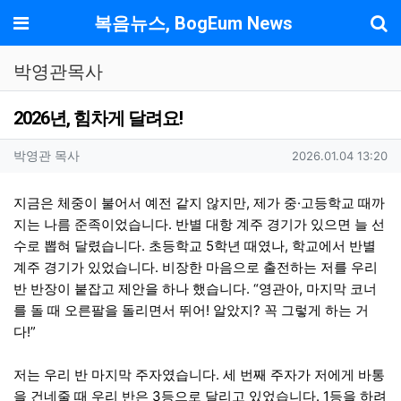
기
메뉴
복음뉴스, BogEum News
박영관목사
2026년, 힘차게 달려요!
작성자 정보
작성
작성일
박영관 목사
2026.01.04 13:20
컨텐츠 정보
본문
지금은 체중이 불어서 예전 같지 않지만, 제가 중·고등학교 때까
지는 나름 준족이었습니다. 반별 대항 계주 경기가 있으면 늘 선
수로 뽑혀 달렸습니다. 초등학교 5학년 때였나, 학교에서 반별
계주 경기가 있었습니다. 비장한 마음으로 출전하는 저를 우리
반 반장이 붙잡고 제안을 하나 했습니다. “영관아, 마지막 코너
를 돌 때 오른팔을 돌리면서 뛰어! 알았지? 꼭 그렇게 하는 거
다!”
저는 우리 반 마지막 주자였습니다. 세 번째 주자가 저에게 바통
을 건네줄 때 우리 반은 3등으로 달리고 있었습니다. 1등을 하려