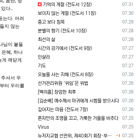
, 음란, 방
등록일
기억의 계절 (전도서 12장)
07.31
있다..
등록일
보이지 않는 계절 (전도서 11장)
07.30
듣는다. 어려
등록일
충고 보다 침묵
07.29
져들지 않는
등록일
분별의 향기 (전도서 10장)
07.28
등록일
최선의 삶
07.28
하나님이 붙들
등록일
시간의 강가에서 (전도서 9장)
07.27
 은혜, 하나
등록일
인샬라
07.27
게 깨닫게 
등록일
기도
07.27
등록일
오늘을 사는 지혜 (전도서 8장)
07.26
 주셔서 우
등록일
선거관리위원 ‘위임’은 위법
07.26
부터 우리를 
등록일
[백의흠] 장엄한 최후
07.26
등록일
[김순배] 예수께서 마귀에게 시험을 받으시다
07.26
등록일
깊어지는 마음 (전도서 7장)
07.26
등록일
혼자만의 조명을 끄고, 거룩한 거울을 비추다
07.25
등록일
Virus
07.25
댓글
등록일
뉴저지교협 선관위, 제40회기 회장·부회장 등록 및 추천 절차 공고… 선관위 구성 적정성 논란도 제기
07.25
1