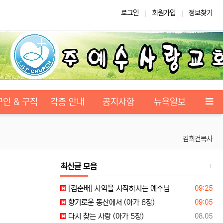
로그인
회원가입
정보찾기
구인 & 구직
각종 안내
공지사항
뉴욕일보
김희건목사
최신글 모음
등록일
[김순배] 사역을 시작하시는 예수님
09:25
등록일
향기로운 동산에서 (아가 6장)
09:05
등록일
다시 찾는 사랑 (아가 5장)
08.05