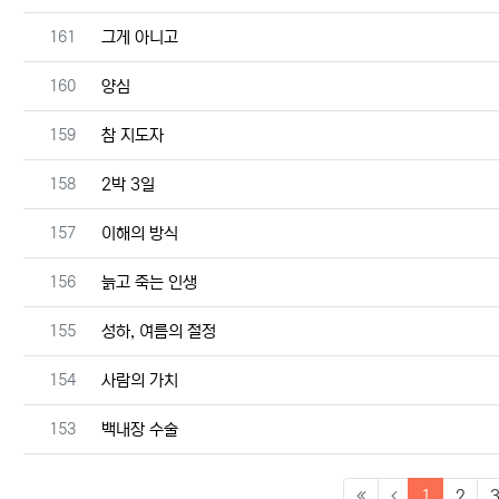
번호
161
그게 아니고
번호
160
양심
번호
159
참 지도자
번호
158
2박 3일
번호
157
이해의 방식
번호
156
늙고 죽는 인생
번호
155
성하, 여름의 절정
번호
154
사람의 가치
번호
153
백내장 수술
(current)
1
2