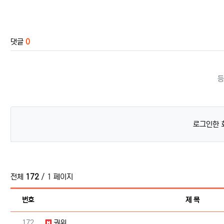
관련자료
댓글
0
등
로그인한 
전체
172
/ 1 페이지
번호
제 목
번호
172
권위