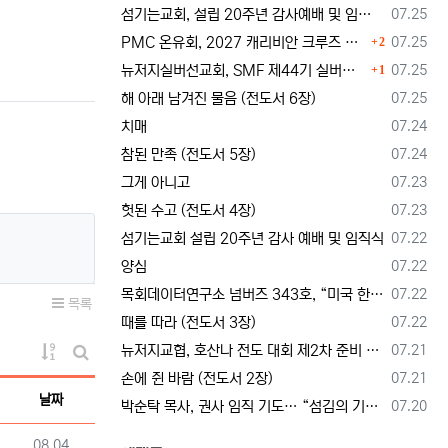
등록일
섬기는교회, 설립 20주년 감사예배 및 임직식 --- "이제 더 힘차게 창공을 날자"
07.25
댓글
등록일
PMC 온유회, 2027 캐리비안 크루즈 전도여행 참가자 모집
07.25
2
댓글
등록일
뉴저지실버선교회, SMF 제44기 실버미션스쿨 수강생 모집
07.25
1
등록일
해 아래 남겨진 물음 (전도서 6장)
07.25
등록일
치매
07.24
등록일
참된 만족 (전도서 5장)
07.24
등록일
그게 아니고
07.23
등록일
헛된 수고 (전도서 4장)
07.23
등록일
섬기는교회 설립 20주년 감사 예배 및 임직식
07.22
등록일
양심
07.22
등록일
목회데이터연구소 넘버즈 343호, “미국 한인교회 목회자 41%, 영적 번아웃 상태”
07.22
목록
등록일
때를 따라 (전도서 3장)
07.22
등록일
뉴저지교협, 호산나 전도 대회 제2차 준비 기도회 --- "사람이 아니라 하나님께서 일하신다"
07.21
게시물 정렬
게시판 검색
등록일
손에 쥔 바람 (전도서 2장)
07.21
날짜
등록일
박순탁 목사, 권사 임직 기도… “섬김의 기쁨을 알고 교회를 붙드는 믿음의 동역자 되게 하소서”
07.20
등록일
08.04