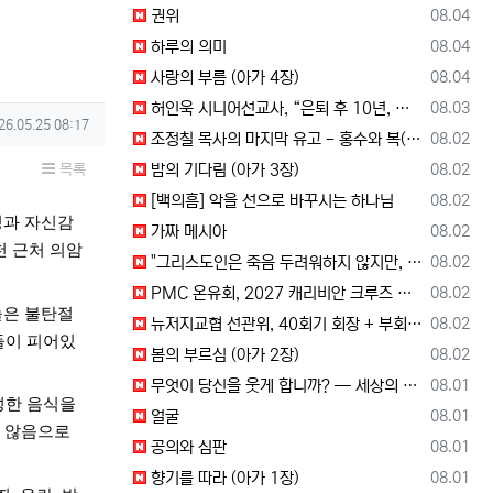
등록일
권위
08.04
등록일
하루의 의미
08.04
등록일
사랑의 부름 (아가 4장)
08.04
등록일
허인욱 시니어선교사, “은퇴 후 10년, 시니어를 다시 선교사로 세우는 사역에 헌신”
08.03
성일
26.05.25 08:17
등록일
조정칠 목사의 마지막 유고 - 홍수와 복(福) 자(字)
08.02
등록일
목록
밤의 기다림 (아가 3장)
08.02
등록일
[백의흠] 악을 선으로 바꾸시는 하나님
08.02
정과 자신감
등록일
가짜 메시아
08.02
천 근처 의암
등록일
"그리스도인은 죽음 두려워하지 않지만, 살아 있는 동안 다른 사람의 유익 + 믿음의 진보 위해 살아야"
08.02
등록일
PMC 온유회, 2027 캐리비안 크루즈 전도여행 참가자 모집
08.02
은 불탄절 
등록일
뉴저지교협 선관위, 40회기 회장 + 부회장 후보 등록 + 추천 절차 공고 --- 8월 28일 등록 마감, 9월 28일 선거
08.02
들이 피어있
등록일
봄의 부르심 (아가 2장)
08.02
등록일
무엇이 당신을 웃게 합니까? — 세상의 소리와 거듭난 영혼의 반응
08.01
한 음식을 
등록일
얼굴
08.01
 않음으로 
등록일
공의와 심판
08.01
등록일
향기를 따라 (아가 1장)
08.01