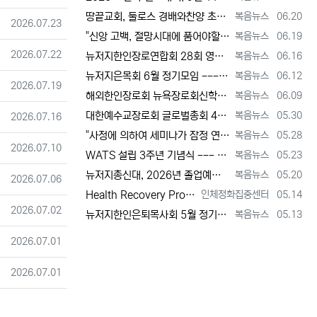
등록자
등록일
땅끝교회, 둘로스 경배와찬양 초청 찬양집회 --- "참행복은 주님께 쓰임 받는 것" [2026년 6월 20일 토요일 자 뉴욕일보 기사] ==> …
복음뉴스
06.20
등록일
2026.07.23
등록자
등록일
"신앙 고백, 절망시대에 품어야할 희망, 마지막까지 하나님 손에 붙들려 쓰임 받고자 하는 삶의 의미" [2026년 6월 19일 금요일 자 뉴욕일…
복음뉴스
06.19
등록일
2026.07.22
등록자
등록일
뉴저지한인장로연합회 28회 영적 대각성 기도회 [2026년 6월 16일 화요일 자 뉴욕일보 기사] ==> https://www.bogeumnew…
복음뉴스
06.16
등록자
등록일
뉴저지은목회 6월 정기모임 --- 강원호 목사, "복음은 구원, 구원의 목적은 하나님 나라의 삶" [2026년 6월 12일 금요일 자 뉴역일보 …
복음뉴스
06.12
등록일
2026.07.19
등록자
등록일
해외한인장로회 뉴욕장로회신학대학(원), 40회 졸업감사예배 및 학위수여식 [2026년 6월 9일 화요일 자 뉴욕일보 기사] ==> https:/…
복음뉴스
06.09
등록자
등록일
대한예수교장로회 글로벌총회 48회 정기총회 --- "진리 위에 굳게 서서 복음으로 세상 정복하라" [2026년 5월 30일 토요일 자 뉴욕일보 …
복음뉴스
05.30
등록일
2026.07.16
등록자
등록일
"사정에 의하여 세미나가 잠정 연기되었다"고 합니다. 착오 없으시기 바랍니다.
복음뉴스
05.28
등록일
2026.07.10
등록자
등록일
WATS 설립 3주년 기념식 --- 천국 복음 전파와 영적 지도자 양성 사명 재확인 [2026년 5월 23일 토요일 자 뉴욕일보 기사] ==> …
복음뉴스
05.23
등록자
등록일
뉴저지총신대, 2026년 졸업예배 및 학위 수여식 --- "절업장은 학교가 주지만, 위임장은 주님이 주신다" [2026년 5월 20일 수요일 …
복음뉴스
05.20
등록일
2026.07.06
등록자
등록일
Health Recovery Program 인체정화 집중센터 Health Recovery Program이 태어난 배경은 단순히 하나의 건강…
인체정화집중센터
05.14
등록일
2026.07.02
등록자
등록일
뉴저지한인은퇴목사회 5월 정기모임 --- "천국 갈 준비되셨나요?" [2026년 5월 13일 수요일 자 뉴욕일보 기사] ==> https://w…
복음뉴스
05.13
등록일
2026.07.01
등록일
2026.07.01