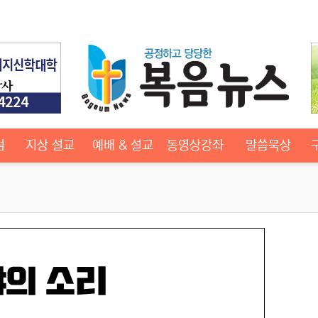
럼
지상 설교
예배 & 설교
동영상강좌
말씀묵상