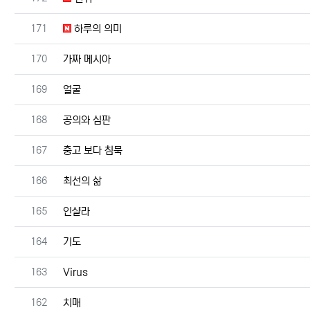
번호
171
하루의 의미
번호
170
가짜 메시아
번호
169
얼굴
번호
168
공의와 심판
번호
167
충고 보다 침묵
번호
166
최선의 삶
번호
165
인샬라
번호
164
기도
번호
163
Virus
번호
162
치매