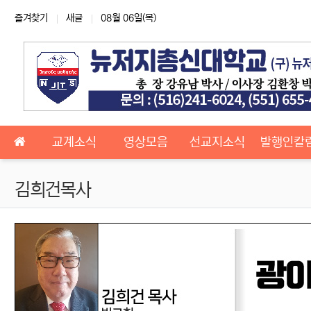
상단 네비
즐겨찾기
새글
08월 06일(목)
메인 메뉴
교계소식
영상모음
선교지소식
발행인칼
김희건목사