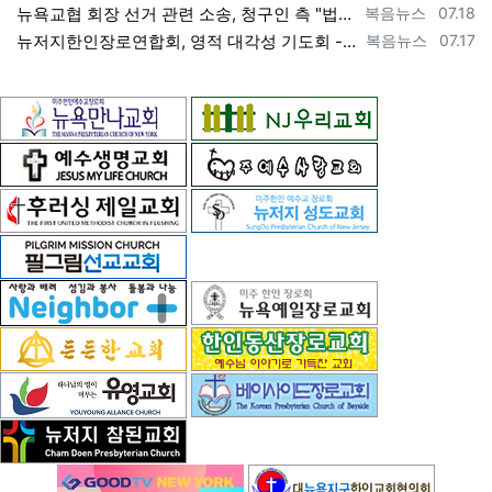
등록자
등록일
뉴욕교협 회장 선거 관련 소송, 청구인 측 "법원 조속한 결정과 심리ㅜ 요청" [2026년 7월 18일 토요일 자 뉴욕일보 기사] ==> htt…
복음뉴스
07.18
등록자
등록일
뉴저지한인장로연합회, 영적 대각성 기도회 --- "우리의 기준은 하나님 말씀" [2026년 7월 17일 금요일 자 뉴욕일보 기사] ==> htt…
복음뉴스
07.17