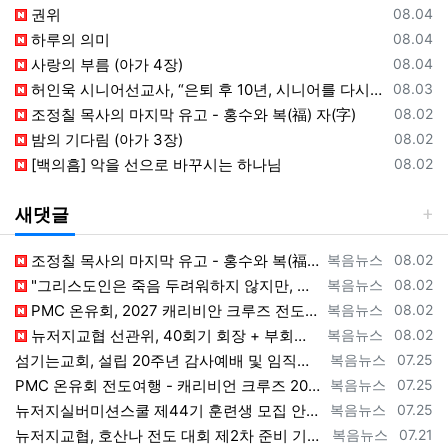
등록일
권위
08.04
등록일
하루의 의미
08.04
등록일
사랑의 부름 (아가 4장)
08.04
등록일
허인욱 시니어선교사, “은퇴 후 10년, 시니어를 다시 선교사로 세우는 사역에 헌신”
08.03
등록일
조정칠 목사의 마지막 유고 - 홍수와 복(福) 자(字)
08.02
등록일
밤의 기다림 (아가 3장)
08.02
등록일
[백의흠] 악을 선으로 바꾸시는 하나님
08.02
새댓글
등록자
등록일
조정칠 목사의 마지막 유고 - 홍수와 복(福) 자(字) [2026년 8월 1일 토요일 자 뉴욕일보 기사] ==> https://www.bogeu…
복음뉴스
08.02
등록자
등록일
"그리스도인은 죽음 두려워하지 않지만, 살아 있는 동안 다른 사람의 유익 + 믿음의 진보 위해 살아야" [2026년 7월 31일 금요일 자 뉴욕…
복음뉴스
08.02
등록자
등록일
PMC 온유회, 2027 캐리비안 크루즈 전도여행 참가자 모집 [2026년 7월 31일 금요일 자 뉴욕일보 기사] ==> https://www.…
복음뉴스
08.02
등록자
등록일
뉴저지교협 선관위, 40회기 회장 + 부회장 등록 + 추천 절차 공고 --- 8월 28일 등록 마감, 9월 28일 선거 [2026년 7월 29일…
복음뉴스
08.02
등록자
등록일
섬기는교회, 설립 20주년 감사예배 및 임직식 --- "이제 더 힘차게 창공을 날자" [2026년 7월 25일 토요일 자 뉴욕일보 기사] ==>…
복음뉴스
07.25
등록자
등록일
PMC 온유회 전도여행 - 캐리비언 크루즈 2027 안내 ==> https://www.bogeumnews.com/gnu54/bbs/board.p…
복음뉴스
07.25
등록자
등록일
뉴저지실버미션스쿨 제44기 훈련생 모집 안내 ==> https://www.bogeumnews.com/gnu54/bbs/board.php?bo_t…
복음뉴스
07.25
등록자
등록일
뉴저지교협, 호산나 전도 대회 제2차 준비 기도회 --- "사람이 아니라 하나님께서 일하신다" [2026년 7월 21일 화요일 자 뉴욕일보 기사…
복음뉴스
07.21