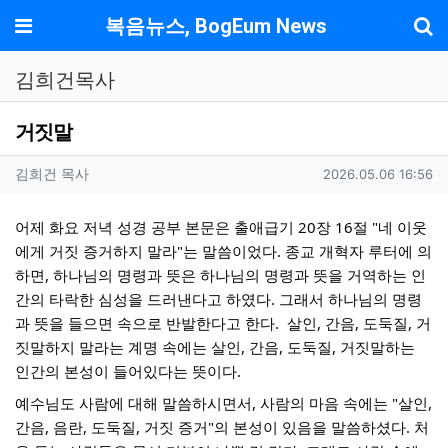
기
메뉴
복음뉴스, BogEum News
김희건목사
거짓말
작성자 정보
작성
작성일
김희건 목사
2026.05.06 16:56
컨텐츠 정보
본문
어제 화요 저녁 성경 공부 본문은 출애급기 20장 16절 "네 이웃
에게 거짓 증거하지 말라"는 말씀이었다. 종교 개혁자 루터에 의
하면, 하나님의 명령과 뜻은 하나님의 명령과 뜻을 거역하는 인
간의 타락한 심성을 드러낸다고 하였다. 그래서 하나님의 명령
과 뜻을 들으면 속으로 반발한다고 한다.  살인, 간음, 도둑질, 거
짓말하지 말라는 계명 속에는 살인, 간음, 도둑질, 거짓말하는 
인간의 본성이 들어있다는 뜻이다.
예수님도 사람에 대해 말씀하시면서, 사람의 마음 속에는 "살인, 
간음, 음란, 도둑질, 거짓 증거"의 본성이 있음을 말씀하셨다. 처