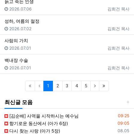
늙고 죽는 인생
등록일
등록자
2026.07.06
김희건 목사
성하, 여름의 절정
등록일
등록자
2026.07.02
김희건 목사
사람의 가치
등록일
등록자
2026.07.01
김희건 목사
백내장 수술
등록일
등록자
2026.07.01
김희건 목사
(current)
(next)
(last)
1
2
3
4
5
최신글 모음
등록일
[김순배] 사역을 시작하시는 예수님
09:25
등록일
향기로운 동산에서 (아가 6장)
09:05
등록일
다시 찾는 사랑 (아가 5장)
08.05