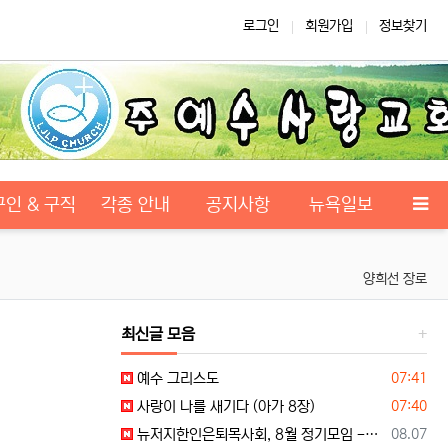
로그인
회원가입
정보찾기
구인 & 구직
각종 안내
공지사항
뉴욕일보
양희선 장로
최신글 모음
등록일
예수 그리스도
07:41
등록일
사랑이 나를 새기다 (아가 8장)
07:40
등록일
뉴저지한인은퇴목사회, 8월 정기모임 --- "요한처럼 예수님만 높이며 살자"
08.07