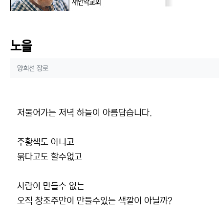
노을
작성자 정보
작성
양희선 장로
컨텐츠 정보
본문
저물어가는 저녁 하늘이 아름답습니다.
주황색도 아니고
붉다고도 할수없고
사람이 만들수 없는
오직 창조주만이 만들수있는 색깔이 아닐까?