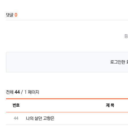
관련자료
댓글
0
등
로그인한 
전체
44
/ 1 페이지
번호
제 목
번호
44
나의 살던 고향은