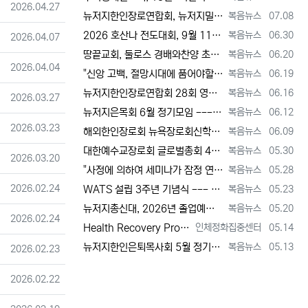
등록일
2026.04.27
등록자
등록일
뉴저지한인장로연합회, 뉴저지밀알선교단 방문 --- 장애우들에게 점심 식사 제공 + 사랑의 후원금 [2026년 7월 8일 수요일 자 뉴욕일보 기사…
복음뉴스
07.08
등록자
등록일
2026 호산나 전도대회, 9월 11일(금)부터 13일(주일)까지 뉴저지하베스트교회에서 [2026년 6월 30일 화요일 자 뉴욕일보 기사] ==…
복음뉴스
06.30
등록일
2026.04.07
등록자
등록일
땅끝교회, 둘로스 경배와찬양 초청 찬양집회 --- "참행복은 주님께 쓰임 받는 것" [2026년 6월 20일 토요일 자 뉴욕일보 기사] ==> …
복음뉴스
06.20
등록일
2026.04.04
등록자
등록일
"신앙 고백, 절망시대에 품어야할 희망, 마지막까지 하나님 손에 붙들려 쓰임 받고자 하는 삶의 의미" [2026년 6월 19일 금요일 자 뉴욕일…
복음뉴스
06.19
등록자
등록일
뉴저지한인장로연합회 28회 영적 대각성 기도회 [2026년 6월 16일 화요일 자 뉴욕일보 기사] ==> https://www.bogeumnew…
복음뉴스
06.16
등록일
2026.03.27
등록자
등록일
뉴저지은목회 6월 정기모임 --- 강원호 목사, "복음은 구원, 구원의 목적은 하나님 나라의 삶" [2026년 6월 12일 금요일 자 뉴역일보 …
복음뉴스
06.12
등록일
2026.03.23
등록자
등록일
해외한인장로회 뉴욕장로회신학대학(원), 40회 졸업감사예배 및 학위수여식 [2026년 6월 9일 화요일 자 뉴욕일보 기사] ==> https:/…
복음뉴스
06.09
등록자
등록일
대한예수교장로회 글로벌총회 48회 정기총회 --- "진리 위에 굳게 서서 복음으로 세상 정복하라" [2026년 5월 30일 토요일 자 뉴욕일보 …
복음뉴스
05.30
등록일
2026.03.20
등록자
등록일
"사정에 의하여 세미나가 잠정 연기되었다"고 합니다. 착오 없으시기 바랍니다.
복음뉴스
05.28
등록일
2026.02.24
등록자
등록일
WATS 설립 3주년 기념식 --- 천국 복음 전파와 영적 지도자 양성 사명 재확인 [2026년 5월 23일 토요일 자 뉴욕일보 기사] ==> …
복음뉴스
05.23
등록자
등록일
뉴저지총신대, 2026년 졸업예배 및 학위 수여식 --- "절업장은 학교가 주지만, 위임장은 주님이 주신다" [2026년 5월 20일 수요일 …
복음뉴스
05.20
등록일
2026.02.24
등록자
등록일
Health Recovery Program 인체정화 집중센터 Health Recovery Program이 태어난 배경은 단순히 하나의 건강…
인체정화집중센터
05.14
등록자
등록일
뉴저지한인은퇴목사회 5월 정기모임 --- "천국 갈 준비되셨나요?" [2026년 5월 13일 수요일 자 뉴욕일보 기사] ==> https://w…
복음뉴스
05.13
등록일
2026.02.23
등록일
2026.02.22