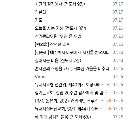
등록일
시간의 강가에서 (전도서 9장)
07.27
등록일
인샬라
07.27
등록일
기도
07.27
등록일
오늘을 사는 지혜 (전도서 8장)
07.26
등록일
선거관리위원 ‘위임’은 위법
07.26
등록일
[백의흠] 장엄한 최후
07.26
등록일
[김순배] 예수께서 마귀에게 시험을 받으시다
07.26
등록일
깊어지는 마음 (전도서 7장)
07.26
등록일
혼자만의 조명을 끄고, 거룩한 거울을 비추다
07.25
등록일
Virus
07.25
댓글
등록일
뉴저지교협 선관위, 제40회기 회장·부회장 등록 및 추천 절차 공고… 선관위 구성 적정성 논란도 제기
07.25
1
등록일
섬기는교회, 설립 20주년 감사예배 및 임직식 --- "이제 더 힘차게 창공을 날자"
07.25
댓글
등록일
PMC 온유회, 2027 캐리비안 크루즈 전도여행 참가자 모집
07.25
2
댓글
등록일
뉴저지실버선교회, SMF 제44기 실버미션스쿨 수강생 모집
07.25
2
등록일
해 아래 남겨진 물음 (전도서 6장)
07.25