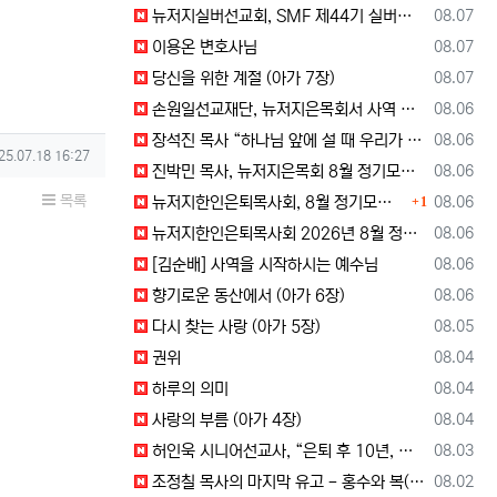
등록일
뉴저지실버선교회, SMF 제44기 실버미션스쿨 수강생 모집
08.07
등록일
이용온 변호사님
08.07
등록일
당신을 위한 계절 (아가 7장)
08.07
등록일
손원일선교재단, 뉴저지은목회서 사역 소개… “해군 함정마다 예배 공동체 세우는 일에 기도와 협력을”
08.06
등록일
장석진 목사 “하나님 앞에 설 때 우리가 받을 칭찬을 생각하라”
08.06
성일
25.07.18 16:27
등록일
진박민 목사, 뉴저지은목회 8월 정기모임서 기도… “은목회 모든 순서 위에 하나님의 영광 나타나게 하소서”
08.06
댓글
목록
등록일
뉴저지한인은퇴목사회, 8월 정기모임 개최… 장석진 목사 “우리가 받을 칭찬은?” 설교
08.06
1
등록일
뉴저지한인은퇴목사회 2026년 8월 정기 모임
08.06
등록일
[김순배] 사역을 시작하시는 예수님
08.06
등록일
향기로운 동산에서 (아가 6장)
08.06
등록일
다시 찾는 사랑 (아가 5장)
08.05
등록일
권위
08.04
등록일
하루의 의미
08.04
등록일
사랑의 부름 (아가 4장)
08.04
등록일
허인욱 시니어선교사, “은퇴 후 10년, 시니어를 다시 선교사로 세우는 사역에 헌신”
08.03
등록일
조정칠 목사의 마지막 유고 - 홍수와 복(福) 자(字)
08.02