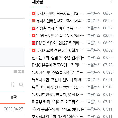
새댓글
등록자
등록일
뉴저지한인은퇴목사회, 8월 정기모임 --- "요한처럼 예수님만 높이며 살자" [2026년 8월 7일 금요일 자 뉴욕일보 기사] ==> https…
복음뉴스
08.07
등록자
등록일
뉴저지실버선교회, SMF 제44기 실버미션스쿨 수강생 모집 [2026년 8월 7일 금요일 자 뉴욕일보 기사] ==> https://www.bog…
복음뉴스
08.07
등록자
등록일
조정칠 목사의 마지막 유고 - 홍수와 복(福) 자(字) [2026년 8월 1일 토요일 자 뉴욕일보 기사] ==> https://www.bogeu…
복음뉴스
08.02
등록자
등록일
"그리스도인은 죽음 두려워하지 않지만, 살아 있는 동안 다른 사람의 유익 + 믿음의 진보 위해 살아야" [2026년 7월 31일 금요일 자 뉴욕…
복음뉴스
08.02
등록자
등록일
PMC 온유회, 2027 캐리비안 크루즈 전도여행 참가자 모집 [2026년 7월 31일 금요일 자 뉴욕일보 기사] ==> https://www.…
복음뉴스
08.02
등록자
등록일
뉴저지교협 선관위, 40회기 회장 + 부회장 등록 + 추천 절차 공고 --- 8월 28일 등록 마감, 9월 28일 선거 [2026년 7월 29일…
복음뉴스
08.02
등록자
등록일
섬기는교회, 설립 20주년 감사예배 및 임직식 --- "이제 더 힘차게 창공을 날자" [2026년 7월 25일 토요일 자 뉴욕일보 기사] ==>…
복음뉴스
07.25
등록자
등록일
PMC 온유회 전도여행 - 캐리비언 크루즈 2027 안내 ==> https://www.bogeumnews.com/gnu54/bbs/board.p…
복음뉴스
07.25
목록
등록자
등록일
뉴저지실버미션스쿨 제44기 훈련생 모집 안내 ==> https://www.bogeumnews.com/gnu54/bbs/board.php?bo_t…
복음뉴스
07.25
등록자
등록일
뉴저지교협, 호산나 전도 대회 제2차 준비 기도회 --- "사람이 아니라 하나님께서 일하신다" [2026년 7월 21일 화요일 자 뉴욕일보 기사…
복음뉴스
07.21
게시물 정렬
등록자
등록일
뉴욕교협 회장 선거 관련 소송, 청구인 측 "법원 조속한 결정과 심리ㅜ 요청" [2026년 7월 18일 토요일 자 뉴욕일보 기사] ==> htt…
복음뉴스
07.18
게시판 검색
등록자
등록일
뉴저지한인장로연합회, 영적 대각성 기도회 --- "우리의 기준은 하나님 말씀" [2026년 7월 17일 금요일 자 뉴욕일보 기사] ==> htt…
복음뉴스
07.17
날짜
등록자
등록일
미동부 커피브레이크 소그룹 인도자 워크숍 8월 15일 더바인교회 + 필그림선교교회서 [2026년 7월 14일 화요일 자 뉴욕일보 기사] ==> …
복음뉴스
07.14
등록일
2026.04.27
등록자
등록일
"현역 목회현장 떠난 뒤도 하나님 능력 + 은혜 다음 세대에 전하는 사명 계속" [2026년 7월 11일일 토요일 자 뉴욕일보 기사] ==> …
복음뉴스
07.11
등록자
등록일
후러싱제일교회, 18일 "어린이 천국" 만든다 [2026년 7월 11일 토요일 자 뉴욕일보 기사] ==> https://www.bogeumnew…
복음뉴스
07.11