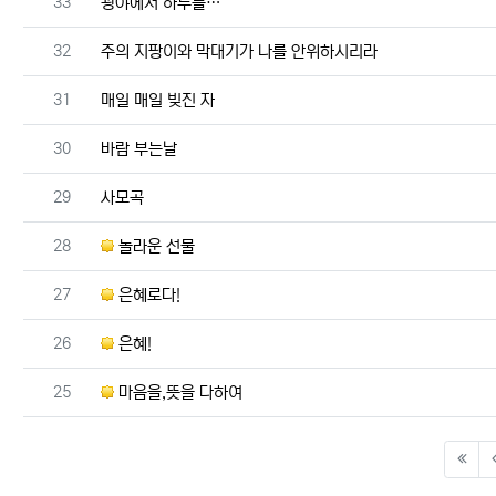
번호
33
광야에서 하루를…
번호
32
주의 지팡이와 막대기가 나를 안위하시리라
번호
31
매일 매일 빚진 자
번호
30
바람 부는날
번호
29
사모곡
번호
28
놀라운 선물
번호
27
은혜로다!
번호
26
은혜!
번호
25
마음을,뜻을 다하여