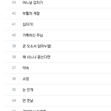
번호
43
어느날 갑자기
번호
42
부활의 계절
번호
41
십자가!
번호
40
거룩하신 주님
번호
39
곧 오소서 임마누엘!
번호
38
왜 사느냐 묻는다면
번호
37
약속
번호
36
소망
번호
35
눈 안개
번호
34
먼 훗날