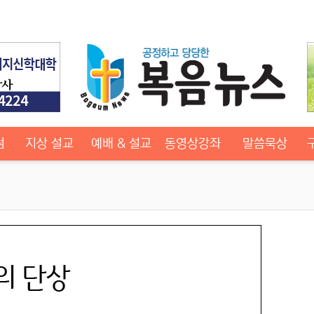
럼
지상 설교
예배 & 설교
동영상강좌
말씀묵상