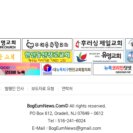
발행인 인사
보도자료 요청
연락처
BogEumNews.Com
All rights reserved.
PO Box 612, Oradell, NJ 07649 - 0612
Tel : 516-241-6024
E-Mail : BogEumNews@gmail.com