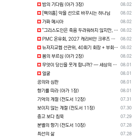
등록일
밤의 기다림 (아가 3장)
08.02
등록일
[백의흠] 악을 선으로 바꾸시는 하나님
08.02
등록일
가짜 메시아
08.02
등록일
"그리스도인은 죽음 두려워하지 않지만, 살아 있는 동안 다른 사람의 유익 + 믿음의 진보 위해 살아야"
08.02
등록일
PMC 온유회, 2027 캐리비안 크루즈 전도여행 참가자 모집
08.02
등록일
뉴저지교협 선관위, 40회기 회장 + 부회장 후보 등록 + 추천 절차 공고 --- 8월 28일 등록 마감, 9월 28일 선거
08.02
등록일
봄의 부르심 (아가 2장)
08.02
등록일
무엇이 당신을 웃게 합니까? — 세상의 소리와 거듭난 영혼의 반응
08.01
등록일
얼굴
08.01
등록일
공의와 심판
08.01
등록일
향기를 따라 (아가 1장)
08.01
등록일
기억의 계절 (전도서 12장)
07.31
등록일
보이지 않는 계절 (전도서 11장)
07.30
등록일
충고 보다 침묵
07.29
등록일
분별의 향기 (전도서 10장)
07.28
등록일
최선의 삶
07.28