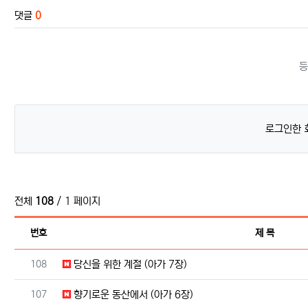
댓글
0
등
로그인한 
전체
108
/ 1 페이지
번호
제 목
번호
108
당신을 위한 계절 (아가 7장)
번호
107
향기로운 동산에서 (아가 6장)