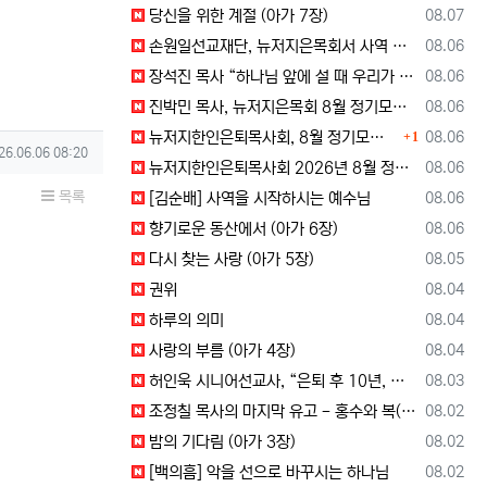
등록일
당신을 위한 계절 (아가 7장)
08.07
등록일
손원일선교재단, 뉴저지은목회서 사역 소개… “해군 함정마다 예배 공동체 세우는 일에 기도와 협력을”
08.06
등록일
장석진 목사 “하나님 앞에 설 때 우리가 받을 칭찬을 생각하라”
08.06
등록일
진박민 목사, 뉴저지은목회 8월 정기모임서 기도… “은목회 모든 순서 위에 하나님의 영광 나타나게 하소서”
08.06
댓글
등록일
뉴저지한인은퇴목사회, 8월 정기모임 개최… 장석진 목사 “우리가 받을 칭찬은?” 설교
08.06
1
성일
26.06.06 08:20
등록일
뉴저지한인은퇴목사회 2026년 8월 정기 모임
08.06
목록
등록일
[김순배] 사역을 시작하시는 예수님
08.06
등록일
향기로운 동산에서 (아가 6장)
08.06
등록일
다시 찾는 사랑 (아가 5장)
08.05
등록일
권위
08.04
등록일
하루의 의미
08.04
등록일
사랑의 부름 (아가 4장)
08.04
등록일
허인욱 시니어선교사, “은퇴 후 10년, 시니어를 다시 선교사로 세우는 사역에 헌신”
08.03
등록일
조정칠 목사의 마지막 유고 - 홍수와 복(福) 자(字)
08.02
등록일
밤의 기다림 (아가 3장)
08.02
등록일
[백의흠] 악을 선으로 바꾸시는 하나님
08.02