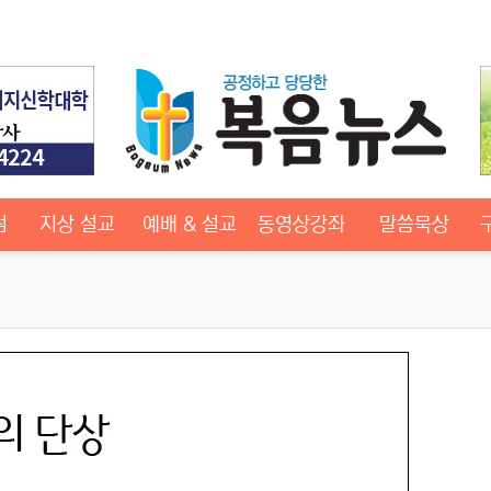
럼
지상 설교
예배 & 설교
동영상강좌
말씀묵상