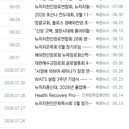
등록자
등록일
등록일
뉴저지한인장로연합회, 뉴저지밀알선교단 방문 --- 장애우들에게 점심 식사 제공 + 사랑의 후원금 [2026년 7월 8일 수요일 자 뉴욕일보 기사…
복음뉴스
07.08
08.05
등록자
등록일
2026 호산나 전도대회, 9월 11일(금)부터 13일(주일)까지 뉴저지하베스트교회에서 [2026년 6월 30일 화요일 자 뉴욕일보 기사] ==…
복음뉴스
06.30
등록일
08.04
등록자
등록일
땅끝교회, 둘로스 경배와찬양 초청 찬양집회 --- "참행복은 주님께 쓰임 받는 것" [2026년 6월 20일 토요일 자 뉴욕일보 기사] ==> …
복음뉴스
06.20
등록자
등록일
"신앙 고백, 절망시대에 품어야할 희망, 마지막까지 하나님 손에 붙들려 쓰임 받고자 하는 삶의 의미" [2026년 6월 19일 금요일 자 뉴욕일…
복음뉴스
06.19
등록일
08.02
등록자
등록일
뉴저지한인장로연합회 28회 영적 대각성 기도회 [2026년 6월 16일 화요일 자 뉴욕일보 기사] ==> https://www.bogeumnew…
복음뉴스
06.16
등록일
08.02
등록자
등록일
뉴저지은목회 6월 정기모임 --- 강원호 목사, "복음은 구원, 구원의 목적은 하나님 나라의 삶" [2026년 6월 12일 금요일 자 뉴역일보 …
복음뉴스
06.12
등록자
등록일
해외한인장로회 뉴욕장로회신학대학(원), 40회 졸업감사예배 및 학위수여식 [2026년 6월 9일 화요일 자 뉴욕일보 기사] ==> https:/…
복음뉴스
06.09
등록일
08.01
등록자
등록일
대한예수교장로회 글로벌총회 48회 정기총회 --- "진리 위에 굳게 서서 복음으로 세상 정복하라" [2026년 5월 30일 토요일 자 뉴욕일보 …
복음뉴스
05.30
등록일
2026.07.31
등록자
등록일
"사정에 의하여 세미나가 잠정 연기되었다"고 합니다. 착오 없으시기 바랍니다.
복음뉴스
05.28
등록자
등록일
WATS 설립 3주년 기념식 --- 천국 복음 전파와 영적 지도자 양성 사명 재확인 [2026년 5월 23일 토요일 자 뉴욕일보 기사] ==> …
복음뉴스
05.23
등록일
2026.07.30
등록자
등록일
뉴저지총신대, 2026년 졸업예배 및 학위 수여식 --- "절업장은 학교가 주지만, 위임장은 주님이 주신다" [2026년 5월 20일 수요일 …
복음뉴스
05.20
등록자
등록일
등록일
Health Recovery Program 인체정화 집중센터 Health Recovery Program이 태어난 배경은 단순히 하나의 건강…
인체정화집중센터
05.14
2026.07.28
등록자
등록일
뉴저지한인은퇴목사회 5월 정기모임 --- "천국 갈 준비되셨나요?" [2026년 5월 13일 수요일 자 뉴욕일보 기사] ==> https://w…
복음뉴스
05.13
등록일
2026.07.27
등록일
2026.07.26