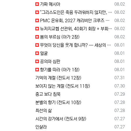
등록일
가짜 메시아
08.02
등록일
"그리스도인은 죽음 두려워하지 않지만, 살아 있는 동안 다른 사람의 유익 + 믿음의 진보 위해 살아야"
08.02
등록일
PMC 온유회, 2027 캐리비안 크루즈 전도여행 참가자 모집
08.02
등록일
뉴저지교협 선관위, 40회기 회장 + 부회장 후보 등록 + 추천 절차 공고 --- 8월 28일 등록 마감, 9월 28일 선거
08.02
등록일
봄의 부르심 (아가 2장)
08.02
등록일
무엇이 당신을 웃게 합니까? — 세상의 소리와 거듭난 영혼의 반응
08.01
등록일
얼굴
08.01
등록일
공의와 심판
08.01
등록일
향기를 따라 (아가 1장)
08.01
등록일
기억의 계절 (전도서 12장)
07.31
등록일
보이지 않는 계절 (전도서 11장)
07.30
등록일
충고 보다 침묵
07.29
등록일
분별의 향기 (전도서 10장)
07.28
등록일
최선의 삶
07.28
등록일
시간의 강가에서 (전도서 9장)
07.27
등록일
인샬라
07.27