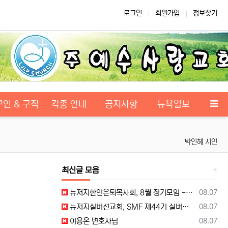
로그인
회원가입
정보찾기
구인 & 구직
각종 안내
공지사항
뉴욕일보
박인혜 시인
최신글 모음
등록일
뉴저지한인은퇴목사회, 8월 정기모임 --- "요한처럼 예수님만 높이며 살자"
08.07
등록일
뉴저지실버선교회, SMF 제44기 실버미션스쿨 수강생 모집
08.07
등록일
이용온 변호사님
08.07