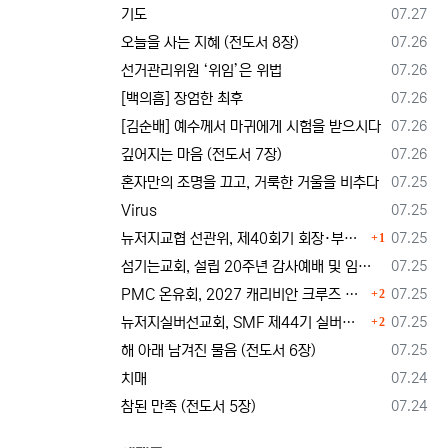
등록일
기도
07.27
등록일
오늘을 사는 지혜 (전도서 8장)
07.26
등록일
선거관리위원 ‘위임’은 위법
07.26
등록일
[백의흠] 장엄한 최후
07.26
등록일
[김순배] 예수께서 마귀에게 시험을 받으시다
07.26
등록일
깊어지는 마음 (전도서 7장)
07.26
등록일
혼자만의 조명을 끄고, 거룩한 거울을 비추다
07.25
등록일
Virus
07.25
댓글
등록일
뉴저지교협 선관위, 제40회기 회장·부회장 등록 및 추천 절차 공고… 선관위 구성 적정성 논란도 제기
07.25
1
등록일
섬기는교회, 설립 20주년 감사예배 및 임직식 --- "이제 더 힘차게 창공을 날자"
07.25
댓글
등록일
PMC 온유회, 2027 캐리비안 크루즈 전도여행 참가자 모집
07.25
2
댓글
등록일
뉴저지실버선교회, SMF 제44기 실버미션스쿨 수강생 모집
07.25
2
등록일
해 아래 남겨진 물음 (전도서 6장)
07.25
등록일
치매
07.24
등록일
참된 만족 (전도서 5장)
07.24