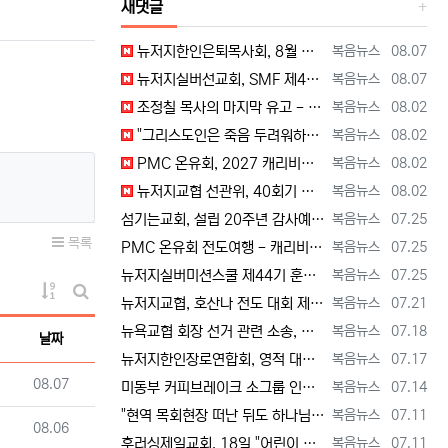
새댓글
등록자
등록일
뉴저지한인은퇴목사회, 8월 정기모임 --- "요한처럼 예수님만 높이며 살자" [2026년 8월 7일 금요일 자 뉴욕일보 기사] ==> https…
복음뉴스
08.07
등록자
등록일
뉴저지실버선교회, SMF 제44기 실버미션스쿨 수강생 모집 [2026년 8월 7일 금요일 자 뉴욕일보 기사] ==> https://www.bog…
복음뉴스
08.07
등록자
등록일
조정칠 목사의 마지막 유고 - 홍수와 복(福) 자(字) [2026년 8월 1일 토요일 자 뉴욕일보 기사] ==> https://www.bogeu…
복음뉴스
08.02
등록자
등록일
"그리스도인은 죽음 두려워하지 않지만, 살아 있는 동안 다른 사람의 유익 + 믿음의 진보 위해 살아야" [2026년 7월 31일 금요일 자 뉴욕…
복음뉴스
08.02
등록자
등록일
PMC 온유회, 2027 캐리비안 크루즈 전도여행 참가자 모집 [2026년 7월 31일 금요일 자 뉴욕일보 기사] ==> https://www.…
복음뉴스
08.02
등록자
등록일
뉴저지교협 선관위, 40회기 회장 + 부회장 등록 + 추천 절차 공고 --- 8월 28일 등록 마감, 9월 28일 선거 [2026년 7월 29일…
복음뉴스
08.02
등록자
등록일
섬기는교회, 설립 20주년 감사예배 및 임직식 --- "이제 더 힘차게 창공을 날자" [2026년 7월 25일 토요일 자 뉴욕일보 기사] ==>…
복음뉴스
07.25
목록
등록자
등록일
PMC 온유회 전도여행 - 캐리비언 크루즈 2027 안내 ==> https://www.bogeumnews.com/gnu54/bbs/board.p…
복음뉴스
07.25
등록자
등록일
뉴저지실버미션스쿨 제44기 훈련생 모집 안내 ==> https://www.bogeumnews.com/gnu54/bbs/board.php?bo_t…
복음뉴스
07.25
게시물 정렬
등록자
등록일
뉴저지교협, 호산나 전도 대회 제2차 준비 기도회 --- "사람이 아니라 하나님께서 일하신다" [2026년 7월 21일 화요일 자 뉴욕일보 기사…
복음뉴스
07.21
게시판 검색
등록자
등록일
뉴욕교협 회장 선거 관련 소송, 청구인 측 "법원 조속한 결정과 심리ㅜ 요청" [2026년 7월 18일 토요일 자 뉴욕일보 기사] ==> htt…
복음뉴스
07.18
날짜
등록자
등록일
뉴저지한인장로연합회, 영적 대각성 기도회 --- "우리의 기준은 하나님 말씀" [2026년 7월 17일 금요일 자 뉴욕일보 기사] ==> htt…
복음뉴스
07.17
등록일
08.07
등록자
등록일
미동부 커피브레이크 소그룹 인도자 워크숍 8월 15일 더바인교회 + 필그림선교교회서 [2026년 7월 14일 화요일 자 뉴욕일보 기사] ==> …
복음뉴스
07.14
등록자
등록일
"현역 목회현장 떠난 뒤도 하나님 능력 + 은혜 다음 세대에 전하는 사명 계속" [2026년 7월 11일일 토요일 자 뉴욕일보 기사] ==> …
복음뉴스
07.11
등록일
08.06
등록자
등록일
후러싱제일교회, 18일 "어린이 천국" 만든다 [2026년 7월 11일 토요일 자 뉴욕일보 기사] ==> https://www.bogeumnew…
복음뉴스
07.11