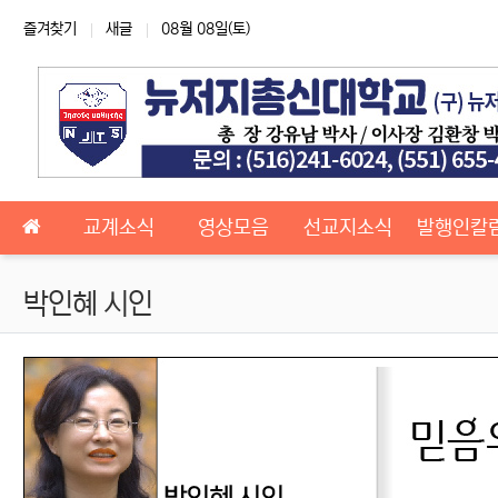
상단 네비
즐겨찾기
새글
08월 08일(토)
메인 메뉴
교계소식
영상모음
선교지소식
발행인칼
박인혜 시인