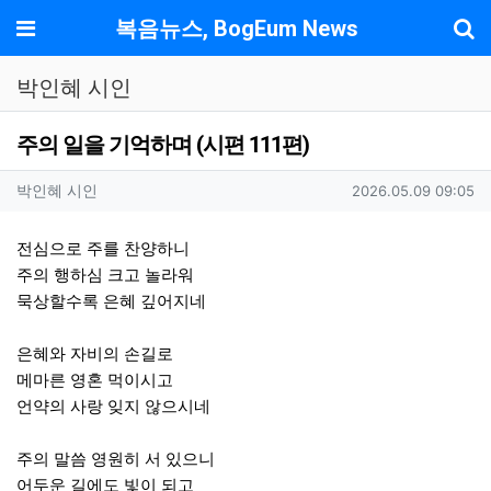
기
메뉴
복음뉴스, BogEum News
박인혜 시인
주의 일을 기억하며 (시편 111편)
작성자 정보
작성
작성일
박인혜 시인
2026.05.09 09:05
컨텐츠 정보
본문
전심으로 주를 찬양하니
주의 행하심 크고 놀라워
묵상할수록 은혜 깊어지네
은혜와 자비의 손길로
메마른 영혼 먹이시고
언약의 사랑 잊지 않으시네
주의 말씀 영원히 서 있으니
어두운 길에도 빛이 되고