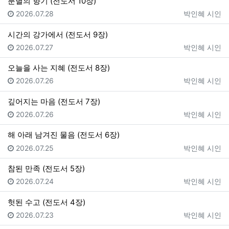
분별의 향기 (전도서 10장)
등록일
등록자
2026.07.28
박인혜 시인
시간의 강가에서 (전도서 9장)
등록일
등록자
2026.07.27
박인혜 시인
오늘을 사는 지혜 (전도서 8장)
등록일
등록자
2026.07.26
박인혜 시인
깊어지는 마음 (전도서 7장)
등록일
등록자
2026.07.26
박인혜 시인
해 아래 남겨진 물음 (전도서 6장)
등록일
등록자
2026.07.25
박인혜 시인
참된 만족 (전도서 5장)
등록일
등록자
2026.07.24
박인혜 시인
헛된 수고 (전도서 4장)
등록일
등록자
2026.07.23
박인혜 시인