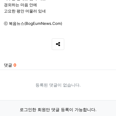
경외하는 마음 안에
고요한 평안 머물러 있네
ⓒ 복음뉴스(BogEumNews.Com)
SNS 공유
관련자료
댓글
0
등록된 댓글이 없습니다.
로그인한 회원만 댓글 등록이 가능합니다.