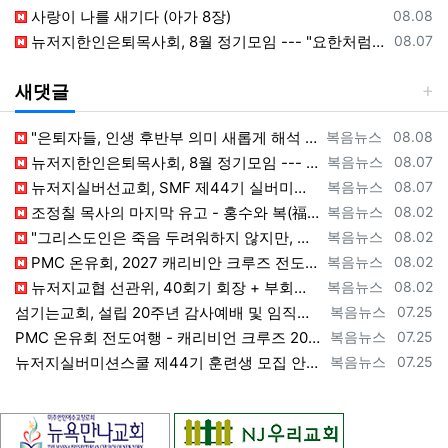
등록일
사랑이 나를 새기다 (아가 8장)
08.08
등록일
뉴저지한인은퇴목사회, 8월 정기모임 --- "요한처럼 예수님만 높이며 살자"
08.07
새댓글
등록자
등록일
"은퇴자들, 인생 후반부 의미 새롭게 해석 --- 하나님(복음+선교)길에 나서자" [2026년 8월 8일 토요일 자 뉴욕일보 기사] ==> ht…
복음뉴스
08.08
등록자
등록일
뉴저지한인은퇴목사회, 8월 정기모임 --- "요한처럼 예수님만 높이며 살자" [2026년 8월 7일 금요일 자 뉴욕일보 기사] ==> https…
복음뉴스
08.07
등록자
등록일
뉴저지실버선교회, SMF 제44기 실버미션스쿨 수강생 모집 [2026년 8월 7일 금요일 자 뉴욕일보 기사] ==> https://www.bog…
복음뉴스
08.07
등록자
등록일
조정칠 목사의 마지막 유고 - 홍수와 복(福) 자(字) [2026년 8월 1일 토요일 자 뉴욕일보 기사] ==> https://www.bogeu…
복음뉴스
08.02
등록자
등록일
"그리스도인은 죽음 두려워하지 않지만, 살아 있는 동안 다른 사람의 유익 + 믿음의 진보 위해 살아야" [2026년 7월 31일 금요일 자 뉴욕…
복음뉴스
08.02
등록자
등록일
PMC 온유회, 2027 캐리비안 크루즈 전도여행 참가자 모집 [2026년 7월 31일 금요일 자 뉴욕일보 기사] ==> https://www.…
복음뉴스
08.02
등록자
등록일
뉴저지교협 선관위, 40회기 회장 + 부회장 등록 + 추천 절차 공고 --- 8월 28일 등록 마감, 9월 28일 선거 [2026년 7월 29일…
복음뉴스
08.02
등록자
등록일
섬기는교회, 설립 20주년 감사예배 및 임직식 --- "이제 더 힘차게 창공을 날자" [2026년 7월 25일 토요일 자 뉴욕일보 기사] ==>…
복음뉴스
07.25
등록자
등록일
PMC 온유회 전도여행 - 캐리비언 크루즈 2027 안내 ==> https://www.bogeumnews.com/gnu54/bbs/board.p…
복음뉴스
07.25
등록자
등록일
뉴저지실버미션스쿨 제44기 훈련생 모집 안내 ==> https://www.bogeumnews.com/gnu54/bbs/board.php?bo_t…
복음뉴스
07.25