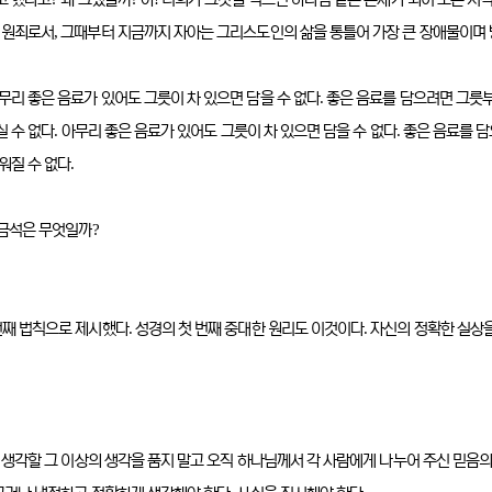
고 했다고
왜 그랬을까
아
너희가 그것을 먹으면 하나님 같은 존재가 되어 모든 지식
,
 원죄로서
그때부터 지금까지 자아는 그리스도인의 삶을 통틀어 가장 큰 장애물이며
.
무리 좋은 음료가 있어도 그릇이 차 있으면 담을 수 없다
좋은 음료를 담으려면 그릇부
.
.
실 수 없다
아무리 좋은 음료가 있어도 그릇이 차 있으면 담을 수 없다
좋은 음료를 담
.
워질 수 없다
?
시금석은 무엇일까
.
.
번째 법칙으로 제시했다
성경의 첫 번째 중대한 원리도 이것이다
자신의 정확한 실상
 생각할 그 이상의 생각을 품지 말고 오직 하나님께서 각 사람에게 나누어 주신 믿음