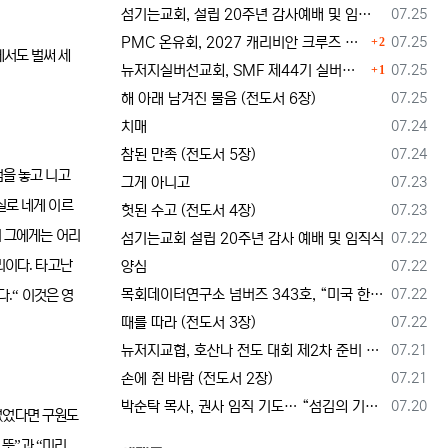
등록일
섬기는교회, 설립 20주년 감사예배 및 임직식 --- "이제 더 힘차게 창공을 날자"
07.25
댓글
등록일
PMC 온유회, 2027 캐리비안 크루즈 전도여행 참가자 모집
07.25
2
에서도 벌써 세
댓글
등록일
뉴저지실버선교회, SMF 제44기 실버미션스쿨 수강생 모집
07.25
1
등록일
해 아래 남겨진 물음 (전도서 6장)
07.25
등록일
치매
07.24
등록일
참된 만족 (전도서 5장)
07.24
점을 놓고 니고
등록일
그게 아니고
07.23
실로 네게 이르
등록일
헛된 수고 (전도서 4장)
07.23
이 그에게는 어리
등록일
섬기는교회 설립 20주년 감사 예배 및 임직식
07.22
.
등록일
리이다
타고난
양심
07.22
등록일
목회데이터연구소 넘버즈 343호, “미국 한인교회 목회자 41%, 영적 번아웃 상태”
07.22
.“
다
이것은 영
등록일
때를 따라 (전도서 3장)
07.22
등록일
뉴저지교협, 호산나 전도 대회 제2차 준비 기도회 --- "사람이 아니라 하나님께서 일하신다"
07.21
등록일
손에 쥔 바람 (전도서 2장)
07.21
등록일
박순탁 목사, 권사 임직 기도… “섬김의 기쁨을 알고 교회를 붙드는 믿음의 동역자 되게 하소서”
07.20
없었다면 구원도
”
“
 뜻
과
미리