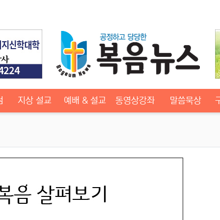
럼
지상 설교
예배 & 설교
동영상강좌
말씀묵상