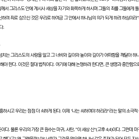
께서 그리스도 안에 계시사 세상을 자기와 화목하게 하시며 그들의 죄를 그들에게 
”
신하여 죄로 삼으신 것은 우리로 하여금 그 안에서 하나님의 의가 되게 하려 하심이라
.
다
다
 넘치는 그리스도의 사랑을 알고 그 너비와 길이와 높이와 깊이가 어떠함을 깨달아 하
.
.
,
쇠해야 한다
이것은 절대 법칙이다
여기에 대해 논쟁하려 한다면
큰 생명과 충만함으로
.
‘
“
 흥하시고 우리는 점점 더 쇠하게 된다
이제
나는 쇠하여야 하리라
라는 말의 소극적
.
,
, ”
“(
4;4)
.
뜻이다
물론 우리의 가장 큰 원수는 마귀
사탄
이 세상 신
고후
이다
그런데 마
?
?
!