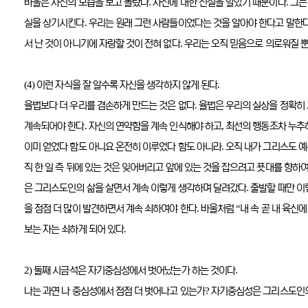
.
.
바울은 자신의 모습을 보고 놀랐다
자신에 대한 진실을 알았기 때문이다
그는
.
실을 상기시킨다
우리는 원래 그런 사람들이었다는 것을 알아야 한다고 말한
.
서 난 것이 아니기에 자랑할 것이 전혀 없다
우리는 오직 믿음으로 의로워질 
(4)
.
이런 자식을 잘 알수록 자신을 생각하지 않게 된다
.
율법보다 더 우리를 겸손하게 만드는 것은 없다
율법은 우리의 실상을 정확히
.
,
계속되어야 한다
자신의 연약함을 계속 인식해야 하고
최선의 행동조차 누추
.
이미 얻었다 함도 아니요 온전히 이루었다 함도 아니라
오직 내가 그리스도 
직 한 일 즉 뒤에 있는 것은 잊어버리고 앞에 있는 것을 잡으려고 푯대를 향
.
은 그리스도인의 삶을 살면서 계속 이렇게 생각하며 달려갔다
출발할 때만 이
.
“
을 점점 더 많이 발견하면서 계속 쇠하여야 한다
바울처럼
내 속 곧 내 육신
.
보는 자는 쇠하게 되어 있다
2)
.
둘째 시금석은 자기중심성에서 벗어났는가 하는 것이다
?
나는 과연 나 중심성에서 점점 더 벗어나고 있는가
자기중심성은 그리스도인의