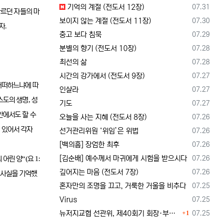
등록일
기억의 계절 (전도서 12장)
07.31
따르던 자들의 마
등록일
보이지 않는 계절 (전도서 11장)
07.30
.
자
등록일
충고 보다 침묵
07.29
등록일
분별의 향기 (전도서 10장)
07.28
등록일
최선의 삶
07.28
등록일
시간의 강가에서 (전도서 9장)
07.27
어떠하느냐에 따
등록일
인샬라
07.27
,
스도의 생명
성
등록일
기도
07.27
안에서도 할 수
등록일
오늘을 사는 지혜 (전도서 8장)
07.26
 있어서 각자
등록일
선거관리위원 ‘위임’은 위법
07.26
등록일
[백의흠] 장엄한 최후
07.26
등록일
[김순배] 예수께서 마귀에게 시험을 받으시다
07.26
“(
1:
 어린 양
요
등록일
깊어지는 마음 (전도서 7장)
07.26
 사실을 기억했
등록일
혼자만의 조명을 끄고, 거룩한 거울을 비추다
07.25
등록일
Virus
07.25
댓글
등록일
뉴저지교협 선관위, 제40회기 회장·부회장 등록 및 추천 절차 공고… 선관위 구성 적정성 논란도 제기
07.25
1