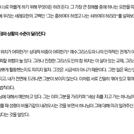
3:1)
.
로 머물게 하기 위해 무엇이든 하려 든다
그 가장 큰 장애물 중에 하나는 요한을 
‘
“
에 우리는 세례요한의 고백인
그는 흥하여야 하겠고 나는 쇠하여야 하리라
를 살펴보
상태와 상황의 수준이 달라진다
?
?
 위치가 어떠한가
상대적 비중이 어떠한가
예수그리스도와 나의 인격적인 관계가 
.
,
뢰할 위험이 늘 있다
그러나 진정한 그리스도인의 참 위치는 이 살아 있는 교제
그리
.
.
바쁘게 활동했는지도 따지지 말자
그것은 시금석이 아니기 때문이다
그런 일은 육신 
,
.
지고
내가 전면에 드러나면 그분이 보이지 않는다
이처럼 서로 긴밀히 엮어 있고 묶여
.
대법칙이다
.
”
주님에 대해서 예언하고 있다
그는 이미 그분을 가리키며
세상 죄를 지고 가는 하나님의
풀 때 성령이 비둘기같이 내려오시는 것을 보면서 하나님이 그에 대해 미리 알려주신
.
있다는 것을 알았다