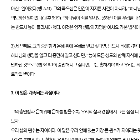
”
(
2:23).
, “
아신
일이었다
행
그의 죽으심은 인간이 저지른 사건이 아니라
하나님
(
5:19). “
의도하신 일이었다
고후
하나님이 죄를 알지도 못하신 이를 우리를 대
.
는 반드시 높이 들리셔야 했다
이것은 영적 생활의 자명한 이치요 기본 법칙이
3)
,
세 번째로 그의 충만함과 은혜 위에 은혜를 받고 싶다면
반드시 쇠해야 한
, “
하나님의 생명을 알고 더 충만히 알고 싶다면
능히 모든 성도와 함께 지식에
”(
3:18-19)
,
만하신 것으로
엡
충만해지고 싶다면
그는 흥하셔야 하고 우리는 
.
로막힐 뿐이다
3.
이 일은 계속되는 과정이다
,
그의 충만함과 은혜위에 은혜를 받을수록
우리의 삶과 경험에서 그는 점점 더
.
보자
.
우리 삶의 원수는 자이이다
이 말은 우리 안에 있는 가장 큰 원수가 자아라는 
.
? ”