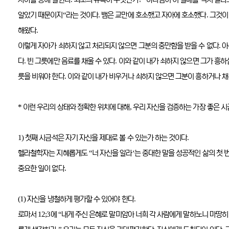
자아를 통해 일한다
최초의 유혹이 무엇인가
하나님이 이 열매를 먹지 말라
“
.
.
알았기 때문이지
라는 것이다
뱀은 교만에 호소했고 자아에 호소했다
그것이
.
해왔다
.
이렇게 자아가 쇠하지 않고 처리되지 않으면 그분의 충만함을 받을 수 없다
아
.
.
다
빈 그릇에만 음료를 채울 수 있다
이와 같이 내가 쇠하지 않으면 그가 흥하
.
릇을 비워야 한다
이와 같이 내가 비우거나 쇠하지 않으면 그분이 흥하거나 채
*
,
이런 우리의 상태와 정확한 위치에 대해
우리 자신을 검증하는 가장 좋은 
1)
.
첫째 시금석은 자기 자신을 제대로 볼 수 있는가 하는 것이다
“
‘
헬라철학자는 지혜롭게도
너 자신을 알라
는 중대한 말을 성공적인 삶의 첫 
.
중요한 일이 없다
(1)
.
자신을 냉철하게 평가할 수 있어야 한다
12;3
“
로마서
에
내게 주신 은혜로 말미암아 너희 각 사람에게 말하노니 마땅히