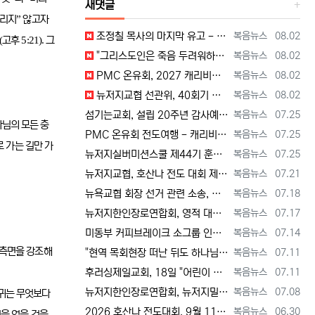
새댓글
”
돌리지
않고자
등록자
등록일
조정칠 목사의 마지막 유고 - 홍수와 복(福) 자(字) [2026년 8월 1일 토요일 자 뉴욕일보 기사] ==> https://www.bogeu…
복음뉴스
08.02
(
5:21).
고후
그
등록자
등록일
"그리스도인은 죽음 두려워하지 않지만, 살아 있는 동안 다른 사람의 유익 + 믿음의 진보 위해 살아야" [2026년 7월 31일 금요일 자 뉴욕…
복음뉴스
08.02
등록자
등록일
PMC 온유회, 2027 캐리비안 크루즈 전도여행 참가자 모집 [2026년 7월 31일 금요일 자 뉴욕일보 기사] ==> https://www.…
복음뉴스
08.02
등록자
등록일
뉴저지교협 선관위, 40회기 회장 + 부회장 등록 + 추천 절차 공고 --- 8월 28일 등록 마감, 9월 28일 선거 [2026년 7월 29일…
복음뉴스
08.02
등록자
등록일
섬기는교회, 설립 20주년 감사예배 및 임직식 --- "이제 더 힘차게 창공을 날자" [2026년 7월 25일 토요일 자 뉴욕일보 기사] ==>…
복음뉴스
07.25
나님의 모든 충
등록자
등록일
PMC 온유회 전도여행 - 캐리비언 크루즈 2027 안내 ==> https://www.bogeumnews.com/gnu54/bbs/board.p…
복음뉴스
07.25
 가는 길만 가
등록자
등록일
뉴저지실버미션스쿨 제44기 훈련생 모집 안내 ==> https://www.bogeumnews.com/gnu54/bbs/board.php?bo_t…
복음뉴스
07.25
등록자
등록일
뉴저지교협, 호산나 전도 대회 제2차 준비 기도회 --- "사람이 아니라 하나님께서 일하신다" [2026년 7월 21일 화요일 자 뉴욕일보 기사…
복음뉴스
07.21
등록자
등록일
뉴욕교협 회장 선거 관련 소송, 청구인 측 "법원 조속한 결정과 심리ㅜ 요청" [2026년 7월 18일 토요일 자 뉴욕일보 기사] ==> htt…
복음뉴스
07.18
등록자
등록일
뉴저지한인장로연합회, 영적 대각성 기도회 --- "우리의 기준은 하나님 말씀" [2026년 7월 17일 금요일 자 뉴욕일보 기사] ==> htt…
복음뉴스
07.17
등록자
등록일
미동부 커피브레이크 소그룹 인도자 워크숍 8월 15일 더바인교회 + 필그림선교교회서 [2026년 7월 14일 화요일 자 뉴욕일보 기사] ==> …
복음뉴스
07.14
 측면을 강조해
등록자
등록일
"현역 목회현장 떠난 뒤도 하나님 능력 + 은혜 다음 세대에 전하는 사명 계속" [2026년 7월 11일일 토요일 자 뉴욕일보 기사] ==> …
복음뉴스
07.11
등록자
등록일
후러싱제일교회, 18일 "어린이 천국" 만든다 [2026년 7월 11일 토요일 자 뉴욕일보 기사] ==> https://www.bogeumnew…
복음뉴스
07.11
등록자
등록일
뉴저지한인장로연합회, 뉴저지밀알선교단 방문 --- 장애우들에게 점심 식사 제공 + 사랑의 후원금 [2026년 7월 8일 수요일 자 뉴욕일보 기사…
복음뉴스
07.08
귀는 무엇보다
등록자
등록일
2026 호산나 전도대회, 9월 11일(금)부터 13일(주일)까지 뉴저지하베스트교회에서 [2026년 6월 30일 화요일 자 뉴욕일보 기사] ==…
복음뉴스
06.30