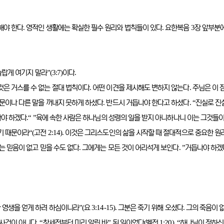
.
.
3
해야 한다
영적인 생활에는 확실한 필수 원리와 법칙들이 있다
요한복음
장 앞부분
”(3:7)
.
놀랍게 여기지 말라
이다
.
.
것은 거스를 수 없는 절대 법칙이다
어떤 이견을 제시해도 변하지 않는다
주님은 이 
.
. “
문이나 다른 말을 꺼내지 못하게 하셨다
반드시 거듭나야 한다고 하셨다
진실로 진
.“ ”
야 하겠다
육에 속한 사람은 하나님의 성령의 일을 받지 아니하나니 이는 그것들
“(
2:14).
기 때문이라
고전
이것은 그리스도인의 삶을 시작할 때 절대적으로 중요한 원
.
. ”
는 믿음이 없고 믿을 수도 없다
그에게는 모든 것이 어리석게 보인다
거듭나야 하겠
”(
3:14-15).
.
다 영생을 얻게 하려 하심이니라
요
그분은 죽기 위해 오셨다
그의 죽음이 
. “
”
(
1:20). “
 사건이 아니다
창세전부터 미리 알린 바
된 일이었다
벧전
하나님이 정하신