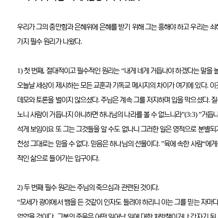
우리가 그의 충만함과 은혜위에 은혜를 받기 위해 그는 흥해야 하고 우리는 쇠
.
가지 필수 원리가 나왔다
1)
,
“
첫 번째
절대적이고 필수적인 원리는
내게 네게 거듭나야 하겠다는 말을 
.
오늘날 세상이 제시하는 모든 교훈과 기독교 메시지의 차이가 여기에 있다
이
.
.
데모와 토론을 벌이지 않으셨다
주님은 계속 그를 저지하며 입을 막으셨다
질
”(3:3) ”
노니 사람이 거듭나지 아니하면 하나님의 나라를 볼 수 없느니라
거듭나
석게 보임이요 또 그는 그것들을 알 수도 없나니 그러한 일은 영적으로 분별되
.
. ”
“
천성 그대로는 믿을 수 없다
믿음은 하나님의 선물이다
육에 속한 사람
에게
.
적인 삶으로 들어가는 입구이다
2)
.
두 번째 필수 원리는 주님의 죽으심과 관련된 것이다
“
모세가 광야에서 뱀을 든 것같이 인자도 들려야 하리니 이는 그를 믿는 자마
.
없었을 것이다
그분의 죽음은 어떤 일어난 일에 대한 처방책이거나 갑자기 된