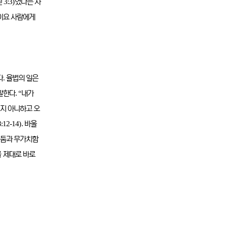
3:3)
딛
였다는 사
이요 사람에게
.
다
율법의 일은
. “
말한다
내가
기지 아니하고 오
3:12-14).
바울
어둠과 무가치함
 제대로 바로