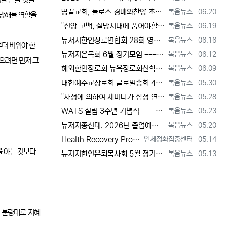
을 얻을 것을
등록자
등록일
땅끝교회, 둘로스 경배와찬양 초청 찬양집회 --- "참행복은 주님께 쓰임 받는 것" [2026년 6월 20일 토요일 자 뉴욕일보 기사] ==> …
복음뉴스
06.20
 방해물 역할을
등록자
등록일
"신앙 고백, 절망시대에 품어야할 희망, 마지막까지 하나님 손에 붙들려 쓰임 받고자 하는 삶의 의미" [2026년 6월 19일 금요일 자 뉴욕일…
복음뉴스
06.19
등록자
등록일
뉴저지한인장로연합회 28회 영적 대각성 기도회 [2026년 6월 16일 화요일 자 뉴욕일보 기사] ==> https://www.bogeumnew…
복음뉴스
06.16
터 비워야 한
등록자
등록일
뉴저지은목회 6월 정기모임 --- 강원호 목사, "복음은 구원, 구원의 목적은 하나님 나라의 삶" [2026년 6월 12일 금요일 자 뉴역일보 …
복음뉴스
06.12
으려면 먼저 그
등록자
등록일
해외한인장로회 뉴욕장로회신학대학(원), 40회 졸업감사예배 및 학위수여식 [2026년 6월 9일 화요일 자 뉴욕일보 기사] ==> https:/…
복음뉴스
06.09
등록자
등록일
대한예수교장로회 글로벌총회 48회 정기총회 --- "진리 위에 굳게 서서 복음으로 세상 정복하라" [2026년 5월 30일 토요일 자 뉴욕일보 …
복음뉴스
05.30
등록자
등록일
"사정에 의하여 세미나가 잠정 연기되었다"고 합니다. 착오 없으시기 바랍니다.
복음뉴스
05.28
등록자
등록일
WATS 설립 3주년 기념식 --- 천국 복음 전파와 영적 지도자 양성 사명 재확인 [2026년 5월 23일 토요일 자 뉴욕일보 기사] ==> …
복음뉴스
05.23
등록자
등록일
뉴저지총신대, 2026년 졸업예배 및 학위 수여식 --- "절업장은 학교가 주지만, 위임장은 주님이 주신다" [2026년 5월 20일 수요일 …
복음뉴스
05.20
등록자
등록일
Health Recovery Program 인체정화 집중센터 Health Recovery Program이 태어난 배경은 단순히 하나의 건강…
인체정화집중센터
05.14
을 아는 것보다
등록자
등록일
뉴저지한인은퇴목사회 5월 정기모임 --- "천국 갈 준비되셨나요?" [2026년 5월 13일 수요일 자 뉴욕일보 기사] ==> https://w…
복음뉴스
05.13
의 분량대로 지혜