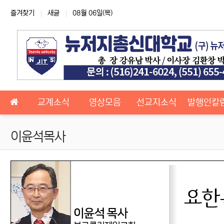
상단 네비
즐겨찾기
새글
08월 06일(목)
메인 메뉴
교계소식
영상모음
선교지소식
발행인칼
이윤석목사