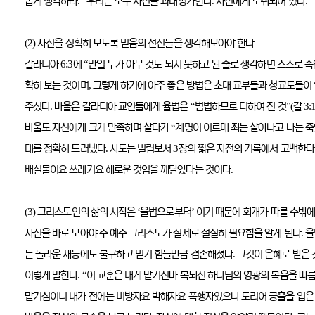
.”
.
.
롭게 생각하라
우리는 모두 자신을 과대평가한다
자신에게 도취되어 있다
(2)
자신을 정확히 보도록 믿음의 선진들을 생각해보아야 한다
6:3
“
갈라디아
에
만일 누가 아무 것도 되지 못하고 된 줄로 생각하면 스스로 
,
확히 보는 것이며
그렇게 하기에 아주 좋은 방법은 초대 교부들과 청교도들이
.
“
”(
3:
주셨다
바울은 갈라디아 교인들에게 율법은
범법하므로 더하여 진 것
갈
“
바울도 자신에게 크게 만족하며 살다가
계명이 이르매 죄는 살아나고 나는 
.
3
태를 정확히 드러냈다
사도는 빌립보서
장의 짧은 자전의 기록에서 고백한다
.
배설물이요 쓰레기요 해로운 것임을 깨달았다는 것이다
(3)
‘
’
그리스도인의 삶의 시작은
율법으로부터
이기 때문에 회개가 따를 수밖에
.
자신을 바로 보아야 주 예수 그리스도가 실제로 절실히 필요함을 알게 된다
율
.
든 놀라운 재능에도 불구하고 믿기 힘들만큼 겸손해졌다
그것이 은혜로 받은
. “
이렇게 말한다
이 교훈은 내게 맡기신바 복되신 하나님의 영광의 복음을 따
맡기심이니 내가 전에는 비방자요 박해자요 폭행자였으나 도리어 긍휼을 입은 