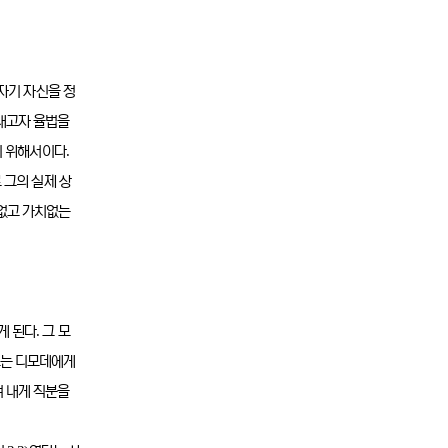
 자기 자신을 정
내고자 율법을
.
기 위해서이다
 그의 실제 상
 없고 가치없는
.
게 된다
그 모
는 디모데에게
겨 내게 직분을