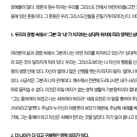
.
(
장애물이 많다
영혼의 원수 마귀는 우리를 그리스도 안에서 어린아이들
고전
.
.
음에 있던 혼동이다
그 혼동은 우리 그리스도인들을 끈질기게 따라다닌다
이
1.
‘
’
‘
’
우리의 경험 속에서
그분
과
내
가 차지하는 상대적 위치에 따라 영적인 
?
여러분의 삶과 경험 속에서 그분과 나는 어떤 자리를 차지하고 있는가
상대적
.
라 모든 것이 달라지게 되어 있다
우리는 그리스도보다는 나 자신의 행동을 신
.
.
령의 생명 안에 있다
자신이 얼마나 많은 선행을 했는지 따지지 말자
얼마나 
.
.
있다
시금석은 그분과 나의 관계이다
예수께서 전면에 드러나시면 내가 사라
.
따로 움직일 수 없다
이것은 따질 여지가 없는 영적 생활의 기본원칙이자 절
“
“
그는 흥하여야 하겠고 나는 쇠하여야 하리라
세례 요한은 이 말을 통하여 
29)
.
,
이라고 말했다
주님이 누구신지 어렴풋이 보았기 때문에
주님께 세례를 베
,
.
기에
그는 흥해야 하고 자신은 쇠해야 한다는 것을 알았다
자기 일이 끝나고 
2.
.
더 나아가 더 깊고 구체적인 영적 의미가 있다