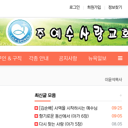
로그인
회원가입
정보찾기
구인 & 구직
각종 안내
공지사항
뉴욕일보
이윤석목사
최신글 모음
등록일
[김순배] 사역을 시작하시는 예수님
09:25
등록일
향기로운 동산에서 (아가 6장)
09:05
등록일
다시 찾는 사랑 (아가 5장)
08.05