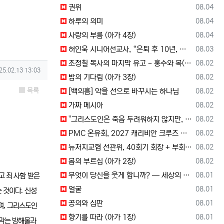
등록일
권위
08.04
등록일
하루의 의미
08.04
등록일
사랑의 부름 (아가 4장)
08.04
등록일
허인욱 시니어선교사, “은퇴 후 10년, 시니어를 다시 선교사로 세우는 사역에 헌신”
08.03
등록일
조정칠 목사의 마지막 유고 - 홍수와 복(福) 자(字)
08.02
성일
25.02.13 13:03
등록일
밤의 기다림 (아가 3장)
08.02
목록
등록일
[백의흠] 악을 선으로 바꾸시는 하나님
08.02
등록일
가짜 메시아
08.02
등록일
"그리스도인은 죽음 두려워하지 않지만, 살아 있는 동안 다른 사람의 유익 + 믿음의 진보 위해 살아야"
08.02
등록일
PMC 온유회, 2027 캐리비안 크루즈 전도여행 참가자 모집
08.02
등록일
뉴저지교협 선관위, 40회기 회장 + 부회장 후보 등록 + 추천 절차 공고 --- 8월 28일 등록 마감, 9월 28일 선거
08.02
등록일
봄의 부르심 (아가 2장)
08.02
등록일
무엇이 당신을 웃게 합니까? — 세상의 소리와 거듭난 영혼의 반응
08.01
고 죄 사함 받은
등록일
얼굴
08.01
.
는 것이다
신성
등록일
공의와 심판
08.01
,
며
그리스도인
등록일
향기를 따라 (아가 1장)
08.01
막는 방해물과