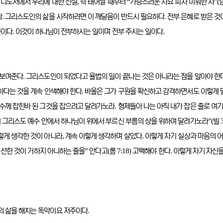
,
“
”(
 디도서에서 우리에 대한 진실
즉 태어날 때부터
가증스러운 자요 피차 미워한 자
.
.
다
그리스도인의 삶을 시작하려면 이 깨달음이 반드시 필요하다
전부 은혜로 받은 것
.
.
뿐이다
이것이 하나님이 전부하시는 일이며 전부 주시는 일이다
.
 보여준다
그리스도인이 되었다고 율법의 일이 끝나는 것은 아니라는 점을 알아야 한
.
하다는 것을 계속 인색해야 한다
바울은 그가 구원을 확신하고 감격하면서도 이렇게 
.
예수께 잡힌바 된 그것을 잡으려고 달려가노라
형제들아 나는 아직 내가 잡은 줄로 여
”(
하여 그리스도 예수 안에서 하나님이 위에서 부르신 부름의 상을 위하여 달려가노라
빌
,
.
렇게 생각한 것이 아니라
계속 이렇게 생각하며 살았다
이렇게 자기 실상과 마음의 
”
(
7:18)
.
에 선한 것이 거하지 아니하는 줄을
안다고
롬
고백해야 한다
이렇게 자기 자신을
.
 삶을 해치는 독약이요 저주이다