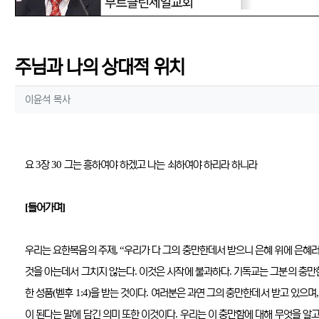
주님과 나의 상대적 위치
작성자 정보
작성
이윤석 목사
컨텐츠 정보
본문
3
30
요
장
그는 흥하여야 하겠고 나는 쇠하여야 하리라 하니라
[
]
들어가며
, “
우리는 요한복음의 주제
우리가 다 그의 충만한데서 받으니 은혜 위에 은혜
.
.
것을 아는데서 그치지 않는다
이것은 시작에 불과하다
기독교는 그분의 충만
(
1:4)
.
한 성품
벧후
을 받는 것이다
여러분은 과연 그의 충만한데서 받고 있으며
.
이 된다는 말에 담긴 의미 또한 이것이다
우리는 이 충만함에 대해 무엇을 알