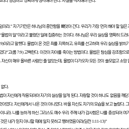
.
.
그러나 냉정하고 정확하게 생각해야 한다
사실을 직시해야 한다
.”
.
속임이라
자기기만은 하나님의 충만함을 빼앗아 간다
우리가 가장 먼저 해야 할 일은
“
”
.
율법의 일
이라고 불렀던 일에 집중하는 것이다
하나님은 우리 실상을 명확히 드러
19)
.
,
이라고 말했다
율법이 온 것은 죄를 지목하고
유죄를 선고하며 우리 실상을 밝히
”
(
7:9)
.
.
죽었다
고
롬
고백한다
이것이 자아를 죽이는 방법이다
율법은 탐심을 강조함으로
.
,
자신이 매우 올바른 사람인 줄 알았는데
율법이 다가오자 모든 것이 쓸모없고 소망
.
 없다
.
법이 자신에게 작용되어야 자기의 실상을 알게 된다
자랑할 것이 하나도 없음을 깨닫
.
.
.
 것이었다
자신에게서 나온 것이 아니었다
바울 자신도 자기의 모습을 보고 놀랐다
그
.
름이니라
나를 능하게 하신 그리스도 예수 우리 주께 내가 감사함은 나를 충성되어 여
(
1:11-13)”
것은 내가 믿지 아니할 때에 알지 못하고 행하였음이라
딤전