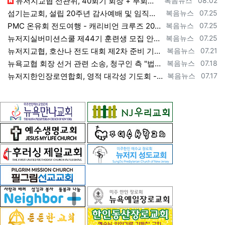
뉴저지교협 선관위, 40회기 회장 + 부회장 등록 + 추천 절차 공고 --- 8월 28일 등록 마감, 9월 28일 선거 [2026년 7월 29일…
복음뉴스
08.02
등록자
등록일
섬기는교회, 설립 20주년 감사예배 및 임직식 --- "이제 더 힘차게 창공을 날자" [2026년 7월 25일 토요일 자 뉴욕일보 기사] ==>…
복음뉴스
07.25
등록자
등록일
PMC 온유회 전도여행 - 캐리비언 크루즈 2027 안내 ==> https://www.bogeumnews.com/gnu54/bbs/board.p…
복음뉴스
07.25
등록자
등록일
뉴저지실버미션스쿨 제44기 훈련생 모집 안내 ==> https://www.bogeumnews.com/gnu54/bbs/board.php?bo_t…
복음뉴스
07.25
등록자
등록일
뉴저지교협, 호산나 전도 대회 제2차 준비 기도회 --- "사람이 아니라 하나님께서 일하신다" [2026년 7월 21일 화요일 자 뉴욕일보 기사…
복음뉴스
07.21
등록자
등록일
뉴욕교협 회장 선거 관련 소송, 청구인 측 "법원 조속한 결정과 심리ㅜ 요청" [2026년 7월 18일 토요일 자 뉴욕일보 기사] ==> htt…
복음뉴스
07.18
등록자
등록일
뉴저지한인장로연합회, 영적 대각성 기도회 --- "우리의 기준은 하나님 말씀" [2026년 7월 17일 금요일 자 뉴욕일보 기사] ==> htt…
복음뉴스
07.17