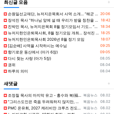
최신글 모음
등록일
손원일선교재단, 뉴저지은목회서 사역 소개… “해군 함정마다 예배 공동체 세우는 일에 기도와 협력을”
20:06
등록일
장석진 목사 “하나님 앞에 설 때 우리가 받을 칭찬을 생각하라”
18:42
등록일
진박민 목사, 뉴저지은목회 8월 정기모임서 기도… “은목회 모든 순서 위에 하나님의 영광 나타나게 하소서”
18:34
등록일
뉴저지한인은퇴목사회, 8월 정기모임 개최… 장석진 목사 “우리가 받을 칭찬은?” 설교
18:25
등록일
뉴저지한인은퇴목사회 2026년 8월 정기 모임
18:07
등록일
[김순배] 사역을 시작하시는 예수님
09:25
등록일
향기로운 동산에서 (아가 6장)
09:05
등록일
다시 찾는 사랑 (아가 5장)
08.05
등록일
권위
08.04
등록일
하루의 의미
08.04
새댓글
등록자
등록일
조정칠 목사의 마지막 유고 - 홍수와 복(福) 자(字) [2026년 8월 1일 토요일 자 뉴욕일보 기사] ==> https://www.bogeu…
복음뉴스
08.02
등록자
등록일
"그리스도인은 죽음 두려워하지 않지만, 살아 있는 동안 다른 사람의 유익 + 믿음의 진보 위해 살아야" [2026년 7월 31일 금요일 자 뉴욕…
복음뉴스
08.02
등록자
등록일
PMC 온유회, 2027 캐리비안 크루즈 전도여행 참가자 모집 [2026년 7월 31일 금요일 자 뉴욕일보 기사] ==> https://www.…
복음뉴스
08.02
등록자
등록일