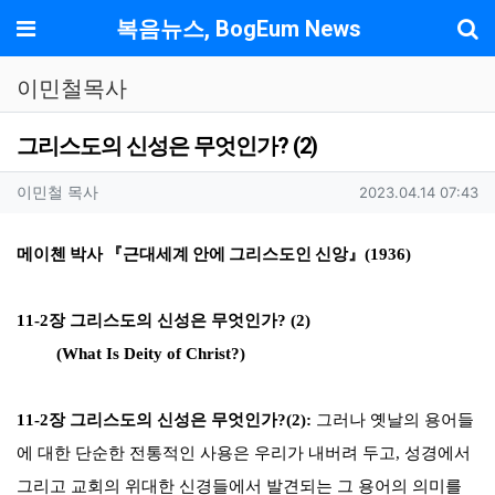
기
메뉴
복음뉴스, BogEum News
이민철목사
그리스도의 신성은 무엇인가? (2)
작성자 정보
작성
작성일
이민철 목사
2023.04.14 07:43
컨텐츠 정보
본문
메이첸 박사
『
근대세계 안에 그리스도인 신앙
』
(1936)
11-2
장
그리스도의 신성은 무엇인가
? (2)
(What Is Deity of Christ?)
11-2
장 그리스도의 신성은 무엇인가
?(2):
그러나 옛날의 용어들
에 대한 단순한 전통적인 사용은 우리가 내버려 두고
,
성경에서
그리고 교회의 위대한 신경들에서 발견되는 그 용어의 의미를