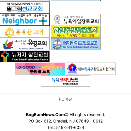
PC버전
BogEumNews.Com
All rights reserved.
PO Box 612, Oradell, NJ 07649 - 0612
Tel : 516-241-6024