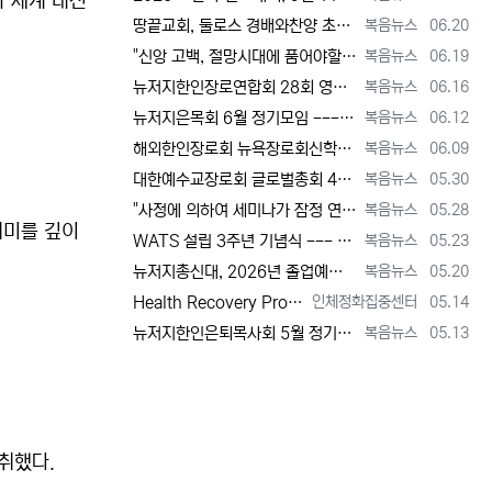
차 세계 대전
등록자
등록일
땅끝교회, 둘로스 경배와찬양 초청 찬양집회 --- "참행복은 주님께 쓰임 받는 것" [2026년 6월 20일 토요일 자 뉴욕일보 기사] ==> …
복음뉴스
06.20
등록자
등록일
"신앙 고백, 절망시대에 품어야할 희망, 마지막까지 하나님 손에 붙들려 쓰임 받고자 하는 삶의 의미" [2026년 6월 19일 금요일 자 뉴욕일…
복음뉴스
06.19
등록자
등록일
뉴저지한인장로연합회 28회 영적 대각성 기도회 [2026년 6월 16일 화요일 자 뉴욕일보 기사] ==> https://www.bogeumnew…
복음뉴스
06.16
등록자
등록일
뉴저지은목회 6월 정기모임 --- 강원호 목사, "복음은 구원, 구원의 목적은 하나님 나라의 삶" [2026년 6월 12일 금요일 자 뉴역일보 …
복음뉴스
06.12
등록자
등록일
해외한인장로회 뉴욕장로회신학대학(원), 40회 졸업감사예배 및 학위수여식 [2026년 6월 9일 화요일 자 뉴욕일보 기사] ==> https:/…
복음뉴스
06.09
등록자
등록일
대한예수교장로회 글로벌총회 48회 정기총회 --- "진리 위에 굳게 서서 복음으로 세상 정복하라" [2026년 5월 30일 토요일 자 뉴욕일보 …
복음뉴스
05.30
등록자
등록일
"사정에 의하여 세미나가 잠정 연기되었다"고 합니다. 착오 없으시기 바랍니다.
복음뉴스
05.28
의미를 깊이
등록자
등록일
WATS 설립 3주년 기념식 --- 천국 복음 전파와 영적 지도자 양성 사명 재확인 [2026년 5월 23일 토요일 자 뉴욕일보 기사] ==> …
복음뉴스
05.23
등록자
등록일
뉴저지총신대, 2026년 졸업예배 및 학위 수여식 --- "절업장은 학교가 주지만, 위임장은 주님이 주신다" [2026년 5월 20일 수요일 …
복음뉴스
05.20
등록자
등록일
Health Recovery Program 인체정화 집중센터 Health Recovery Program이 태어난 배경은 단순히 하나의 건강…
인체정화집중센터
05.14
등록자
등록일
뉴저지한인은퇴목사회 5월 정기모임 --- "천국 갈 준비되셨나요?" [2026년 5월 13일 수요일 자 뉴욕일보 기사] ==> https://w…
복음뉴스
05.13
 취했다.