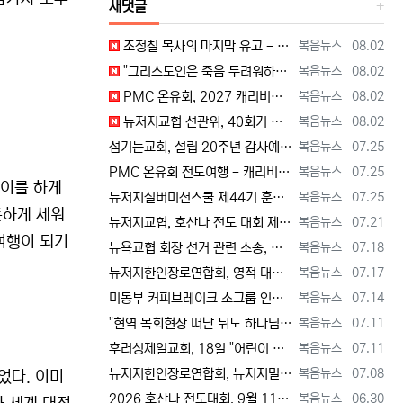
새댓글
등록자
등록일
조정칠 목사의 마지막 유고 - 홍수와 복(福) 자(字) [2026년 8월 1일 토요일 자 뉴욕일보 기사] ==> https://www.bogeu…
복음뉴스
08.02
등록자
등록일
"그리스도인은 죽음 두려워하지 않지만, 살아 있는 동안 다른 사람의 유익 + 믿음의 진보 위해 살아야" [2026년 7월 31일 금요일 자 뉴욕…
복음뉴스
08.02
등록자
등록일
PMC 온유회, 2027 캐리비안 크루즈 전도여행 참가자 모집 [2026년 7월 31일 금요일 자 뉴욕일보 기사] ==> https://www.…
복음뉴스
08.02
등록자
등록일
뉴저지교협 선관위, 40회기 회장 + 부회장 등록 + 추천 절차 공고 --- 8월 28일 등록 마감, 9월 28일 선거 [2026년 7월 29일…
복음뉴스
08.02
등록자
등록일
섬기는교회, 설립 20주년 감사예배 및 임직식 --- "이제 더 힘차게 창공을 날자" [2026년 7월 25일 토요일 자 뉴욕일보 기사] ==>…
복음뉴스
07.25
등록자
등록일
PMC 온유회 전도여행 - 캐리비언 크루즈 2027 안내 ==> https://www.bogeumnews.com/gnu54/bbs/board.p…
복음뉴스
07.25
들이를 하게
등록자
등록일
뉴저지실버미션스쿨 제44기 훈련생 모집 안내 ==> https://www.bogeumnews.com/gnu54/bbs/board.php?bo_t…
복음뉴스
07.25
든하게 세워
등록자
등록일
뉴저지교협, 호산나 전도 대회 제2차 준비 기도회 --- "사람이 아니라 하나님께서 일하신다" [2026년 7월 21일 화요일 자 뉴욕일보 기사…
복음뉴스
07.21
여행이 되기
등록자
등록일
뉴욕교협 회장 선거 관련 소송, 청구인 측 "법원 조속한 결정과 심리ㅜ 요청" [2026년 7월 18일 토요일 자 뉴욕일보 기사] ==> htt…
복음뉴스
07.18
등록자
등록일
뉴저지한인장로연합회, 영적 대각성 기도회 --- "우리의 기준은 하나님 말씀" [2026년 7월 17일 금요일 자 뉴욕일보 기사] ==> htt…
복음뉴스
07.17
등록자
등록일
미동부 커피브레이크 소그룹 인도자 워크숍 8월 15일 더바인교회 + 필그림선교교회서 [2026년 7월 14일 화요일 자 뉴욕일보 기사] ==> …
복음뉴스
07.14
등록자
등록일
"현역 목회현장 떠난 뒤도 하나님 능력 + 은혜 다음 세대에 전하는 사명 계속" [2026년 7월 11일일 토요일 자 뉴욕일보 기사] ==> …
복음뉴스
07.11
등록자
등록일
후러싱제일교회, 18일 "어린이 천국" 만든다 [2026년 7월 11일 토요일 자 뉴욕일보 기사] ==> https://www.bogeumnew…
복음뉴스
07.11
등록자
등록일
뉴저지한인장로연합회, 뉴저지밀알선교단 방문 --- 장애우들에게 점심 식사 제공 + 사랑의 후원금 [2026년 7월 8일 수요일 자 뉴욕일보 기사…
복음뉴스
07.08
었다. 이미
등록자
등록일
2026 호산나 전도대회, 9월 11일(금)부터 13일(주일)까지 뉴저지하베스트교회에서 [2026년 6월 30일 화요일 자 뉴욕일보 기사] ==…
복음뉴스
06.30