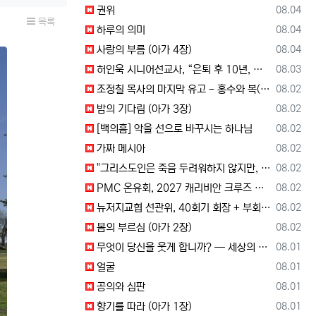
등록일
권위
08.04
목록
등록일
하루의 의미
08.04
등록일
사랑의 부름 (아가 4장)
08.04
등록일
허인욱 시니어선교사, “은퇴 후 10년, 시니어를 다시 선교사로 세우는 사역에 헌신”
08.03
등록일
조정칠 목사의 마지막 유고 - 홍수와 복(福) 자(字)
08.02
등록일
밤의 기다림 (아가 3장)
08.02
등록일
[백의흠] 악을 선으로 바꾸시는 하나님
08.02
등록일
가짜 메시아
08.02
등록일
"그리스도인은 죽음 두려워하지 않지만, 살아 있는 동안 다른 사람의 유익 + 믿음의 진보 위해 살아야"
08.02
등록일
PMC 온유회, 2027 캐리비안 크루즈 전도여행 참가자 모집
08.02
등록일
뉴저지교협 선관위, 40회기 회장 + 부회장 후보 등록 + 추천 절차 공고 --- 8월 28일 등록 마감, 9월 28일 선거
08.02
등록일
봄의 부르심 (아가 2장)
08.02
등록일
무엇이 당신을 웃게 합니까? — 세상의 소리와 거듭난 영혼의 반응
08.01
등록일
얼굴
08.01
등록일
공의와 심판
08.01
등록일
향기를 따라 (아가 1장)
08.01