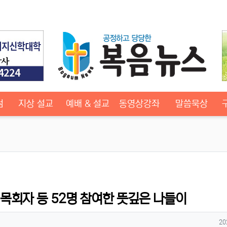
럼
지상 설교
예배 & 설교
동영상강좌
말씀묵상
 목회자 등 52명 참여한 뜻깊은 나들이
작
20