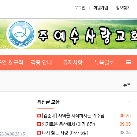
로그인
회원가입
정보찾기
구인 & 구직
각종 안내
공지사항
뉴욕일보
뉴욕
최신글 모음
등록일
[김순배] 사역을 시작하시는 예수님
09:25
등록일
향기로운 동산에서 (아가 6장)
09:05
등록일
다시 찾는 사랑 (아가 5장)
08.05
성일
26.04.06 23:15