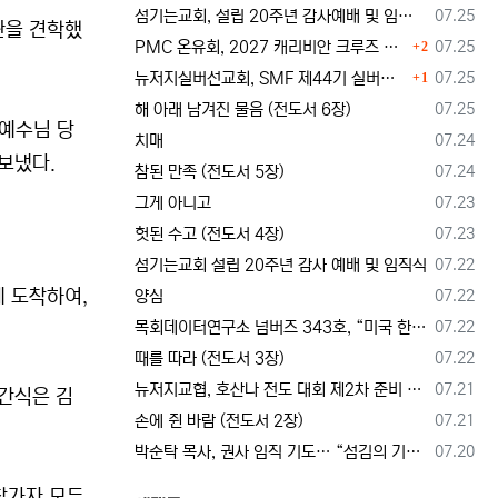
등록일
섬기는교회, 설립 20주년 감사예배 및 임직식 --- "이제 더 힘차게 창공을 날자"
07.25
물관을 견학했
댓글
등록일
PMC 온유회, 2027 캐리비안 크루즈 전도여행 참가자 모집
07.25
2
댓글
등록일
뉴저지실버선교회, SMF 제44기 실버미션스쿨 수강생 모집
07.25
1
등록일
해 아래 남겨진 물음 (전도서 6장)
07.25
 예수님 당
등록일
치매
07.24
보냈다.
등록일
참된 만족 (전도서 5장)
07.24
등록일
그게 아니고
07.23
등록일
헛된 수고 (전도서 4장)
07.23
등록일
섬기는교회 설립 20주년 감사 예배 및 임직식
07.22
에 도착하여,
등록일
양심
07.22
등록일
목회데이터연구소 넘버즈 343호, “미국 한인교회 목회자 41%, 영적 번아웃 상태”
07.22
등록일
때를 따라 (전도서 3장)
07.22
등록일
뉴저지교협, 호산나 전도 대회 제2차 준비 기도회 --- "사람이 아니라 하나님께서 일하신다"
07.21
 간식은 김
등록일
손에 쥔 바람 (전도서 2장)
07.21
등록일
박순탁 목사, 권사 임직 기도… “섬김의 기쁨을 알고 교회를 붙드는 믿음의 동역자 되게 하소서”
07.20
 참가자 모두