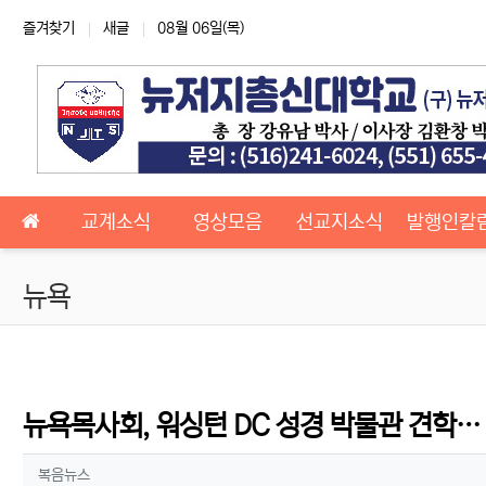
상단 네비
즐겨찾기
새글
08월 06일(목)
메인 메뉴
교계소식
영상모음
선교지소식
발행인칼
뉴욕
뉴욕목사회, 워싱턴 DC 성경 박물관 견학…
작성자 정보
작성
복음뉴스