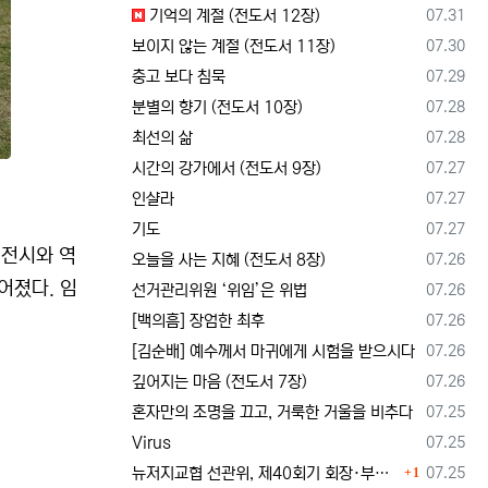
등록일
기억의 계절 (전도서 12장)
07.31
등록일
보이지 않는 계절 (전도서 11장)
07.30
등록일
충고 보다 침묵
07.29
등록일
분별의 향기 (전도서 10장)
07.28
등록일
최선의 삶
07.28
등록일
시간의 강가에서 (전도서 9장)
07.27
등록일
인샬라
07.27
등록일
기도
07.27
 전시와 역
등록일
오늘을 사는 지혜 (전도서 8장)
07.26
어졌다. 임
등록일
선거관리위원 ‘위임’은 위법
07.26
등록일
[백의흠] 장엄한 최후
07.26
등록일
[김순배] 예수께서 마귀에게 시험을 받으시다
07.26
등록일
깊어지는 마음 (전도서 7장)
07.26
등록일
혼자만의 조명을 끄고, 거룩한 거울을 비추다
07.25
등록일
Virus
07.25
댓글
등록일
뉴저지교협 선관위, 제40회기 회장·부회장 등록 및 추천 절차 공고… 선관위 구성 적정성 논란도 제기
07.25
1