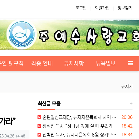
로그인
회원가입
정보찾기
구인 & 구직
각종 안내
공지사항
뉴욕일보
뉴저지
최신글 모음
등록일
손원일선교재단, 뉴저지은목회서 사역 소개… “해군 함정마다 예배 공동체 세우는 일에 기도와 협력을”
20:06
가라”
등록일
장석진 목사 “하나님 앞에 설 때 우리가 받을 칭찬을 생각하라”
18:42
등록일
진박민 목사, 뉴저지은목회 8월 정기모임서 기도… “은목회 모든 순서 위에 하나님의 영광 나타나게 하소서”
18:34
성일
26.04.28 14:48