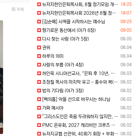
등록일
뉴저지한인은퇴목사회, 8월 정기모임 개최… 장석진 목사 “우리가 받을 칭찬은?” 설교
18:25
목록
등록일
뉴저지한인은퇴목사회 2026년 8월 정기 모임
18:07
등록일
[김순배] 사역을 시작하시는 예수님
09:25
등록일
향기로운 동산에서 (아가 6장)
09:05
등록일
다시 찾는 사랑 (아가 5장)
08.05
등록일
권위
08.04
등록일
하루의 의미
08.04
등록일
사랑의 부름 (아가 4장)
08.04
등록일
허인욱 시니어선교사, “은퇴 후 10년, 시니어를 다시 선교사로 세우는 사역에 헌신”
08.03
등록일
조정칠 목사의 마지막 유고 - 홍수와 복(福) 자(字)
08.02
등록일
밤의 기다림 (아가 3장)
08.02
등록일
[백의흠] 악을 선으로 바꾸시는 하나님
08.02
등록일
가짜 메시아
08.02
등록일
"그리스도인은 죽음 두려워하지 않지만, 살아 있는 동안 다른 사람의 유익 + 믿음의 진보 위해 살아야"
08.02
등록일
PMC 온유회, 2027 캐리비안 크루즈 전도여행 참가자 모집
08.02
등록일
뉴저지교협 선관위, 40회기 회장 + 부회장 후보 등록 + 추천 절차 공고 --- 8월 28일 등록 마감, 9월 28일 선거
08.02