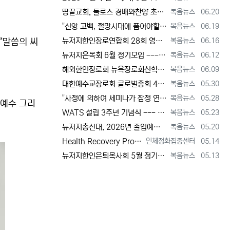
등록자
등록일
땅끝교회, 둘로스 경배와찬양 초청 찬양집회 --- "참행복은 주님께 쓰임 받는 것" [2026년 6월 20일 토요일 자 뉴욕일보 기사] ==> …
복음뉴스
06.20
등록자
등록일
"신앙 고백, 절망시대에 품어야할 희망, 마지막까지 하나님 손에 붙들려 쓰임 받고자 하는 삶의 의미" [2026년 6월 19일 금요일 자 뉴욕일…
복음뉴스
06.19
등록자
등록일
뉴저지한인장로연합회 28회 영적 대각성 기도회 [2026년 6월 16일 화요일 자 뉴욕일보 기사] ==> https://www.bogeumnew…
복음뉴스
06.16
“말씀의 씨
등록자
등록일
뉴저지은목회 6월 정기모임 --- 강원호 목사, "복음은 구원, 구원의 목적은 하나님 나라의 삶" [2026년 6월 12일 금요일 자 뉴역일보 …
복음뉴스
06.12
등록자
등록일
해외한인장로회 뉴욕장로회신학대학(원), 40회 졸업감사예배 및 학위수여식 [2026년 6월 9일 화요일 자 뉴욕일보 기사] ==> https:/…
복음뉴스
06.09
등록자
등록일
대한예수교장로회 글로벌총회 48회 정기총회 --- "진리 위에 굳게 서서 복음으로 세상 정복하라" [2026년 5월 30일 토요일 자 뉴욕일보 …
복음뉴스
05.30
등록자
등록일
"사정에 의하여 세미나가 잠정 연기되었다"고 합니다. 착오 없으시기 바랍니다.
복음뉴스
05.28
 예수 그리
등록자
등록일
WATS 설립 3주년 기념식 --- 천국 복음 전파와 영적 지도자 양성 사명 재확인 [2026년 5월 23일 토요일 자 뉴욕일보 기사] ==> …
복음뉴스
05.23
등록자
등록일
뉴저지총신대, 2026년 졸업예배 및 학위 수여식 --- "절업장은 학교가 주지만, 위임장은 주님이 주신다" [2026년 5월 20일 수요일 …
복음뉴스
05.20
등록자
등록일
Health Recovery Program 인체정화 집중센터 Health Recovery Program이 태어난 배경은 단순히 하나의 건강…
인체정화집중센터
05.14
등록자
등록일
뉴저지한인은퇴목사회 5월 정기모임 --- "천국 갈 준비되셨나요?" [2026년 5월 13일 수요일 자 뉴욕일보 기사] ==> https://w…
복음뉴스
05.13