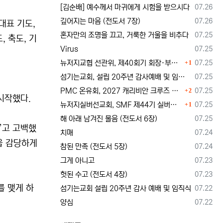
등록일
[김순배] 예수께서 마귀에게 시험을 받으시다
07.26
등록일
깊어지는 마음 (전도서 7장)
07.26
대표 기도,
등록일
혼자만의 조명을 끄고, 거룩한 거울을 비추다
07.25
, 축도, 기
등록일
Virus
07.25
댓글
등록일
뉴저지교협 선관위, 제40회기 회장·부회장 등록 및 추천 절차 공고… 선관위 구성 적정성 논란도 제기
07.25
1
등록일
섬기는교회, 설립 20주년 감사예배 및 임직식 --- "이제 더 힘차게 창공을 날자"
07.25
댓글
등록일
PMC 온유회, 2027 캐리비안 크루즈 전도여행 참가자 모집
07.25
2
시작했다.
댓글
등록일
뉴저지실버선교회, SMF 제44기 실버미션스쿨 수강생 모집
07.25
1
등록일
해 아래 남겨진 물음 (전도서 6장)
07.25
”고 고백했
등록일
치매
07.24
을 감당하게
등록일
참된 만족 (전도서 5장)
07.24
등록일
그게 아니고
07.23
등록일
헛된 수고 (전도서 4장)
07.23
를 맺게 하
등록일
섬기는교회 설립 20주년 감사 예배 및 임직식
07.22
등록일
양심
07.22