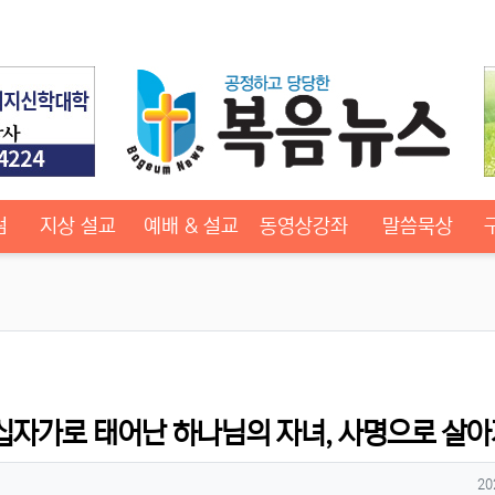
럼
지상 설교
예배 & 설교
동영상강좌
말씀묵상
십자가로 태어난 하나님의 자녀, 사명으로 살아
작
20