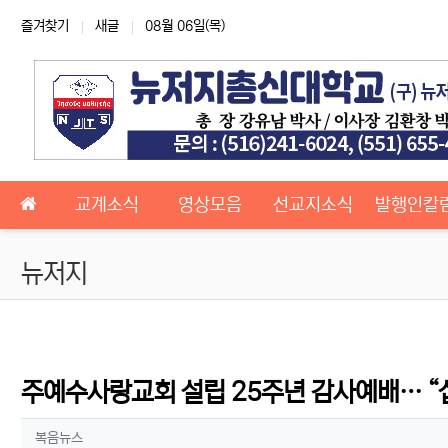
상단 네비
즐겨찾기
새글
08월 06일(목)
메인 메뉴
교계소식
영상모음
선교지소식
발행인칼
뉴저지
주예수사랑교회 설립 25주년 감사예배… “
작성자 정보
작성
복음뉴스