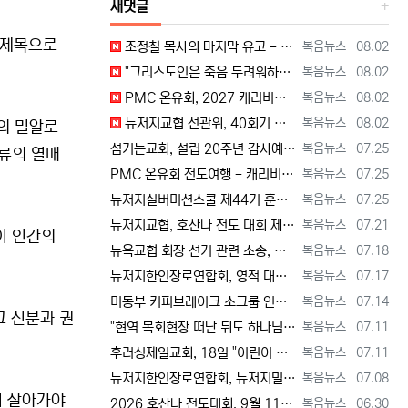
새댓글
 제목으로
등록자
등록일
조정칠 목사의 마지막 유고 - 홍수와 복(福) 자(字) [2026년 8월 1일 토요일 자 뉴욕일보 기사] ==> https://www.bogeu…
복음뉴스
08.02
등록자
등록일
"그리스도인은 죽음 두려워하지 않지만, 살아 있는 동안 다른 사람의 유익 + 믿음의 진보 위해 살아야" [2026년 7월 31일 금요일 자 뉴욕…
복음뉴스
08.02
등록자
등록일
PMC 온유회, 2027 캐리비안 크루즈 전도여행 참가자 모집 [2026년 7월 31일 금요일 자 뉴욕일보 기사] ==> https://www.…
복음뉴스
08.02
등록자
등록일
뉴저지교협 선관위, 40회기 회장 + 부회장 등록 + 추천 절차 공고 --- 8월 28일 등록 마감, 9월 28일 선거 [2026년 7월 29일…
복음뉴스
08.02
의 밀알로
등록자
등록일
섬기는교회, 설립 20주년 감사예배 및 임직식 --- "이제 더 힘차게 창공을 날자" [2026년 7월 25일 토요일 자 뉴욕일보 기사] ==>…
복음뉴스
07.25
종류의 열매
등록자
등록일
PMC 온유회 전도여행 - 캐리비언 크루즈 2027 안내 ==> https://www.bogeumnews.com/gnu54/bbs/board.p…
복음뉴스
07.25
등록자
등록일
뉴저지실버미션스쿨 제44기 훈련생 모집 안내 ==> https://www.bogeumnews.com/gnu54/bbs/board.php?bo_t…
복음뉴스
07.25
등록자
등록일
뉴저지교협, 호산나 전도 대회 제2차 준비 기도회 --- "사람이 아니라 하나님께서 일하신다" [2026년 7월 21일 화요일 자 뉴욕일보 기사…
복음뉴스
07.21
이 인간의
등록자
등록일
뉴욕교협 회장 선거 관련 소송, 청구인 측 "법원 조속한 결정과 심리ㅜ 요청" [2026년 7월 18일 토요일 자 뉴욕일보 기사] ==> htt…
복음뉴스
07.18
등록자
등록일
뉴저지한인장로연합회, 영적 대각성 기도회 --- "우리의 기준은 하나님 말씀" [2026년 7월 17일 금요일 자 뉴욕일보 기사] ==> htt…
복음뉴스
07.17
등록자
등록일
미동부 커피브레이크 소그룹 인도자 워크숍 8월 15일 더바인교회 + 필그림선교교회서 [2026년 7월 14일 화요일 자 뉴욕일보 기사] ==> …
복음뉴스
07.14
그 신분과 권
등록자
등록일
"현역 목회현장 떠난 뒤도 하나님 능력 + 은혜 다음 세대에 전하는 사명 계속" [2026년 7월 11일일 토요일 자 뉴욕일보 기사] ==> …
복음뉴스
07.11
등록자
등록일
후러싱제일교회, 18일 "어린이 천국" 만든다 [2026년 7월 11일 토요일 자 뉴욕일보 기사] ==> https://www.bogeumnew…
복음뉴스
07.11
등록자
등록일
뉴저지한인장로연합회, 뉴저지밀알선교단 방문 --- 장애우들에게 점심 식사 제공 + 사랑의 후원금 [2026년 7월 8일 수요일 자 뉴욕일보 기사…
복음뉴스
07.08
며 살아가야
등록자
등록일
2026 호산나 전도대회, 9월 11일(금)부터 13일(주일)까지 뉴저지하베스트교회에서 [2026년 6월 30일 화요일 자 뉴욕일보 기사] ==…
복음뉴스
06.30