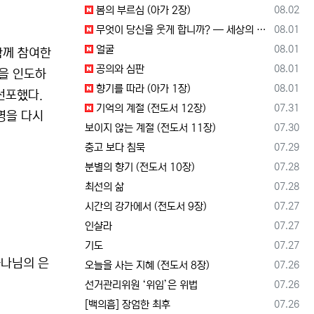
등록일
봄의 부르심 (아가 2장)
08.02
등록일
무엇이 당신을 웃게 합니까? — 세상의 소리와 거듭난 영혼의 반응
08.01
등록일
얼굴
08.01
함께 참여한
등록일
공의와 심판
08.01
정을 인도하
등록일
향기를 따라 (아가 1장)
08.01
선포했다.
등록일
기억의 계절 (전도서 12장)
07.31
명을 다시
등록일
보이지 않는 계절 (전도서 11장)
07.30
등록일
충고 보다 침묵
07.29
등록일
분별의 향기 (전도서 10장)
07.28
등록일
최선의 삶
07.28
등록일
시간의 강가에서 (전도서 9장)
07.27
등록일
인샬라
07.27
등록일
기도
07.27
하나님의 은
등록일
오늘을 사는 지혜 (전도서 8장)
07.26
등록일
선거관리위원 ‘위임’은 위법
07.26
등록일
[백의흠] 장엄한 최후
07.26