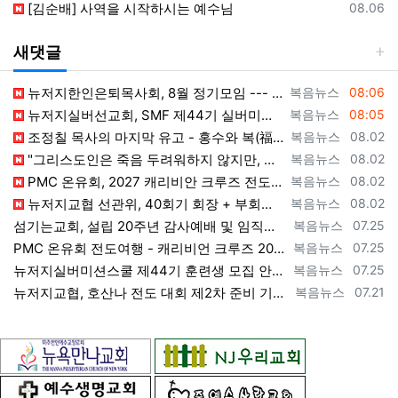
등록일
[김순배] 사역을 시작하시는 예수님
08.06
새댓글
등록자
등록일
뉴저지한인은퇴목사회, 8월 정기모임 --- "요한처럼 예수님만 높이며 살자" [2026년 8월 7일 금요일 자 뉴욕일보 기사] ==> https…
복음뉴스
08:06
등록자
등록일
뉴저지실버선교회, SMF 제44기 실버미션스쿨 수강생 모집 [2026년 8월 7일 금요일 자 뉴욕일보 기사] ==> https://www.bog…
복음뉴스
08:05
등록자
등록일
조정칠 목사의 마지막 유고 - 홍수와 복(福) 자(字) [2026년 8월 1일 토요일 자 뉴욕일보 기사] ==> https://www.bogeu…
복음뉴스
08.02
등록자
등록일
"그리스도인은 죽음 두려워하지 않지만, 살아 있는 동안 다른 사람의 유익 + 믿음의 진보 위해 살아야" [2026년 7월 31일 금요일 자 뉴욕…
복음뉴스
08.02
등록자
등록일
PMC 온유회, 2027 캐리비안 크루즈 전도여행 참가자 모집 [2026년 7월 31일 금요일 자 뉴욕일보 기사] ==> https://www.…
복음뉴스
08.02
등록자
등록일
뉴저지교협 선관위, 40회기 회장 + 부회장 등록 + 추천 절차 공고 --- 8월 28일 등록 마감, 9월 28일 선거 [2026년 7월 29일…
복음뉴스
08.02
등록자
등록일
섬기는교회, 설립 20주년 감사예배 및 임직식 --- "이제 더 힘차게 창공을 날자" [2026년 7월 25일 토요일 자 뉴욕일보 기사] ==>…
복음뉴스
07.25
등록자
등록일
PMC 온유회 전도여행 - 캐리비언 크루즈 2027 안내 ==> https://www.bogeumnews.com/gnu54/bbs/board.p…
복음뉴스
07.25
등록자
등록일
뉴저지실버미션스쿨 제44기 훈련생 모집 안내 ==> https://www.bogeumnews.com/gnu54/bbs/board.php?bo_t…
복음뉴스
07.25
등록자
등록일
뉴저지교협, 호산나 전도 대회 제2차 준비 기도회 --- "사람이 아니라 하나님께서 일하신다" [2026년 7월 21일 화요일 자 뉴욕일보 기사…
복음뉴스
07.21