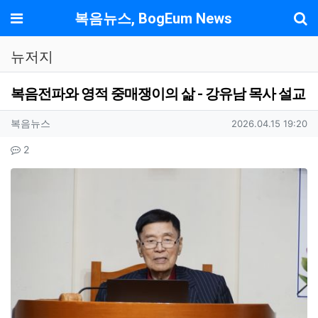
기
메뉴
복음뉴스, BogEum News
뉴저지
복음전파와 영적 중매쟁이의 삶 - 강유남 목사 설교
작성자 정보
작성
작성일
복음뉴스
2026.04.15 19:20
컨텐츠 정보
댓글
2
본문