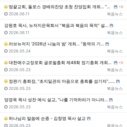
댓글
땅끝교회, 둘로스 경배와찬양 초청 찬양집회 개최… “한…
1
등록일
등록자
2026.06.11
복음뉴스
강원호 목사, 뉴저지은목회서 “복음과 복음의 목적” 설…
등록일
등록자
2026.06.11
복음뉴스
러브뉴저지 ‘2026년 나눔의 밤’ 개최… “동역의 기…
등록일
등록자
2026.05.24
복음뉴스
댓글
대한예수교장로회 글로벌총회 제48회 정기총회 개최… “…
1
등록일
등록자
2026.05.23
복음뉴스
정완기 총회장, “초지일관의 마음으로 총회를 섬기자”……
등록일
등록자
2026.05.23
복음뉴스
양경욱 목사 성찬 예식 설교, “나를 기억하라가 아니라…
등록일
등록자
2026.05.23
복음뉴스
하나님의 말씀에 순종 - 김창영 목사 설교
등록일
등록자
2026.05.23
복음뉴스