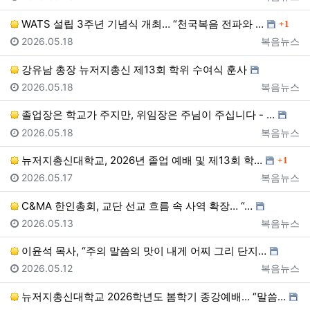
댓글
WATS 설립 3주년 기념식 개최… “천국복음 전파와 …
1
등록일
등록자
2026.05.18
복음뉴스
강유남 총장 뉴저지총신 제13회 학위 수여식 훈사
등록일
등록자
2026.05.18
복음뉴스
졸업장은 학교가 주지만, 위임장은 주님이 주십니다 - …
등록일
등록자
2026.05.18
복음뉴스
댓글
뉴저지총신대학교, 2026년 졸업 예배 및 제13회 학…
1
등록일
등록자
2026.05.17
복음뉴스
C&MA 한인총회, 교단 선교 흐름 속 사역 확장… “…
등록일
등록자
2026.05.13
복음뉴스
이윤석 목사, “주의 말씀의 맛이 내게 어찌 그리 단지…
등록일
등록자
2026.05.12
복음뉴스
뉴저지총신대학교 2026학년도 봄학기 종강예배… “말씀…