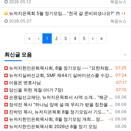
등록일
등록자
2026.05.12
복음뉴스
댓글
뉴저지은목회 5월 정기모임… “천국 갈 준비되셨나요?”
1
등록일
등록자
2026.05.07
복음뉴스
(current)
(next)
(last)
1
2
3
4
5
최신글 모음
등록일
뉴저지한인은퇴목사회, 8월 정기모임 --- "요한처럼 예수님만 높이며 살자"
07:25
등록일
뉴저지실버선교회, SMF 제44기 실버미션스쿨 수강생 모집
07:24
등록일
이용온 변호사님
07:17
등록일
당신을 위한 계절 (아가 7장)
07:15
등록일
손원일선교재단, 뉴저지은목회서 사역 소개… “해군 함정마다 예배 공동체 세우는 일에 기도와 협력을”
08.06
등록일
장석진 목사 “하나님 앞에 설 때 우리가 받을 칭찬을 생각하라”
08.06
등록일
진박민 목사, 뉴저지은목회 8월 정기모임서 기도… “은목회 모든 순서 위에 하나님의 영광 나타나게 하소서”
08.06
댓글
등록일
뉴저지한인은퇴목사회, 8월 정기모임 개최… 장석진 목사 “우리가 받을 칭찬은?” 설교
08.06
1
등록일
뉴저지한인은퇴목사회 2026년 8월 정기 모임
08.06