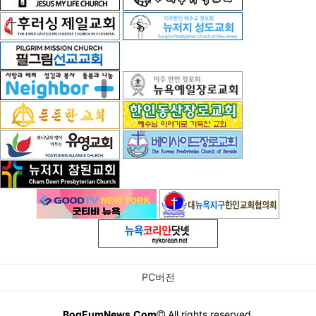
PC버전
BogEumNews.Com
All rights reserved.