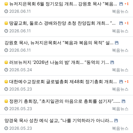
댓글
뉴저지은목회 6월 정기모임 개최… 강원호 목사 “복음은…
1
등록일
등록자
2026.06.11
복음뉴스
댓글
땅끝교회, 둘로스 경배와찬양 초청 찬양집회 개최… “한…
1
등록일
등록자
2026.06.11
복음뉴스
강원호 목사, 뉴저지은목회서 “복음과 복음의 목적” 설…
등록일
등록자
2026.06.11
복음뉴스
러브뉴저지 ‘2026년 나눔의 밤’ 개최… “동역의 기…
등록일
등록자
2026.05.24
복음뉴스
댓글
대한예수교장로회 글로벌총회 제48회 정기총회 개최… “…
1
등록일
등록자
2026.05.23
복음뉴스
정완기 총회장, “초지일관의 마음으로 총회를 섬기자”……
등록일
등록자
2026.05.23
복음뉴스
양경욱 목사 성찬 예식 설교, “나를 기억하라가 아니라…
등록일
등록자
2026.05.23
복음뉴스