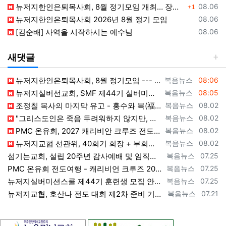
댓글
등록일
뉴저지한인은퇴목사회, 8월 정기모임 개최… 장석진 목사 “우리가 받을 칭찬은?” 설교
08.06
1
등록일
뉴저지한인은퇴목사회 2026년 8월 정기 모임
08.06
등록일
[김순배] 사역을 시작하시는 예수님
08.06
새댓글
등록자
등록일
뉴저지한인은퇴목사회, 8월 정기모임 --- "요한처럼 예수님만 높이며 살자" [2026년 8월 7일 금요일 자 뉴욕일보 기사] ==> https…
복음뉴스
08:06
등록자
등록일
뉴저지실버선교회, SMF 제44기 실버미션스쿨 수강생 모집 [2026년 8월 7일 금요일 자 뉴욕일보 기사] ==> https://www.bog…
복음뉴스
08:05
등록자
등록일
조정칠 목사의 마지막 유고 - 홍수와 복(福) 자(字) [2026년 8월 1일 토요일 자 뉴욕일보 기사] ==> https://www.bogeu…
복음뉴스
08.02
등록자
등록일
"그리스도인은 죽음 두려워하지 않지만, 살아 있는 동안 다른 사람의 유익 + 믿음의 진보 위해 살아야" [2026년 7월 31일 금요일 자 뉴욕…
복음뉴스
08.02
등록자
등록일
PMC 온유회, 2027 캐리비안 크루즈 전도여행 참가자 모집 [2026년 7월 31일 금요일 자 뉴욕일보 기사] ==> https://www.…
복음뉴스
08.02
등록자
등록일
뉴저지교협 선관위, 40회기 회장 + 부회장 등록 + 추천 절차 공고 --- 8월 28일 등록 마감, 9월 28일 선거 [2026년 7월 29일…
복음뉴스
08.02
등록자
등록일
섬기는교회, 설립 20주년 감사예배 및 임직식 --- "이제 더 힘차게 창공을 날자" [2026년 7월 25일 토요일 자 뉴욕일보 기사] ==>…
복음뉴스
07.25
등록자
등록일
PMC 온유회 전도여행 - 캐리비언 크루즈 2027 안내 ==> https://www.bogeumnews.com/gnu54/bbs/board.p…
복음뉴스
07.25
등록자
등록일
뉴저지실버미션스쿨 제44기 훈련생 모집 안내 ==> https://www.bogeumnews.com/gnu54/bbs/board.php?bo_t…
복음뉴스
07.25
등록자
등록일
뉴저지교협, 호산나 전도 대회 제2차 준비 기도회 --- "사람이 아니라 하나님께서 일하신다" [2026년 7월 21일 화요일 자 뉴욕일보 기사…
복음뉴스
07.21