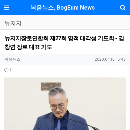
기
메뉴
복음뉴스, BogEum News
뉴저지
뉴저지장로연합회 제27회 영적 대각성 기도회 - 김
창연 장로 대표 기도
작성자 정보
작성
작성일
복음뉴스
2026.04.13 15:43
컨텐츠 정보
댓글
1
본문