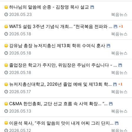
하나님의 말씀에 순종 - 김창영 목사 설교
등록일
등록자
2026.05.23
복음뉴스
댓글
WATS 설립 3주년 기념식 개최… “천국복음 전파와 …
1
등록일
등록자
2026.05.18
복음뉴스
강유남 총장 뉴저지총신 제13회 학위 수여식 훈사
등록일
등록자
2026.05.18
복음뉴스
졸업장은 학교가 주지만, 위임장은 주님이 주십니다 - …
등록일
등록자
2026.05.18
복음뉴스
댓글
뉴저지총신대학교, 2026년 졸업 예배 및 제13회 학…
1
등록일
등록자
2026.05.17
복음뉴스
C&MA 한인총회, 교단 선교 흐름 속 사역 확장… “…
등록일
등록자
2026.05.13
복음뉴스
이윤석 목사, “주의 말씀의 맛이 내게 어찌 그리 단지…
등록일
등록자
2026.05.12
복음뉴스