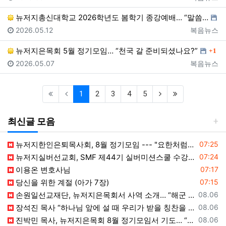
뉴저지총신대학교 2026학년도 봄학기 종강예배… “말씀…
등록일
등록자
2026.05.12
복음뉴스
댓글
뉴저지은목회 5월 정기모임… “천국 갈 준비되셨나요?”
1
등록일
등록자
2026.05.07
복음뉴스
(current)
(next)
(last)
1
2
3
4
5
최신글 모음
등록일
뉴저지한인은퇴목사회, 8월 정기모임 --- "요한처럼 예수님만 높이며 살자"
07:25
등록일
뉴저지실버선교회, SMF 제44기 실버미션스쿨 수강생 모집
07:24
등록일
이용온 변호사님
07:17
등록일
당신을 위한 계절 (아가 7장)
07:15
등록일
손원일선교재단, 뉴저지은목회서 사역 소개… “해군 함정마다 예배 공동체 세우는 일에 기도와 협력을”
08.06
등록일
장석진 목사 “하나님 앞에 설 때 우리가 받을 칭찬을 생각하라”
08.06
등록일
진박민 목사, 뉴저지은목회 8월 정기모임서 기도… “은목회 모든 순서 위에 하나님의 영광 나타나게 하소서”
08.06