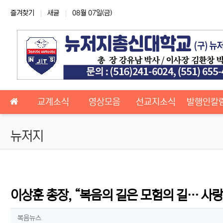
상단 네비
즐겨찾기
새글
08월 07일(금)
메인 메뉴
교계소식
영상모음
선교지소식
발행인칼
뉴저지
이상훈 총장, “복음의 길은 모험의 길… 사랑
작성자 정보
작성
복음뉴스