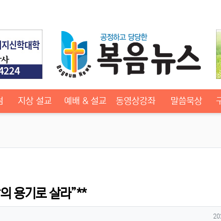
럼
지상 설교
예배 & 설교
동영상강좌
말씀묵상
의 용기로 살라”**
작
20