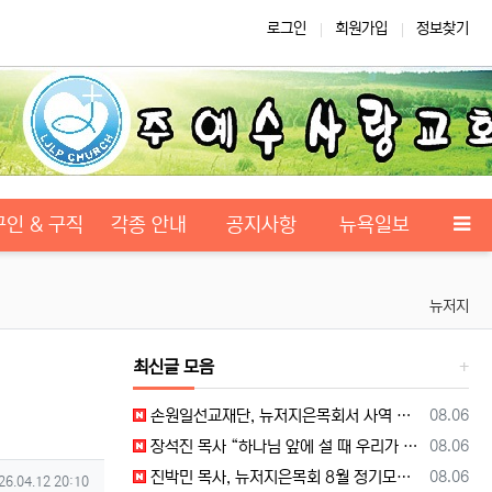
로그인
회원가입
정보찾기
구인 & 구직
각종 안내
공지사항
뉴욕일보
뉴저지
최신글 모음
등록일
손원일선교재단, 뉴저지은목회서 사역 소개… “해군 함정마다 예배 공동체 세우는 일에 기도와 협력을”
08.06
등록일
장석진 목사 “하나님 앞에 설 때 우리가 받을 칭찬을 생각하라”
08.06
등록일
진박민 목사, 뉴저지은목회 8월 정기모임서 기도… “은목회 모든 순서 위에 하나님의 영광 나타나게 하소서”
08.06
성일
26.04.12 20:10