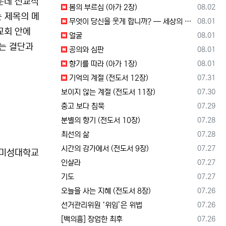
운데 선교적
등록일
봄의 부르심 (아가 2장)
08.02
는 제목의 메
등록일
무엇이 당신을 웃게 합니까? — 세상의 소리와 거듭난 영혼의 반응
08.01
교회 안에
등록일
얼굴
08.01
놓는 결단과
등록일
공의와 심판
08.01
등록일
향기를 따라 (아가 1장)
08.01
등록일
기억의 계절 (전도서 12장)
07.31
등록일
보이지 않는 계절 (전도서 11장)
07.30
등록일
충고 보다 침묵
07.29
등록일
분별의 향기 (전도서 10장)
07.28
등록일
최선의 삶
07.28
등록일
시간의 강가에서 (전도서 9장)
07.27
, 미성대학교
등록일
인샬라
07.27
등록일
기도
07.27
등록일
오늘을 사는 지혜 (전도서 8장)
07.26
등록일
선거관리위원 ‘위임’은 위법
07.26
등록일
[백의흠] 장엄한 최후
07.26