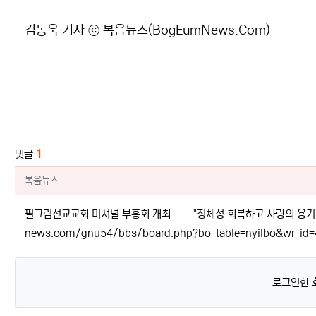
김동욱 기자 ⓒ 복음뉴스(BogEumNews.Com)
관련자료
댓글
1
복음뉴스님의 댓글
복음뉴스
필그림선교교회 미셔널 부흥회 개최 --- "정체성 회복하고 사랑의 용기로 
news.com/gnu54/bbs/board.php?bo_table=nyilbo&wr_id
로그인한 