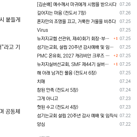
등록일
[김순배] 예수께서 마귀에게 시험을 받으시다
07.26
등록일
깊어지는 마음 (전도서 7장)
07.26
다시 붙들게
등록일
혼자만의 조명을 끄고, 거룩한 거울을 비추다
07.25
등록일
Virus
07.25
댓글
등록일
뉴저지교협 선관위, 제40회기 회장·부회장 등록 및 추천 절차 공고… 선관위 구성 적정성 논란도 제기
07.25
1
서”라고 기
등록일
섬기는교회, 설립 20주년 감사예배 및 임직식 --- "이제 더 힘차게 창공을 날자"
07.25
댓글
등록일
PMC 온유회, 2027 캐리비안 크루즈 전도여행 참가자 모집
07.25
2
댓글
등록일
뉴저지실버선교회, SMF 제44기 실버미션스쿨 수강생 모집
07.25
1
등록일
해 아래 남겨진 물음 (전도서 6장)
07.25
등록일
치매
07.24
등록일
참된 만족 (전도서 5장)
07.24
등록일
그게 아니고
07.23
등록일
헛된 수고 (전도서 4장)
07.23
하며 공동체
등록일
섬기는교회 설립 20주년 감사 예배 및 임직식
07.22
등록일
양심
07.22