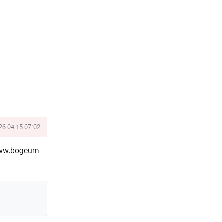
성일
26.04.15 07:02
www.bogeum