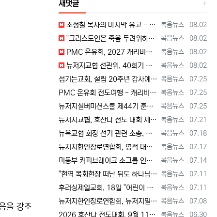
새댓글
등록자
등록일
조정칠 목사의 마지막 유고 - 홍수와 복(福) 자(字) [2026년 8월 1일 토요일 자 뉴욕일보 기사] ==> https://www.bogeu…
복음뉴스
08.02
등록자
등록일
"그리스도인은 죽음 두려워하지 않지만, 살아 있는 동안 다른 사람의 유익 + 믿음의 진보 위해 살아야" [2026년 7월 31일 금요일 자 뉴욕…
복음뉴스
08.02
등록자
등록일
PMC 온유회, 2027 캐리비안 크루즈 전도여행 참가자 모집 [2026년 7월 31일 금요일 자 뉴욕일보 기사] ==> https://www.…
복음뉴스
08.02
등록자
등록일
뉴저지교협 선관위, 40회기 회장 + 부회장 등록 + 추천 절차 공고 --- 8월 28일 등록 마감, 9월 28일 선거 [2026년 7월 29일…
복음뉴스
08.02
등록자
등록일
섬기는교회, 설립 20주년 감사예배 및 임직식 --- "이제 더 힘차게 창공을 날자" [2026년 7월 25일 토요일 자 뉴욕일보 기사] ==>…
복음뉴스
07.25
등록자
등록일
PMC 온유회 전도여행 - 캐리비언 크루즈 2027 안내 ==> https://www.bogeumnews.com/gnu54/bbs/board.p…
복음뉴스
07.25
등록자
등록일
뉴저지실버미션스쿨 제44기 훈련생 모집 안내 ==> https://www.bogeumnews.com/gnu54/bbs/board.php?bo_t…
복음뉴스
07.25
등록자
등록일
뉴저지교협, 호산나 전도 대회 제2차 준비 기도회 --- "사람이 아니라 하나님께서 일하신다" [2026년 7월 21일 화요일 자 뉴욕일보 기사…
복음뉴스
07.21
등록자
등록일
뉴욕교협 회장 선거 관련 소송, 청구인 측 "법원 조속한 결정과 심리ㅜ 요청" [2026년 7월 18일 토요일 자 뉴욕일보 기사] ==> htt…
복음뉴스
07.18
등록자
등록일
뉴저지한인장로연합회, 영적 대각성 기도회 --- "우리의 기준은 하나님 말씀" [2026년 7월 17일 금요일 자 뉴욕일보 기사] ==> htt…
복음뉴스
07.17
등록자
등록일
미동부 커피브레이크 소그룹 인도자 워크숍 8월 15일 더바인교회 + 필그림선교교회서 [2026년 7월 14일 화요일 자 뉴욕일보 기사] ==> …
복음뉴스
07.14
등록자
등록일
"현역 목회현장 떠난 뒤도 하나님 능력 + 은혜 다음 세대에 전하는 사명 계속" [2026년 7월 11일일 토요일 자 뉴욕일보 기사] ==> …
복음뉴스
07.11
등록자
등록일
후러싱제일교회, 18일 "어린이 천국" 만든다 [2026년 7월 11일 토요일 자 뉴욕일보 기사] ==> https://www.bogeumnew…
복음뉴스
07.11
등록자
등록일
뉴저지한인장로연합회, 뉴저지밀알선교단 방문 --- 장애우들에게 점심 식사 제공 + 사랑의 후원금 [2026년 7월 8일 수요일 자 뉴욕일보 기사…
복음뉴스
07.08
셨음을 강조
등록자
등록일
2026 호산나 전도대회, 9월 11일(금)부터 13일(주일)까지 뉴저지하베스트교회에서 [2026년 6월 30일 화요일 자 뉴욕일보 기사] ==…
복음뉴스
06.30