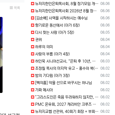
등록일
뉴저지한인은퇴목사회, 8월 정기모임 개최… 장석진 목사 “우리가 받을 칭찬은?” 설교
08.06
목록
등록일
뉴저지한인은퇴목사회 2026년 8월 정기 모임
08.06
등록일
[김순배] 사역을 시작하시는 예수님
08.06
등록일
향기로운 동산에서 (아가 6장)
08.06
등록일
다시 찾는 사랑 (아가 5장)
08.05
등록일
권위
08.04
등록일
하루의 의미
08.04
등록일
사랑의 부름 (아가 4장)
08.04
등록일
허인욱 시니어선교사, “은퇴 후 10년, 시니어를 다시 선교사로 세우는 사역에 헌신”
08.03
등록일
조정칠 목사의 마지막 유고 - 홍수와 복(福) 자(字)
08.02
등록일
밤의 기다림 (아가 3장)
08.02
등록일
[백의흠] 악을 선으로 바꾸시는 하나님
08.02
등록일
가짜 메시아
08.02
등록일
"그리스도인은 죽음 두려워하지 않지만, 살아 있는 동안 다른 사람의 유익 + 믿음의 진보 위해 살아야"
08.02
등록일
PMC 온유회, 2027 캐리비안 크루즈 전도여행 참가자 모집
08.02
등록일
뉴저지교협 선관위, 40회기 회장 + 부회장 후보 등록 + 추천 절차 공고 --- 8월 28일 등록 마감, 9월 28일 선거
08.02