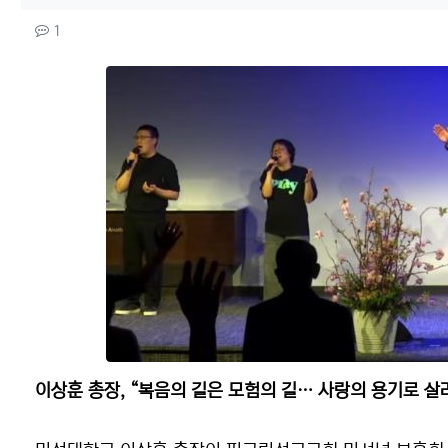
컨텐츠 정보
댓글
1
본문
이상훈 총장, “복음의 길은 모험의 길… 사랑의 용기로 살