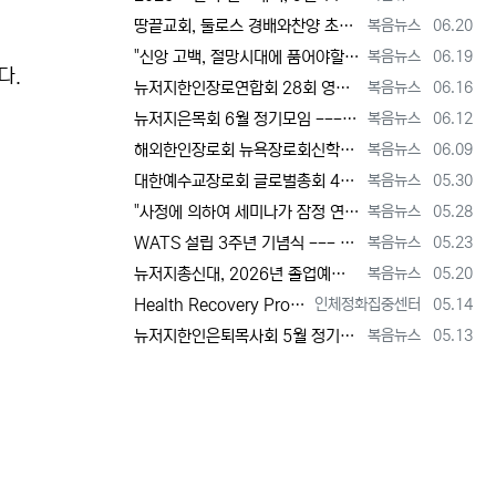
등록자
등록일
땅끝교회, 둘로스 경배와찬양 초청 찬양집회 --- "참행복은 주님께 쓰임 받는 것" [2026년 6월 20일 토요일 자 뉴욕일보 기사] ==> …
복음뉴스
06.20
등록자
등록일
"신앙 고백, 절망시대에 품어야할 희망, 마지막까지 하나님 손에 붙들려 쓰임 받고자 하는 삶의 의미" [2026년 6월 19일 금요일 자 뉴욕일…
복음뉴스
06.19
다.
등록자
등록일
뉴저지한인장로연합회 28회 영적 대각성 기도회 [2026년 6월 16일 화요일 자 뉴욕일보 기사] ==> https://www.bogeumnew…
복음뉴스
06.16
등록자
등록일
뉴저지은목회 6월 정기모임 --- 강원호 목사, "복음은 구원, 구원의 목적은 하나님 나라의 삶" [2026년 6월 12일 금요일 자 뉴역일보 …
복음뉴스
06.12
등록자
등록일
해외한인장로회 뉴욕장로회신학대학(원), 40회 졸업감사예배 및 학위수여식 [2026년 6월 9일 화요일 자 뉴욕일보 기사] ==> https:/…
복음뉴스
06.09
등록자
등록일
대한예수교장로회 글로벌총회 48회 정기총회 --- "진리 위에 굳게 서서 복음으로 세상 정복하라" [2026년 5월 30일 토요일 자 뉴욕일보 …
복음뉴스
05.30
등록자
등록일
"사정에 의하여 세미나가 잠정 연기되었다"고 합니다. 착오 없으시기 바랍니다.
복음뉴스
05.28
등록자
등록일
WATS 설립 3주년 기념식 --- 천국 복음 전파와 영적 지도자 양성 사명 재확인 [2026년 5월 23일 토요일 자 뉴욕일보 기사] ==> …
복음뉴스
05.23
등록자
등록일
뉴저지총신대, 2026년 졸업예배 및 학위 수여식 --- "절업장은 학교가 주지만, 위임장은 주님이 주신다" [2026년 5월 20일 수요일 …
복음뉴스
05.20
등록자
등록일
Health Recovery Program 인체정화 집중센터 Health Recovery Program이 태어난 배경은 단순히 하나의 건강…
인체정화집중센터
05.14
등록자
등록일
뉴저지한인은퇴목사회 5월 정기모임 --- "천국 갈 준비되셨나요?" [2026년 5월 13일 수요일 자 뉴욕일보 기사] ==> https://w…
복음뉴스
05.13