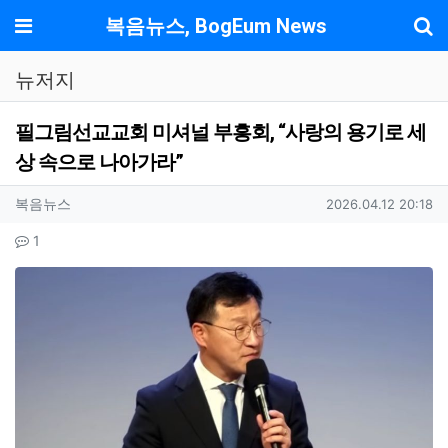
기
메뉴
복음뉴스, BogEum News
뉴저지
필그림선교교회 미셔널 부흥회, “사랑의 용기로 세
상 속으로 나아가라”
작성자 정보
작성
작성일
복음뉴스
2026.04.12 20:18
컨텐츠 정보
댓글
1
본문