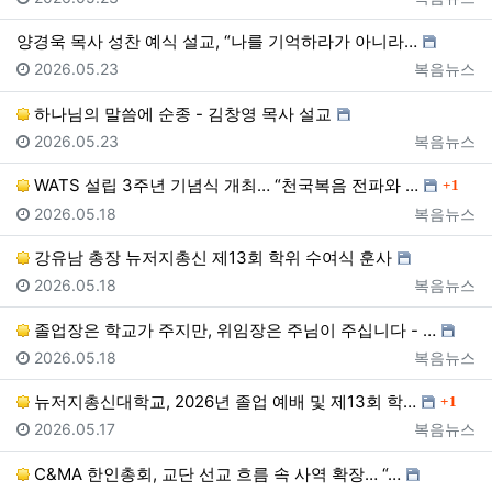
양경욱 목사 성찬 예식 설교, “나를 기억하라가 아니라…
등록일
등록자
2026.05.23
복음뉴스
하나님의 말씀에 순종 - 김창영 목사 설교
등록일
등록자
2026.05.23
복음뉴스
댓글
WATS 설립 3주년 기념식 개최… “천국복음 전파와 …
1
등록일
등록자
2026.05.18
복음뉴스
강유남 총장 뉴저지총신 제13회 학위 수여식 훈사
등록일
등록자
2026.05.18
복음뉴스
졸업장은 학교가 주지만, 위임장은 주님이 주십니다 - …
등록일
등록자
2026.05.18
복음뉴스
댓글
뉴저지총신대학교, 2026년 졸업 예배 및 제13회 학…
1
등록일
등록자
2026.05.17
복음뉴스
C&MA 한인총회, 교단 선교 흐름 속 사역 확장… “…