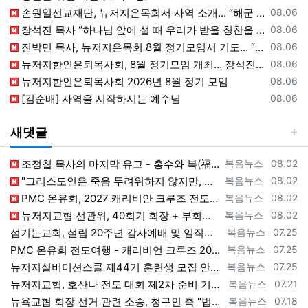
등록일
손원일선교재단, 뉴저지은목회서 사역 소개… “해군 함정마다 예배 공동체 세우는 일에 기도와 협력을”
08.06
등록일
장석진 목사 “하나님 앞에 설 때 우리가 받을 칭찬을 생각하라”
08.06
등록일
진박민 목사, 뉴저지은목회 8월 정기모임서 기도… “은목회 모든 순서 위에 하나님의 영광 나타나게 하소서”
08.06
등록일
뉴저지한인은퇴목사회, 8월 정기모임 개최… 장석진 목사 “우리가 받을 칭찬은?” 설교
08.06
등록일
뉴저지한인은퇴목사회 2026년 8월 정기 모임
08.06
등록일
[김순배] 사역을 시작하시는 예수님
08.06
새댓글
등록자
등록일
조정칠 목사의 마지막 유고 - 홍수와 복(福) 자(字) [2026년 8월 1일 토요일 자 뉴욕일보 기사] ==> https://www.bogeu…
복음뉴스
08.02
등록자
등록일
"그리스도인은 죽음 두려워하지 않지만, 살아 있는 동안 다른 사람의 유익 + 믿음의 진보 위해 살아야" [2026년 7월 31일 금요일 자 뉴욕…
복음뉴스
08.02
등록자
등록일
PMC 온유회, 2027 캐리비안 크루즈 전도여행 참가자 모집 [2026년 7월 31일 금요일 자 뉴욕일보 기사] ==> https://www.…
복음뉴스
08.02
등록자
등록일
뉴저지교협 선관위, 40회기 회장 + 부회장 등록 + 추천 절차 공고 --- 8월 28일 등록 마감, 9월 28일 선거 [2026년 7월 29일…
복음뉴스
08.02
등록자
등록일
섬기는교회, 설립 20주년 감사예배 및 임직식 --- "이제 더 힘차게 창공을 날자" [2026년 7월 25일 토요일 자 뉴욕일보 기사] ==>…
복음뉴스
07.25
등록자
등록일
PMC 온유회 전도여행 - 캐리비언 크루즈 2027 안내 ==> https://www.bogeumnews.com/gnu54/bbs/board.p…
복음뉴스
07.25
등록자
등록일
뉴저지실버미션스쿨 제44기 훈련생 모집 안내 ==> https://www.bogeumnews.com/gnu54/bbs/board.php?bo_t…
복음뉴스
07.25
등록자
등록일
뉴저지교협, 호산나 전도 대회 제2차 준비 기도회 --- "사람이 아니라 하나님께서 일하신다" [2026년 7월 21일 화요일 자 뉴욕일보 기사…
복음뉴스
07.21
등록자
등록일
뉴욕교협 회장 선거 관련 소송, 청구인 측 "법원 조속한 결정과 심리ㅜ 요청" [2026년 7월 18일 토요일 자 뉴욕일보 기사] ==> htt…
복음뉴스
07.18