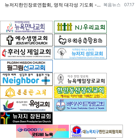
등록자
등록일
뉴저지한인장로연합회, 영적 대각성 기도회 --- "우리의 기준은 하나님 말씀" [2026년 7월 17일 금요일 자 뉴욕일보 기사] ==> htt…
복음뉴스
07.17