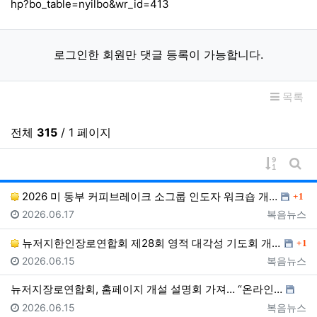
hp?bo_table=nyilbo&wr_id=413
로그인한 회원만 댓글 등록이 가능합니다.
목록
전체
315
/ 1 페이지
게시물 
게시
댓글
2026 미 동부 커피브레이크 소그룹 인도자 워크숍 개…
1
등록일
등록자
2026.06.17
복음뉴스
댓글
뉴저지한인장로연합회 제28회 영적 대각성 기도회 개최……
1
등록일
등록자
2026.06.15
복음뉴스
뉴저지장로연합회, 홈페이지 개설 설명회 가져… “온라인…
등록일
등록자
2026.06.15
복음뉴스