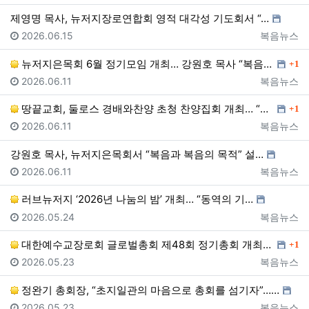
제영명 목사, 뉴저지장로연합회 영적 대각성 기도회서 “…
등록일
등록자
2026.06.15
복음뉴스
댓글
뉴저지은목회 6월 정기모임 개최… 강원호 목사 “복음은…
1
등록일
등록자
2026.06.11
복음뉴스
댓글
땅끝교회, 둘로스 경배와찬양 초청 찬양집회 개최… “한…
1
등록일
등록자
2026.06.11
복음뉴스
강원호 목사, 뉴저지은목회서 “복음과 복음의 목적” 설…
등록일
등록자
2026.06.11
복음뉴스
러브뉴저지 ‘2026년 나눔의 밤’ 개최… “동역의 기…
등록일
등록자
2026.05.24
복음뉴스
댓글
대한예수교장로회 글로벌총회 제48회 정기총회 개최… “…
1
등록일
등록자
2026.05.23
복음뉴스
정완기 총회장, “초지일관의 마음으로 총회를 섬기자”……
등록일
등록자
2026.05.23
복음뉴스