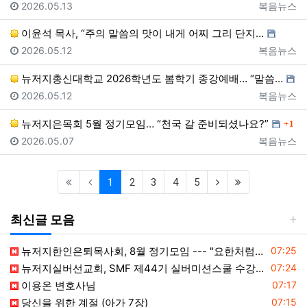
등록일
등록자
2026.05.13
복음뉴스
이윤석 목사, “주의 말씀의 맛이 내게 어찌 그리 단지…
등록일
등록자
2026.05.12
복음뉴스
뉴저지총신대학교 2026학년도 봄학기 종강예배… “말씀…
등록일
등록자
2026.05.12
복음뉴스
댓글
뉴저지은목회 5월 정기모임… “천국 갈 준비되셨나요?”
1
등록일
등록자
2026.05.07
복음뉴스
(current)
(next)
(last)
1
2
3
4
5
최신글 모음
등록일
뉴저지한인은퇴목사회, 8월 정기모임 --- "요한처럼 예수님만 높이며 살자"
07:25
등록일
뉴저지실버선교회, SMF 제44기 실버미션스쿨 수강생 모집
07:24
등록일
이용온 변호사님
07:17
등록일
당신을 위한 계절 (아가 7장)
07:15