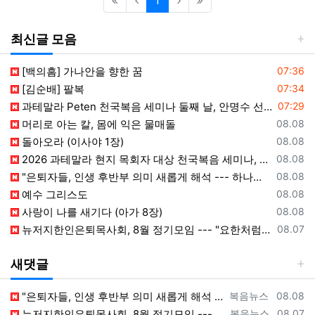
1
최신글 모음
등록일
[백의흠] 가나안을 향한 꿈
07:36
등록일
[김순배] 팔복
07:34
등록일
과테말라 Peten 천국복음 세미나 둘째 날, 안명수 선교사 강의와 수료식 진행
07:29
등록일
머리로 아는 칼, 몸에 익은 물매돌
08.08
등록일
돌아오라 (이사야 1장)
08.08
등록일
2026 과테말라 현지 목회자 대상 천국복음 세미나, Peten 지역서 시작
08.08
등록일
"은퇴자들, 인생 후반부 의미 새롭게 해석 --- 하나님(복음+선교) 길에 나서자"
08.08
등록일
예수 그리스도
08.08
등록일
사랑이 나를 새기다 (아가 8장)
08.08
등록일
뉴저지한인은퇴목사회, 8월 정기모임 --- "요한처럼 예수님만 높이며 살자"
08.07
새댓글
등록자
등록일
"은퇴자들, 인생 후반부 의미 새롭게 해석 --- 하나님(복음+선교)길에 나서자" [2026년 8월 8일 토요일 자 뉴욕일보 기사] ==> ht…
복음뉴스
08.08
등록자
등록일
뉴저지한인은퇴목사회, 8월 정기모임 --- "요한처럼 예수님만 높이며 살자" [2026년 8월 7일 금요일 자 뉴욕일보 기사] ==> https…
복음뉴스
08.07