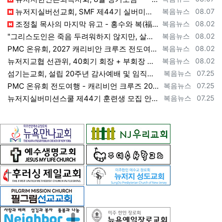
등록자
등록일
뉴저지실버선교회, SMF 제44기 실버미션스쿨 수강생 모집 [2026년 8월 7일 금요일 자 뉴욕일보 기사] ==> https://www.bog…
복음뉴스
08.07
등록자
등록일
조정칠 목사의 마지막 유고 - 홍수와 복(福) 자(字) [2026년 8월 1일 토요일 자 뉴욕일보 기사] ==> https://www.bogeu…
복음뉴스
08.02
등록자
등록일
"그리스도인은 죽음 두려워하지 않지만, 살아 있는 동안 다른 사람의 유익 + 믿음의 진보 위해 살아야" [2026년 7월 31일 금요일 자 뉴욕…
복음뉴스
08.02
등록자
등록일
PMC 온유회, 2027 캐리비안 크루즈 전도여행 참가자 모집 [2026년 7월 31일 금요일 자 뉴욕일보 기사] ==> https://www.…
복음뉴스
08.02
등록자
등록일
뉴저지교협 선관위, 40회기 회장 + 부회장 등록 + 추천 절차 공고 --- 8월 28일 등록 마감, 9월 28일 선거 [2026년 7월 29일…
복음뉴스
08.02
등록자
등록일
섬기는교회, 설립 20주년 감사예배 및 임직식 --- "이제 더 힘차게 창공을 날자" [2026년 7월 25일 토요일 자 뉴욕일보 기사] ==>…
복음뉴스
07.25
등록자
등록일
PMC 온유회 전도여행 - 캐리비언 크루즈 2027 안내 ==> https://www.bogeumnews.com/gnu54/bbs/board.p…
복음뉴스
07.25
등록자
등록일
뉴저지실버미션스쿨 제44기 훈련생 모집 안내 ==> https://www.bogeumnews.com/gnu54/bbs/board.php?bo_t…
복음뉴스
07.25