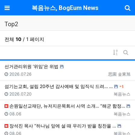
기
메뉴
복음뉴스, BogEum News
Top2
전체
10
/ 1 페이지
게시물 
게시
선거관리위원 ‘위임’은 위법
등록일
등록자
2026.07.26
思園 金東旭
댓글
섬기는교회, 설립 20주년 감사예배 및 임직식 드려… …
1
등록일
등록자
2026.07.20
복음뉴스
손원일선교재단, 뉴저지은목회서 사역 소개… “해군 함정…
등록일
등록자
08.06
복음뉴스
장석진 목사 “하나님 앞에 설 때 우리가 받을 칭찬을 …
등록일
등록자
08.06
복음뉴스