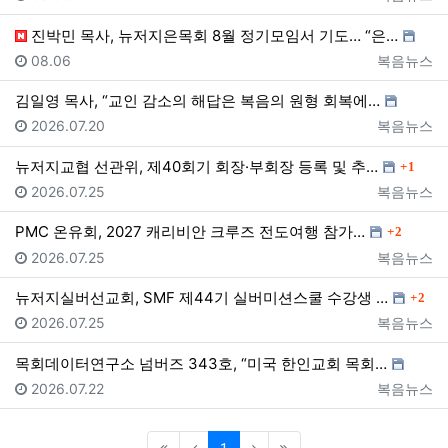
진박민 목사, 뉴저지은목회 8월 정기모임서 기도… “은…
등록일
등록자
08.06
복음뉴스
김일영 목사, “교인 감소의 해답은 복음의 원형 회복에…
등록일
등록자
2026.07.20
복음뉴스
댓글
뉴저지교협 선관위, 제40회기 회장·부회장 등록 및 추…
1
등록일
등록자
2026.07.25
복음뉴스
댓글
PMC 온유회, 2027 캐리비안 크루즈 전도여행 참가…
2
등록일
등록자
2026.07.25
복음뉴스
댓글
뉴저지실버선교회, SMF 제44기 실버미션스쿨 수강생 …
2
등록일
등록자
2026.07.25
복음뉴스
목회데이터연구소 넘버즈 343호, “미국 한인교회 목회…
등록일
등록자
2026.07.22
복음뉴스
(current)