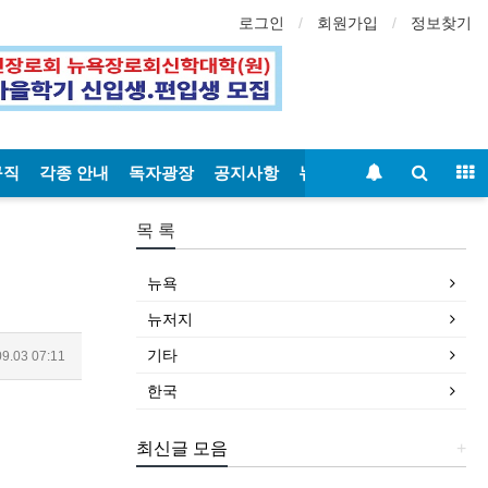
로그인
회원가입
정보찾기
구직
각종 안내
독자광장
공지사항
뉴욕일보
목 록
뉴욕
뉴저지
기타
9.03 07:11
한국
최신글 모음
+