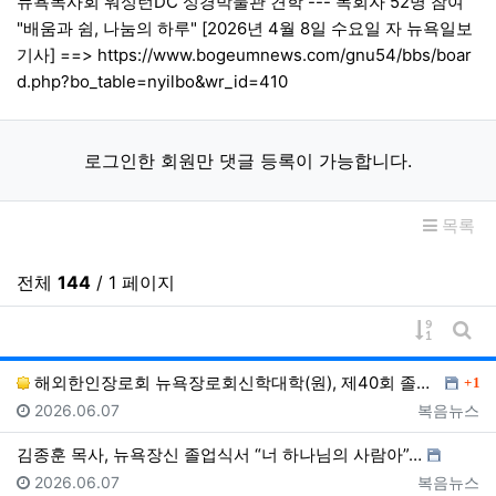
뉴욕목사회 워싱턴DC 성경박물관 견학 --- 목회자 52명 참여
"배움과 쉼, 나눔의 하루" [2026년 4월 8일 수요일 자 뉴욕일보
기사] ==>
https://www.bogeumnews.com/gnu54/bbs/boar
d.php?bo_table=nyilbo&wr_id=410
로그인한 회원만 댓글 등록이 가능합니다.
목록
전체
144
/ 1 페이지
게시물 
게시
댓글
해외한인장로회 뉴욕장로회신학대학(원), 제40회 졸업감…
1
등록일
등록자
2026.06.07
복음뉴스
김종훈 목사, 뉴욕장신 졸업식서 “너 하나님의 사람아”…
등록일
등록자
2026.06.07
복음뉴스