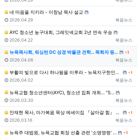
네 마음을 지키라 - 이창남 목사 설교
등록일
등록자
2026.04.29
복음뉴스
AYC 청소년 농구대회, 그레잇넥교회 2년 연속 우승
등록일
등록자
2026.04.22
복음뉴스
댓글
뉴욕목사회, 워싱턴 DC 성경 박물관 견학… 목회자 등…
1
등록일
등록자
2026.04.06
복음뉴스
댓글
부활의 빛으로 다시 하나됨을 이루라 - 뉴욕지구한인목사…
1
등록일
등록자
2026.04.02
복음뉴스
뉴욕교협 청소년센터(AYC), 청소년 집회 개최… “S…
등록일
등록자
2026.03.30
복음뉴스
댓글
안재현 목사, 마가복음 묵상 에세이집 『살아갈 힘』 출…
1
등록일
등록자
2026.03.16
복음뉴스
댓글
뉴욕주 대법원, 뉴욕교협 회장 선출 관련 '소명명령' …
3