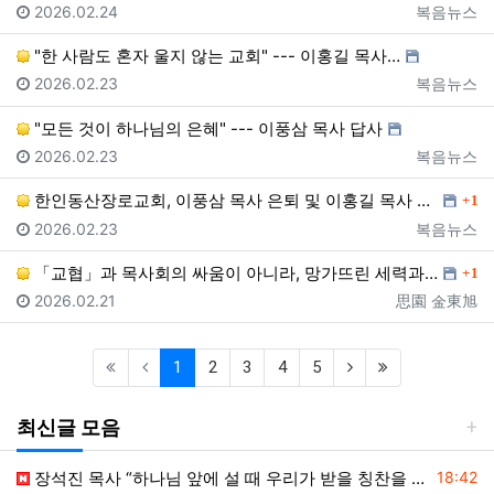
등록일
등록자
2026.02.24
복음뉴스
"한 사람도 혼자 울지 않는 교회" --- 이홍길 목사…
등록일
등록자
2026.02.23
복음뉴스
"모든 것이 하나님의 은혜" --- 이풍삼 목사 답사
등록일
등록자
2026.02.23
복음뉴스
댓글
한인동산장로교회, 이풍삼 목사 은퇴 및 이홍길 목사 위…
1
등록일
등록자
2026.02.23
복음뉴스
댓글
「교협」과 목사회의 싸움이 아니라, 망가뜨린 세력과 바…
1
등록일
등록자
2026.02.21
思園 金東旭
(current)
(next)
(last)
1
2
3
4
5
최신글 모음
등록일
장석진 목사 “하나님 앞에 설 때 우리가 받을 칭찬을 생각하라”
18:42