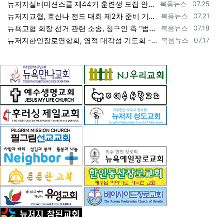
등록자
등록일
뉴저지실버미션스쿨 제44기 훈련생 모집 안내 ==> https://www.bogeumnews.com/gnu54/bbs/board.php?bo_t…
복음뉴스
07.25
등록자
등록일
뉴저지교협, 호산나 전도 대회 제2차 준비 기도회 --- "사람이 아니라 하나님께서 일하신다" [2026년 7월 21일 화요일 자 뉴욕일보 기사…
복음뉴스
07.21
등록자
등록일
뉴욕교협 회장 선거 관련 소송, 청구인 측 "법원 조속한 결정과 심리ㅜ 요청" [2026년 7월 18일 토요일 자 뉴욕일보 기사] ==> htt…
복음뉴스
07.18
등록자
등록일
뉴저지한인장로연합회, 영적 대각성 기도회 --- "우리의 기준은 하나님 말씀" [2026년 7월 17일 금요일 자 뉴욕일보 기사] ==> htt…
복음뉴스
07.17