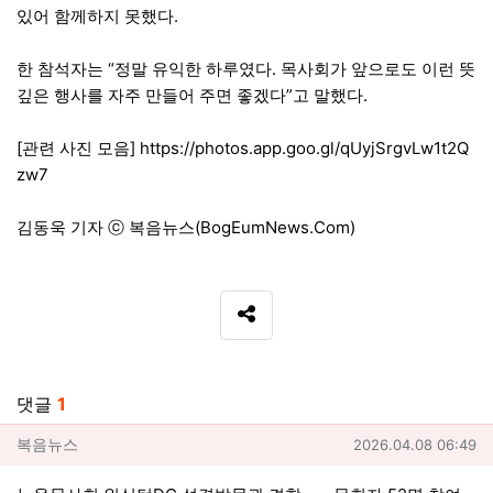
있어 함께하지 못했다.
한 참석자는 “정말 유익한 하루였다. 목사회가 앞으로도 이런 뜻
깊은 행사를 자주 만들어 주면 좋겠다”고 말했다.
[관련 사진 모음]
https://photos.app.goo.gl/qUyjSrgvLw1t2Q
zw7
김동욱 기자 ⓒ 복음뉴스(BogEumNews.Com)
SNS 공유
관련자료
댓글
1
복음뉴스님의 댓글
작성일
복음뉴스
2026.04.08 06:49