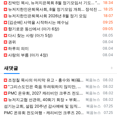
등록일
진박민 목사, 뉴저지은목회 8월 정기모임서 기도… “은목회 모든 순서 위에 하나님의 영광 나타나게 하소서”
18:34
등록일
뉴저지한인은퇴목사회, 8월 정기모임 개최… 장석진 목사 “우리가 받을 칭찬은?” 설교
18:25
등록일
뉴저지한인은퇴목사회 2026년 8월 정기 모임
18:07
등록일
[김순배] 사역을 시작하시는 예수님
09:25
등록일
향기로운 동산에서 (아가 6장)
09:05
등록일
다시 찾는 사랑 (아가 5장)
08.05
등록일
권위
08.04
등록일
하루의 의미
08.04
등록일
사랑의 부름 (아가 4장)
08.04
새댓글
등록자
등록일
조정칠 목사의 마지막 유고 - 홍수와 복(福) 자(字) [2026년 8월 1일 토요일 자 뉴욕일보 기사] ==> https://www.bogeu…
복음뉴스
08.02
등록자
등록일
"그리스도인은 죽음 두려워하지 않지만, 살아 있는 동안 다른 사람의 유익 + 믿음의 진보 위해 살아야" [2026년 7월 31일 금요일 자 뉴욕…
복음뉴스
08.02
등록자
등록일
PMC 온유회, 2027 캐리비안 크루즈 전도여행 참가자 모집 [2026년 7월 31일 금요일 자 뉴욕일보 기사] ==> https://www.…
복음뉴스
08.02
등록자
등록일
뉴저지교협 선관위, 40회기 회장 + 부회장 등록 + 추천 절차 공고 --- 8월 28일 등록 마감, 9월 28일 선거 [2026년 7월 29일…
복음뉴스
08.02
등록자
등록일
섬기는교회, 설립 20주년 감사예배 및 임직식 --- "이제 더 힘차게 창공을 날자" [2026년 7월 25일 토요일 자 뉴욕일보 기사] ==>…
복음뉴스
07.25
등록자
등록일
PMC 온유회 전도여행 - 캐리비언 크루즈 2027 안내 ==> https://www.bogeumnews.com/gnu54/bbs/board.p…
복음뉴스
07.25