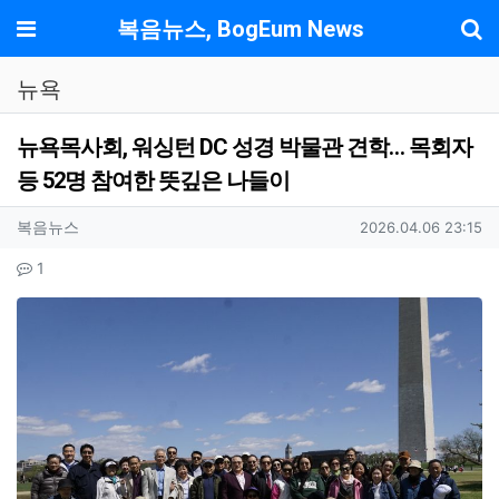
기
메뉴
복음뉴스, BogEum News
뉴욕
뉴욕목사회, 워싱턴 DC 성경 박물관 견학… 목회자
등 52명 참여한 뜻깊은 나들이
작성자 정보
작성
작성일
복음뉴스
2026.04.06 23:15
컨텐츠 정보
댓글
1
본문