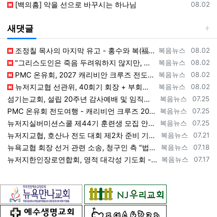
등록일
[백의흠] 악을 선으로 바꾸시는 하나님
08.02
새댓글
등록자
등록일
조정칠 목사의 마지막 유고 - 홍수와 복(福) 자(字) [2026년 8월 1일 토요일 자 뉴욕일보 기사] ==> https://www.bogeu…
복음뉴스
08.02
등록자
등록일
"그리스도인은 죽음 두려워하지 않지만, 살아 있는 동안 다른 사람의 유익 + 믿음의 진보 위해 살아야" [2026년 7월 31일 금요일 자 뉴욕…
복음뉴스
08.02
등록자
등록일
PMC 온유회, 2027 캐리비안 크루즈 전도여행 참가자 모집 [2026년 7월 31일 금요일 자 뉴욕일보 기사] ==> https://www.…
복음뉴스
08.02
등록자
등록일
뉴저지교협 선관위, 40회기 회장 + 부회장 등록 + 추천 절차 공고 --- 8월 28일 등록 마감, 9월 28일 선거 [2026년 7월 29일…
복음뉴스
08.02
등록자
등록일
섬기는교회, 설립 20주년 감사예배 및 임직식 --- "이제 더 힘차게 창공을 날자" [2026년 7월 25일 토요일 자 뉴욕일보 기사] ==>…
복음뉴스
07.25
등록자
등록일
PMC 온유회 전도여행 - 캐리비언 크루즈 2027 안내 ==> https://www.bogeumnews.com/gnu54/bbs/board.p…
복음뉴스
07.25
등록자
등록일
뉴저지실버미션스쿨 제44기 훈련생 모집 안내 ==> https://www.bogeumnews.com/gnu54/bbs/board.php?bo_t…
복음뉴스
07.25
등록자
등록일
뉴저지교협, 호산나 전도 대회 제2차 준비 기도회 --- "사람이 아니라 하나님께서 일하신다" [2026년 7월 21일 화요일 자 뉴욕일보 기사…
복음뉴스
07.21
등록자
등록일
뉴욕교협 회장 선거 관련 소송, 청구인 측 "법원 조속한 결정과 심리ㅜ 요청" [2026년 7월 18일 토요일 자 뉴욕일보 기사] ==> htt…
복음뉴스
07.18
등록자
등록일
뉴저지한인장로연합회, 영적 대각성 기도회 --- "우리의 기준은 하나님 말씀" [2026년 7월 17일 금요일 자 뉴욕일보 기사] ==> htt…
복음뉴스
07.17