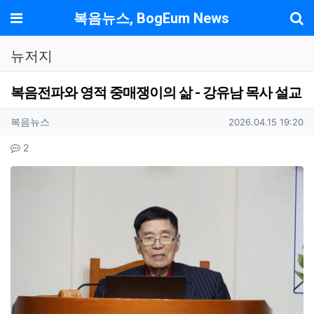
기
메뉴
복음뉴스, BogEum News
뉴저지
복음전파와 영적 중매쟁이의 삶 - 강유남 목사 설교
작성자 정보
작성
작성일
복음뉴스
2026.04.15 19:20
컨텐츠 정보
댓글
2
본문