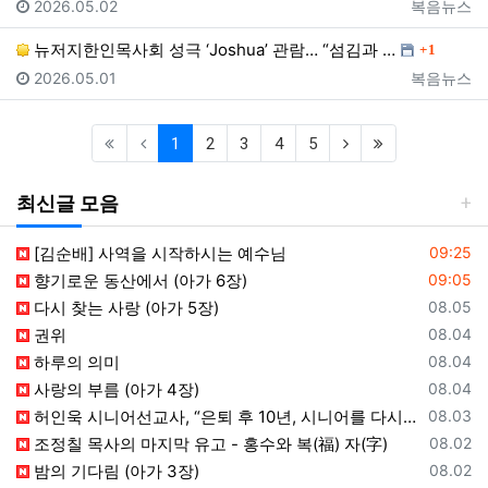
등록일
등록자
2026.05.02
복음뉴스
댓글
뉴저지한인목사회 성극 ‘Joshua’ 관람… “섬김과 …
1
등록일
등록자
2026.05.01
복음뉴스
(current)
(next)
(last)
1
2
3
4
5
최신글 모음
등록일
[김순배] 사역을 시작하시는 예수님
09:25
등록일
향기로운 동산에서 (아가 6장)
09:05
등록일
다시 찾는 사랑 (아가 5장)
08.05
등록일
권위
08.04
등록일
하루의 의미
08.04
등록일
사랑의 부름 (아가 4장)
08.04
등록일
허인욱 시니어선교사, “은퇴 후 10년, 시니어를 다시 선교사로 세우는 사역에 헌신”
08.03
등록일
조정칠 목사의 마지막 유고 - 홍수와 복(福) 자(字)
08.02
등록일
밤의 기다림 (아가 3장)
08.02