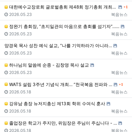
댓글
대한예수교장로회 글로벌총회 제48회 정기총회 개최… “…
1
등록일
등록자
2026.05.23
복음뉴스
정완기 총회장, “초지일관의 마음으로 총회를 섬기자”……
등록일
등록자
2026.05.23
복음뉴스
양경욱 목사 성찬 예식 설교, “나를 기억하라가 아니라…
등록일
등록자
2026.05.23
복음뉴스
하나님의 말씀에 순종 - 김창영 목사 설교
등록일
등록자
2026.05.23
복음뉴스
댓글
WATS 설립 3주년 기념식 개최… “천국복음 전파와 …
1
등록일
등록자
2026.05.18
복음뉴스
강유남 총장 뉴저지총신 제13회 학위 수여식 훈사
등록일
등록자
2026.05.18
복음뉴스
졸업장은 학교가 주지만, 위임장은 주님이 주십니다 - …
등록일
등록자
2026.05.18
복음뉴스