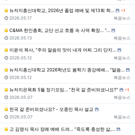
댓글
뉴저지총신대학교, 2026년 졸업 예배 및 제13회 학…
1
등록일
등록자
2026.05.17
복음뉴스
C&MA 한인총회, 교단 선교 흐름 속 사역 확장… “…
등록일
등록자
2026.05.13
복음뉴스
이윤석 목사, “주의 말씀의 맛이 내게 어찌 그리 단지…
등록일
등록자
2026.05.12
복음뉴스
뉴저지총신대학교 2026학년도 봄학기 종강예배… “말씀…
등록일
등록자
2026.05.12
복음뉴스
댓글
뉴저지은목회 5월 정기모임… “천국 갈 준비되셨나요?”
1
등록일
등록자
2026.05.07
복음뉴스
천국 갈 준비되셨나요? - 오종민 목사 설교
등록일
등록자
2026.05.07
복음뉴스
고 김명식 목사 장례 예배 드려… “죽도록 충성한 삶,…