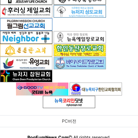
PC버전
BogEumNews.Com
All rights reserved.